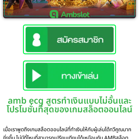
amb ecg สูตรทำเงินแบบไม่อั้นและ
โปรโมชั่นที่สุดของเกมสล็อตออนไลน์
เมื่อเราพูดถึงเกมสล็อตออนไลน์ที่ทำเงินให้กับผู้เล่นได้ทวีคูณมาก
ยิ่งขึ้น ไม่มีที่ไหนที่สามารถเปรียบเทียบได้เหมือนกับ AMBสล็อต