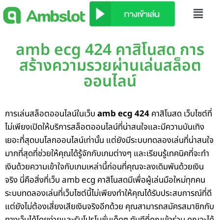
amb ecg 424 คาสิโนสด การ
สร้างความรวยผ่านเล่นสล็อต
ออนไลน์
การเล่นสล็อตออนไลน์ในเว็บ
amb ecg 424
คาสิโนสด เว็บไซต์ที่
ไม่เพียงเปิดให้บริการสล็อตออนไลน์ที่น่าสนใจและมีความบันเทิง
เยอะที่สุดบนโลกออนไลน์เท่านั้น แต่ยังมีระบบทดลองเล่นที่น่าสนใจ
มากที่สุดที่ช่วยให้คุณได้รู้จักกับเกมต่างๆ และเรียนรู้เทคนิคที่จะทำ
เงินด้วยความเข้าใจกับเกมเหล่านี้ก่อนที่คุณจะลงเดิมพันด้วยเงิน
จริง นี่คือสิ่งที่เว็บ amb ecg คาสิโนสดมีเพื่อผู้เล่นมือใหม่ทุกคน
ระบบทดลองเล่นที่เว็บไซต์นี้ไม่เพียงทำให้คุณได้รับประสบการณ์ที่ดี
แต่ยังไม่ต้องเสี่ยงเสียเงินจริงอีกด้วย คุณสามารถสมัครสมาชิกกับ
ทางเว็บได้โดยง่ายและรับโปรโมชั่นเด็ดๆ ทันทีที่คุณเข้าร่วม คุณจะได้