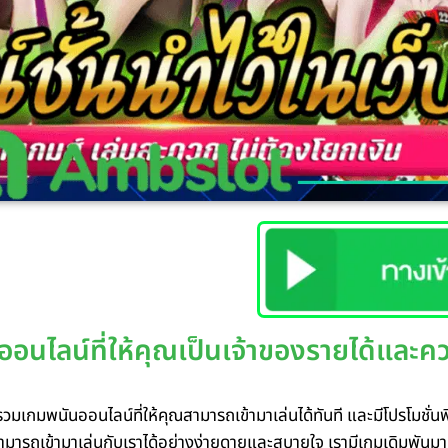
นไลน์ที่ให้คุณเป็นเจ้าของรายได้และ
่งรวมเกมพนันออนไลน์ที่ให้คุณสามารถเข้ามาเล่นได้ทันที และมีโปรโมชั่
ามารถเข้ามาเล่นกับเราได้อย่างง่ายดายและสบายใจ เรามีเกมเดิมพันมา