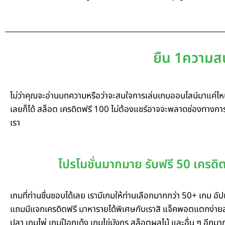
ยืน 1ความสนุ
ไม่ว่าคุณจะอ่านบทความหรือว่าจะสนใจการเล่นเกมออนไลน์มาแค่ไหน
เลยก็ได้ สล็อต เครดิตฟรี 100 ไม่ต้องแชร์อาจจะพลาดช่องทางการส
เรา
โปรโมชั่นมากมาย รับฟรี 50 เครดิ
เกมที่ท่านชื่นชอบได้เลย เรามีเกมให้ท่านเลือกมากกว่า 50+ เกม อัป
แถมมีแจกเครดิตฟรี มาหารายได้พิเศษกับเราสิ แจ็คพอตแตกง่ายสุ
ปลา เกมไพ่ เกมป๊อกเด้ง เกมไข่มังกร สล็อตผลไม้ และอื่น ๆ อีก