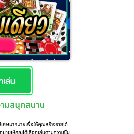
ความสนุกสนาน
นพิเศษมากมายเพื่อให้คุณสร้างรายได้
กมายให้คุณได้เลือกเล่นตามความชื่น