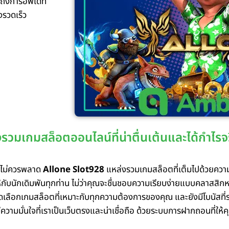
มถึงการอัพเดท
งรวดเร็ว
วมเกมสล็อตออนไลน์ที่น่าตื่นเต้นและได้กำไรจ
ุณไม่ควรพลาด
Allone Slot928
แหล่งรวมเกมสล็อตที่เต็มไปด้วยคว
อให้กับนักเดิมพันทุกท่าน ไม่ว่าคุณจะชื่นชอบความเรียบง่ายแบบคลาสสิ
ัดเลือกเกมสล็อตที่เหมาะกับทุกความต้องการของคุณ และยังมีโบนัสที่
มีความมั่นใจที่เราเป็นเว็บตรงและน่าเชื่อถือ ด้วยระบบการฝากถอนที่ให