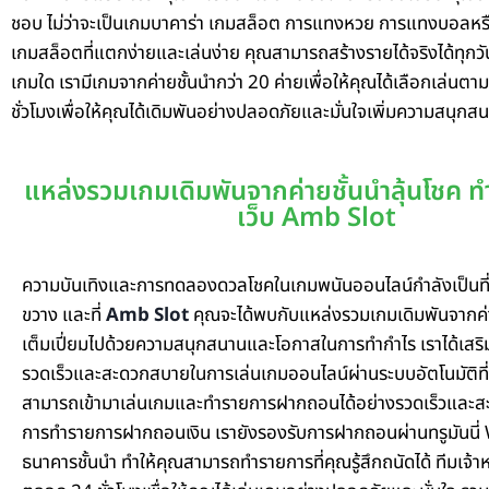
ชอบ ไม่ว่าจะเป็นเกมบาคาร่า เกมสล็อต การแทงหวย การแทงบอลหรื
เกมสล็อตที่แตกง่ายและเล่นง่าย คุณสามารถสร้างรายได้จริงได้ทุกว
เกมใด เรามีเกมจากค่ายชั้นนำกว่า 20 ค่ายเพื่อให้คุณได้เลือกเล่
ชั่วโมงเพื่อให้คุณได้เดิมพันอย่างปลอดภัยและมั่นใจเพิ่มความสนุ
แหล่งรวมเกมเดิมพันจากค่ายชั้นนำลุ้นโชค ท
เว็บ Amb Slot
ความบันเทิงและการทดลองดวลโชคในเกมพนันออนไลน์กำลังเป็นที่
ขวาง และที่
Amb Slot
คุณจะได้พบกับแหล่งรวมเกมเดิมพันจากค่ายช
เต็มเปี่ยมไปด้วยความสนุกสนานและโอกาสในการทำกำไร เราได้เสร
รวดเร็วและสะดวกสบายในการเล่นเกมออนไลน์ผ่านระบบอัตโนมัติที่
สามารถเข้ามาเล่นเกมและทำรายการฝากถอนได้อย่างรวดเร็วและสะดว
การทำรายการฝากถอนเงิน เรายังรองรับการฝากถอนผ่านทรูมันนี่ 
ธนาคารชั้นนำ ทำให้คุณสามารถทำรายการที่คุณรู้สึกถนัดได้ ทีมเจ้า