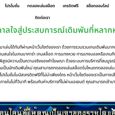
โปรโมชั่น
ทดลองเล่นสล็อต
เครดิตฟรี
สล็อตออนไลน์
ติดต่อเรา
าลใจสู่ประสบการณ์เดิมพันที่หลา
ามาเล่นได้ทันทีผ่านหน้าเว็บไซต์ของเรา ด้วยการรวบรวมเกมเดิมพันมา
ีความสนใจในเกมบาคาร่า เกมสล็อต การแทงหวย การแทงบอลหรือเกมกีฬา
รถพิสูจน์ความเป็นความจริงของคำโฆษณา ด้วยระบบการบริการที่สมบูร
ณเป็นนักเดิมพันใหม่ คุณสามารถทดลองเล่นสล็อตในโหมดทดลองเล่น เ
มชั่นโบนัสเครดิตฟรีที่ไม่น่าเพียงใคร หน้าเว็บไซต์ของเราเป็นทางเลือกท
 ภายในไม่กี่วินาที พร้อมกับค่าบริการที่ไม่ผ่านเอเยนต์ คุณสามารถเข