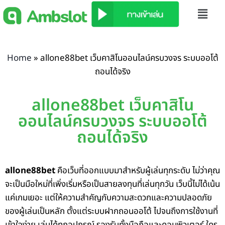
Home
»
allone88bet เว็บคาสิโนออนไลน์ครบวงจร ระบบออโต้
ถอนได้จริง
allone88bet เว็บคาสิโน
ออนไลน์ครบวงจร ระบบออโต้
ถอนได้จริง
allone88bet
คือเว็บที่ออกแบบมาสำหรับผู้เล่นทุกระดับ ไม่ว่าคุณ
จะเป็นมือใหม่ที่เพิ่งเริ่มหรือเป็นสายลงทุนที่เล่นทุกวัน เว็บนี้ไม่ได้เน้น
แค่เกมเยอะ แต่ให้ความสำคัญกับความสะดวกและความปลอดภัย
ของผู้เล่นเป็นหลัก ตั้งแต่ระบบฝากถอนออโต้ ไปจนถึงการใช้งานที่
เข้าใจง่าย เล่นได้ทุกอุปกรณ์ รองรับทั้งมือถือและคอมพิวเตอร์ ใคร