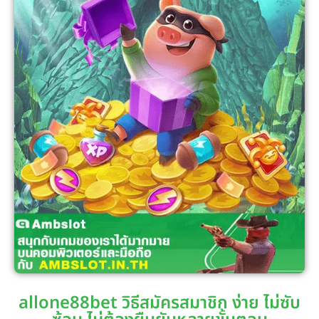
allone88bet วิธีสมัครสมาชิก ง่าย ไม่ซับ