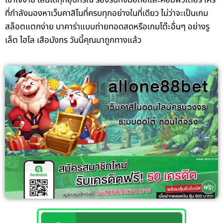
ที่กำลังมองหาเว็บคาสิโนที่ครบทุกอย่างในที่เดียว ไม่ว่าจะเป็นเกม
สล็อตแตกง่าย บาคาร่าแบบถ่ายทอดสดหรือเกมโต๊ะอื่นๆ อย่างรู
เล็ต ไฮโล เสือมังกร วันนี้คุณมาถูกทางแล้ว