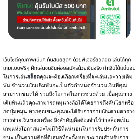
เว็บไซต์คุณภาพเน้นๆ ทันสมัยสุดๆ ด้วยฟีเจอร์ยอดฮิต เล่นได้ทุก
เกมแบบฟรีๆ ฝึกเล่นจนชินค่อยสมัครด้วยเงินจริง ทำเงินได้แน่นอน
ในการเล่น
สล็อต
คุณจะต้องเลือกเครื่องที่จะเล่นและวางเดิม
พัน จำนวนเงินเดิมพันจะเป็นตัวกำหนดจำนวนเงินที่คุณ
สามารถชนะได้ รวมถึงโอกาสในการชนะด้วย เมื่อคุณวาง
เดิมพันแล้วคุณสามารถหมุนวงล้อได้โดยการดึงคันโยกหรือ
กดปุ่มหมุน หากคุณชนะคุณจะได้รับการจ่ายเงินตามตาราง
การจ่ายเงินของเครื่อง
สิ่งสำคัญคือต้องจำไว้ว่าสล็อตเป็น
เกมแห่งโอกาสและไม่มีวิธีที่แน่นอนในการรับประกันการ
ชนะ เป็นความคิดที่ดีเสมอที่จะตั้งงบประมาณสำหรับการ