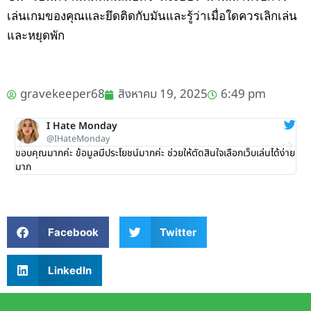
เล่นเกมของคุณและยึดติดกับมันและรู้ว่าเมื่อใดควรเลิกเล่น
และหยุดพัก
gravekeeper68
สิงหาคม 19, 2025
6:49 pm
I Hate Monday
@IHateMonday
ขอบคุณมากค่ะ ข้อมูลมีประโยชน์มากค่ะ ช่วยให้ตัดสินใจเลือกเว็บเล่นได้ง่าย
เว็
มาก
ใหม
Facebook
Twitter
LinkedIn