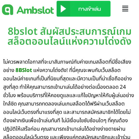
8bslot สัมผัสประสบการณ์เกม
สล็อตออนไลน์แห่งความโด่งดัง
ไม่ควรพลาดโอกาสที่จะมาสัมภาษณ์กับค่ายเกมสล็อตที่มีชื่อเสียง
อย่าง
8
BSlot
แห่งความโด่งดัง! ที่นี่คุณจะพบกับเว็บสล็อต
ออนไลน์ค่ายเกมที่เป็นที่นิยมที่สุดและมีความเป็นที่น่าเชื่อถืออย่าง
สูงที่สุด ทำให้คุณสามารถเข้ามาเล่นได้อย่างต่อเนื่องตลอด 24
ชั่วโมง พร้อมบริการที่ให้คอยดูแลและแก้ไขปัญหาให้กับผู้เล่นอย่าง
ใกล้ชิด คุณสามารถทดลองเล่นเกมสล็อตได้ฟรีผ่านเว็บสล็อต
ออนไลน์เว็บตรงที่มาแรงที่สุด และสามารถสมัครสมาชิกได้โดยไม่
ต้องฝากเงินเพื่อเข้าเล่นทันที ไม่มีเงื่อนไขซับซ้อนใดๆ ที่คุณต้อง
ปฏิบัติให้เสร็จก่อน คุณสามารถเข้ามาเล่นได้อย่างง่ายดายผ่าน
สล็อตออนไลน์เว็บตรง และเพียงแค่กดสมัครสมาชิกและเข้าร่วม