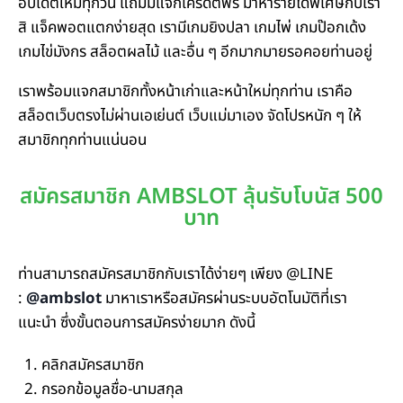
อัปเดตใหม่ทุกวัน แถมมีแจกเครดิตฟรี มาหารายได้พิเศษกับเรา
สิ แจ็คพอตแตกง่ายสุด เรามีเกมยิงปลา เกมไพ่ เกมป๊อกเด้ง
เกมไข่มังกร สล็อตผลไม้ และอื่น ๆ อีกมากมายรอคอยท่านอยู่
เราพร้อมแจกสมาชิกทั้งหน้าเก่าและหน้าใหม่ทุกท่าน เราคือ
สล็อตเว็บตรงไม่ผ่านเอเย่นต์ เว็บแม่มาเอง จัดโปรหนัก ๆ ให้
สมาชิกทุกท่านแน่นอน
สมัครสมาชิก AMBSLOT ลุ้นรับโบนัส 500
บาท
ท่านสามารถสมัครสมาชิกกับเราได้ง่ายๆ เพียง @LINE
:
@ambslot
มาหาเราหรือสมัครผ่านระบบอัตโนมัติที่เรา
แนะนำ ซึ่งขั้นตอนการสมัครง่ายมาก ดังนี้
คลิกสมัครสมาชิก
กรอกข้อมูลชื่อ-นามสกุล