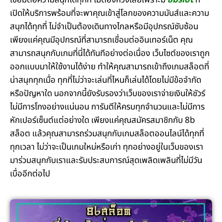
เชื่อมต่อความสนุกได้ทุกที่ ไม่ต้องห่วงเลยเพราะมี
8
bslot
ที่
เปิดให้บริการพร้อมที่จะพาคุณเข้าสู่โลกของความมันส์และความ
สนุกได้ทุกที่ ไม่จำเป็นต้องเดินทางไกลหรือมีอุปกรณ์ซับซ้อน
เพียงแค่คุณมีอุปกรณ์ที่สามารถเชื่อมต่ออินเทอร์เน็ต คุณ
สามารถสนุกกับเกมที่นี่ได้ทันทีอย่างต่อเนื่อง เว็บไซต์ของเราถูก
ออกแบบมาให้ใช้งานได้ง่าย ทำให้คุณสามารถเข้าถึงเกมสล็อตที่
น่าสนุกทุกเมื่อ ทุกที่ไม่ว่าจะเล่นที่ไหนก็เล่นได้โดยไม่มีข้อจำกัด
หรือปัญหาใด นอกจากนี้ยังรับรองว่าเว็บของเราจ่ายเงินให้ชัวร์
ไม่มีการโกงอย่างแน่นอน การันตีให้ครบทุกจำนวนและไม่มีการ
หักเปอร์เซ็นต์แต่อย่างใด เพียงแค่คุณสมัครสมาชิกกับ 8b
สล็อต แล้วคุณสามารถร่วมสนุกกับเกมสล็อตออนไลน์ได้ทุกที่
ทุกเวลา ไม่ว่าจะเป็นเกมใหม่หรือเก่า ทุกอย่างอยู่ในเว็บของเรา
มาร่วมสนุกกับเราและรับประสบการณ์สุดเพลิดเพลินที่ไม่มีวัน
เบื่ออีกต่อไป