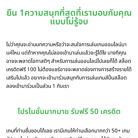
ยืน 1ความสนุกที่สุดที่เรามอบกับคุณ
แบบไม่รู้จบ
ไม่ว่าคุณจะอ่านบทความหรือว่าจะสนใจการเล่นเกมออนไลน์มา
แค่ไหน แต่ถ้าหากคุณไม่ลองเข้ามาเล่นแล้วจะรู้ได้ไง บางทีคุณ
อาจจะพลาดโอกาสดีๆ สำหรับการเล่นออนไลน์ไปเลยก็ได้ สล็อต
เครดิตฟรี 100 ไม่ต้องแชร์อาจจะพลาดช่องทางการสร้างรายได้
เสริมไปแล้ว อยากจะเข้ามาร่วมสนุกกับการเล่นเกมส์ปั่นสล็อต
ลองเข้ามาร่วมเป็นส่วน 1 กับเรา
โปรโมชั่นมากมาย รับฟรี 50 เครดิต
เกมที่ท่านชื่นชอบได้เลย เรามีเกมให้ท่านเลือกมากกว่า 50+ เกม