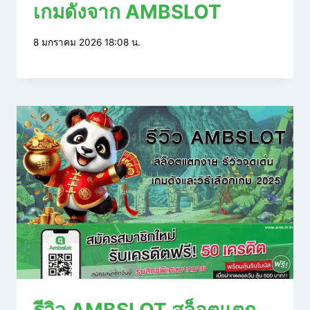
เกมดังจาก AMBSLOT
8 มกราคม 2026 18:08 น.