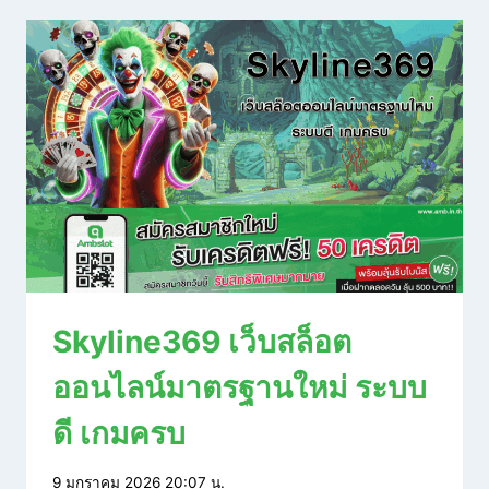
Skyline369 เว็บสล็อต
ออนไลน์มาตรฐานใหม่ ระบบ
ดี เกมครบ
9 มกราคม 2026 20:07 น.