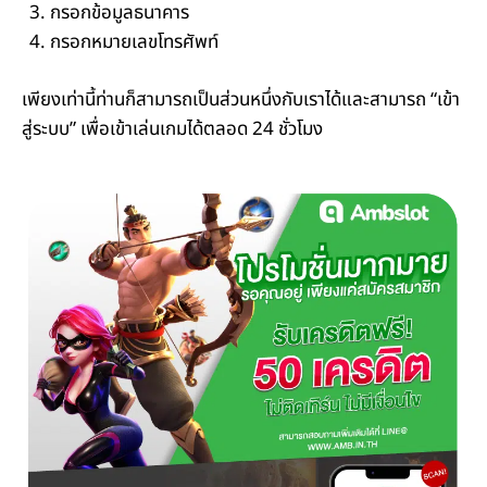
กรอกข้อมูลธนาคาร
กรอกหมายเลขโทรศัพท์
เพียงเท่านี้ท่านก็สามารถเป็นส่วนหนึ่งกับเราได้และสามารถ “เข้า
สู่ระบบ” เพื่อเข้าเล่นเกมได้ตลอด 24 ชั่วโมง