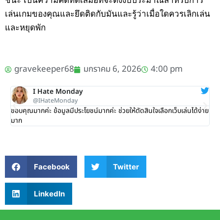
ชนะ เป็นความคิดที่ดีเสมอที่จะตั้งงบประมาณสำหรับการ
เล่นเกมของคุณและยึดติดกับมันและรู้ว่าเมื่อใดควรเลิกเล่น
และหยุดพัก
gravekeeper68
มกราคม 6, 2026
4:00 pm
I Hate Monday
@IHateMonday
ขอบคุณมากค่ะ ข้อมูลมีประโยชน์มากค่ะ ช่วยให้ตัดสินใจเลือกเว็บเล่นได้ง่าย
เว็
มาก
ใหม
Facebook
Twitter
LinkedIn