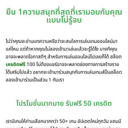
ยืน 1ความสนุกที่สุดที่เรามอบกับคุณ
แบบไม่รู้จบ
ไม่ว่าคุณจะอ่านบทความหรือว่าจะสนใจการเล่นเกมออนไลน์มา
แค่ไหน แต่ถ้าหากคุณไม่ลองเข้ามาเล่นแล้วจะรู้ได้ไง บางทีคุณ
อาจจะพลาดโอกาสดีๆ สำหรับการเล่นออนไลน์ไปเลยก็ได้ สล็อต
เครดิตฟรี
100 ไม่ต้องแชร์อาจจะพลาดช่องทางการสร้างราย
ได้เสริมไปแล้ว อยากจะเข้ามาร่วมสนุกกับการเล่นเกมส์ปั่นสล็อต
ลองเข้ามาร่วมเป็นส่วน 1 กับเรา
โปรโมชั่นมากมาย รับฟรี 50 เครดิต
เรามีเกมให้ท่านเลือกมากกว่า 50+ เกม อัปเดตใหม่ทุกวัน แถมมี