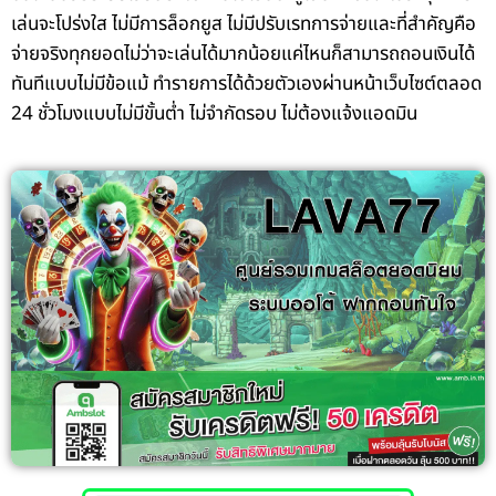
เล่นจะโปร่งใส ไม่มีการล็อกยูส ไม่มีปรับเรทการจ่ายและที่สำคัญคือ
จ่ายจริงทุกยอดไม่ว่าจะเล่นได้มากน้อยแค่ไหนก็สามารถถอนเงินได้
ทันทีแบบไม่มีข้อแม้ ทำรายการได้ด้วยตัวเองผ่านหน้าเว็บไซต์ตลอด
24 ชั่วโมงแบบไม่มีขั้นต่ำ ไม่จำกัดรอบ ไม่ต้องแจ้งแอดมิน