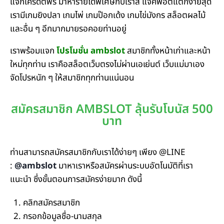
แจกเครดิตฟรี มาหารายได้พิเศษกับเราสิ แจ็คพอตแตกง่ายสุด
เรามีเกมยิงปลา เกมไพ่ เกมป๊อกเด้ง เกมไข่มังกร สล็อตผลไม้
และอื่น ๆ อีกมากมายรอคอยท่านอยู่
เราพร้อมแจก
โปรโมชั่น ambslot
สมาชิกทั้งหน้าเก่าและหน้า
ใหม่ทุกท่าน เราคือสล็อตเว็บตรงไม่ผ่านเอเย่นต์ เว็บแม่มาเอง
จัดโปรหนัก ๆ ให้สมาชิกทุกท่านแน่นอน
สมัครสมาชิก AMBSLOT ลุ้นรับโบนัส 500
บาท
ท่านสามารถสมัครสมาชิกกับเราได้ง่ายๆ เพียง @LINE
:
@ambslot
มาหาเราหรือสมัครผ่านระบบอัตโนมัติที่เรา
แนะนำ ซึ่งขั้นตอนการสมัครง่ายมาก ดังนี้
คลิกสมัครสมาชิก
กรอกข้อมูลชื่อ-นามสกุล