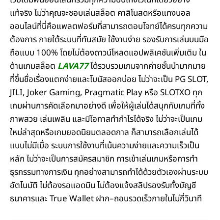
เว็บเดิมพันออนไลน์ที่รวมทุกความบันเทิงไว้ในที่เดียวอย่าง
แท้จริง ไม่ว่าคุณจะชอบเล่นสล็อต คาสิโนสดหรือแทงบอล
ออนไลน์ที่นี่คือแพลตฟอร์มที่สามารถตอบโจทย์ได้ครบทุกความ
ต้องการ ภายใต้ระบบที่ทันสมัย ใช้งานง่าย รองรับการเล่นบนมือ
ถือแบบ 100% โดยไม่ต้องดาวน์โหลดแอปพลิเคชันเพิ่มเติม ใน
ด้านเกมสล็อต
LAVA77
ได้รวบรวมเกมจากค่ายชั้นนำมากมาย
ที่ขึ้นชื่อเรื่องแตกง่ายและโบนัสออกบ่อย ไม่ว่าจะเป็น PG SLOT,
JILI, Joker Gaming, Pragmatic Play หรือ SLOTXO ทุก
เกมผ่านการคัดเลือกมาอย่างดี เพื่อให้ผู้เล่นได้สนุกกับเกมที่ทั้ง
ภาพสวย เล่นเพลิน และมีโอกาสทำกำไรได้จริง ไม่ว่าจะเป็นเกม
ใหม่ล่าสุดหรือเกมยอดนิยมตลอดกาล ก็สามารถเลือกเล่นได้
แบบไม่มีเบื่อ ระบบการใช้งานที่เน้นความง่ายและความเร็วเป็น
หลัก ไม่ว่าจะเป็นการสมัครสมาชิก การเข้าเล่นเกมหรือการทำ
ธุรกรรมทางการเงิน ทุกอย่างสามารถทำได้ด้วยตัวเองผ่านระบบ
อัตโนมัติ ไม่ต้องรอแอดมิน ไม่ต้องแจ้งสลิปรองรับทั้งบัญชี
ธนาคารและ True Wallet ฝาก–ถอนรวดเร็วภายในไม่กี่วินาที