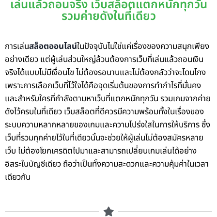
เล่นแล้วถอนจริง เว็บสล็อตแตกหนักทุกวัน
รวมค่ายดังในที่เดียว
การเล่น
สล็อตออนไลน์
ในปัจจุบันไม่ใช่แค่เรื่องของความสนุกเพียง
อย่างเดียว แต่ผู้เล่นส่วนใหญ่ล้วนต้องการเว็บที่เล่นแล้วถอนเงิน
จริงได้แบบไม่มีเงื่อนไข ไม่ต้องรอนานและไม่ต้องกลัวว่าจะโดนโกง
เพราะการเลือกเว็บที่ไว้ใจได้คือจุดเริ่มต้นของการทำกำไรที่มั่นคง
และสำหรับใครที่กำลังตามหาเว็บที่แตกหนักทุกวัน รวมเกมจากค่าย
ดังไว้ครบในที่เดียว เว็บสล็อตที่ดีควรมีความพร้อมทั้งในเรื่องของ
ระบบความหลากหลายของเกมและความโปร่งใสในการให้บริการ ซึ่ง
เว็บที่รวมทุกค่ายไว้ในที่เดียวนั้นจะช่วยให้ผู้เล่นไม่ต้องสมัครหลาย
เว็บ ไม่ต้องโยกเครดิตไปมาและสามารถเปลี่ยนเกมเล่นได้อย่าง
อิสระในบัญชีเดียว ถือว่าเป็นทั้งความสะดวกและความคุ้มค่าในเวลา
เดียวกัน