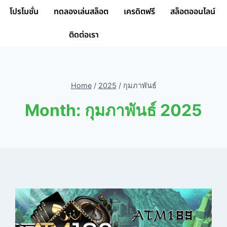
โปรโมชั่น
ทดลองเล่นสล็อต
เครดิตฟรี
สล็อตออนไลน์
ติดต่อเรา
Home
/
2025
/
กุมภาพันธ์
Month: กุมภาพันธ์ 2025