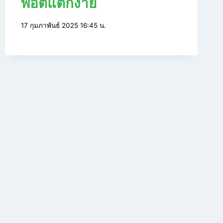
พอตแตกง่าย
17 กุมภาพันธ์ 2025 16:45 น.