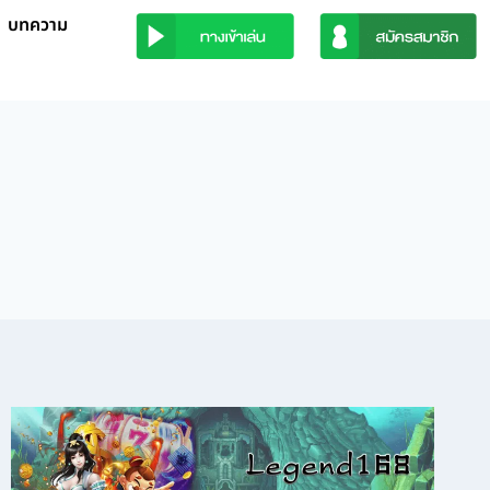
บทความ