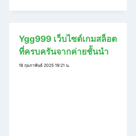
Ygg999 เว็บไซต์เกมสล็อต
ที่ครบครันจากค่ายชั้นนำ
18 กุมภาพันธ์ 2025 19:21 น.