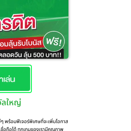
ัลใหญ่
 พร้อมฟีเจอร์พิเศษที่จะเพิ่มโอกาส
ชื่อถือได้ ทุกเกมของเรามีคุณภาพ