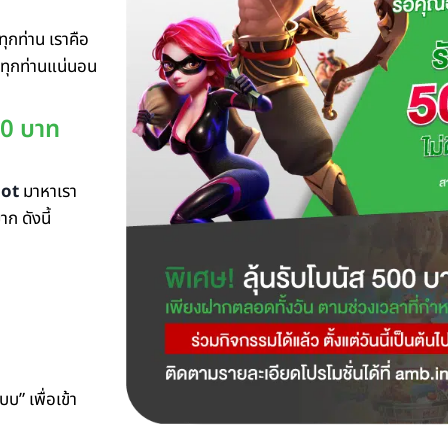
ทุกท่าน เราคือ
ิกทุกท่านแน่นอน
00 บาท
ot
มาหาเรา
ก ดังนี้
บบ” เพื่อเข้า