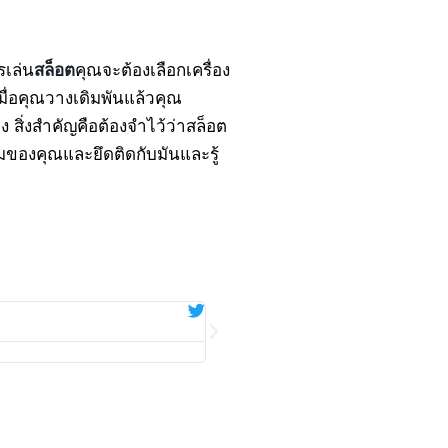
เล่น
สล็อต
คุณจะต้องเลือกเครื่อง
ื่อคุณวางเดิมพันแล้วคุณ
อง
สิ่งสำคัญคือต้องจำไว้ว่าสล็อต
มของคุณและยึดติดกับมันและรู้
Lone Wolfpack
@LoneWolfpack
เว็บนี้ให้คำแนะนำที่มีประโยชน์มากครับ แอดมิน