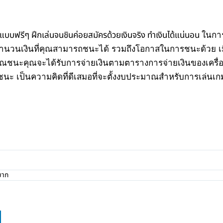
มแบบฟรีๆ ฝึกเล่นจนชินค่อยสมัครด้วยเงินจริง ทำเงินได้แน่นอน
ในการ
จำนวนเงินที่คุณสามารถชนะได้ รวมถึงโอกาสในการชนะด้วย เม
ุณชนะคุณจะได้รับการจ่ายเงินตามตารางการจ่ายเงินของเครื่
ชนะ เป็นความคิดที่ดีเสมอที่จะตั้งงบประมาณสำหรับการเล่นเก
มาก