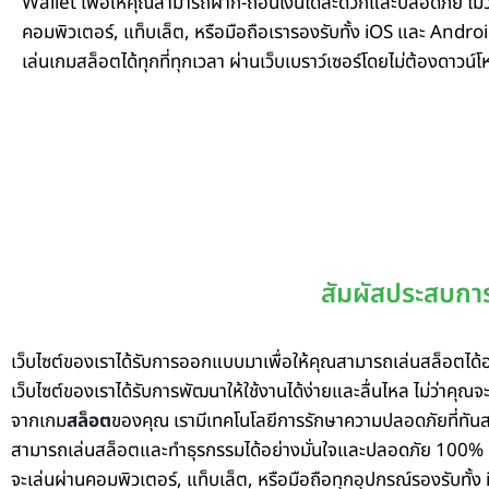
Wallet เพื่อให้คุณสามารถฝาก-ถอนเงินได้สะดวกและปลอดภัย ไม่ว
คอมพิวเตอร์, แท็บเล็ต, หรือมือถือเรารองรับทั้ง iOS และ Andr
เล่นเกมสล็อตได้ทุกที่ทุกเวลา ผ่านเว็บเบราว์เซอร์โดยไม่ต้องดาวน
สัมผัสประสบการ
เว็บไซต์ของเราได้รับการออกแบบมาเพื่อให้คุณสามารถเล่นสล็อตได
เว็บไซต์ของเราได้รับการพัฒนาให้ใช้งานได้ง่ายและลื่นไหล ไม่ว่าคุ
จากเกม
สล็อต
ของคุณ เรามีเทคโนโลยีการรักษาความปลอดภัยที่ทันส
สามารถเล่นสล็อตและทำธุรกรรมได้อย่างมั่นใจและปลอดภัย 100% เพล
จะเล่นผ่านคอมพิวเตอร์, แท็บเล็ต, หรือมือถือทุกอุปกรณ์รองรับทั้