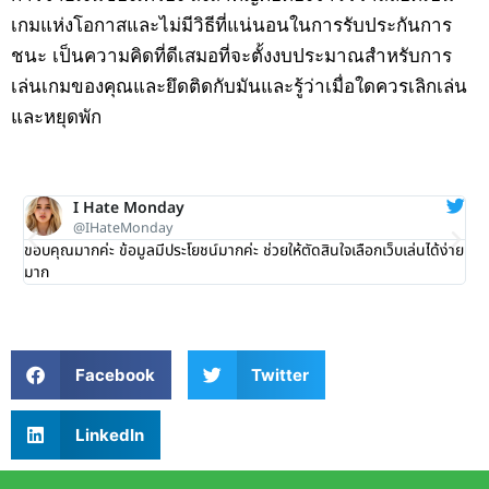
เกมแห่งโอกาสและไม่มีวิธีที่แน่นอนในการรับประกันการ
ชนะ เป็นความคิดที่ดีเสมอที่จะตั้งงบประมาณสำหรับการ
เล่นเกมของคุณและยึดติดกับมันและรู้ว่าเมื่อใดควรเลิกเล่น
และหยุดพัก
I Hate Monday
@IHateMonday
ขอบคุณมากค่ะ ข้อมูลมีประโยชน์มากค่ะ ช่วยให้ตัดสินใจเลือกเว็บเล่นได้ง่าย
เว็
มาก
ใหม
Facebook
Twitter
LinkedIn