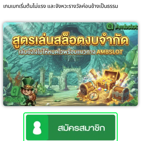
เกมเบทเริ่มต้นไม่แรง และจังหวะรางวัลค่อนข้างเป็นธรรม