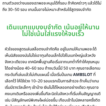
ถามตัวเองว่างบของเราพอจะหมุนได้กี่รอบ ถ้าคิดคร่าวๆ แล้วได้ไม่
ถึง 30–50 รอบ เกมนั้นอาจไม่เหมาะสำหรับใช้สูตรงบจำกัด
เดินเบทแบบงบจำกัด เน้นอยู่ให้นาน
ไม่ใช่เน้นใส่แรงให้จบเร็ว
หัวใจของสูตรเล่นสล็อตงบจำกัดคือ อยู่ในเกมให้นานพอจะได้
เห็นนิสัยของมันไม่ใช่เอาทุนก้อนเล็กไปใส่ในเบทใหญ่แล้วหวัง
จังหวะเดียวจบ เทคนิคพื้นฐานคือเริ่มจากเบทต่ำที่ทำให้คุณหมุน
ได้อย่างน้อย 40–60 รอบ ถ้างบวันนี้มี 50 บาท คุณอาจเลือกเบ
ทระดับที่เล่นแล้วไม่เกินแผนนี้ เมื่อเริ่มปั่นเกม
AMBSLOT
ที่
เลือกไว้ ให้ใช้ช่วง 10–20 รอบแรกเป็นการสำรวจ ถ้าเห็นว่าเกม
เริ่มมีรางวัลเล็กๆ เข้าบ้าง เงินไม่ได้ไหลออกอย่างเดียว คุณอาจ
คงเบทเดิมหรือลองเพิ่มขึ้นทีละนิดในจังหวะที่เริ่มเห็นสัญญาณดี
เช่น มีสัญลักษณ์พิเศษโผล่บ่อยขึ้น เกือบเข้าโบนัสหลายครั้งติด