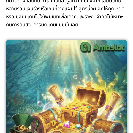
กัน ในทางกลับกัน ถ้าเล่นไปแล้วรู้สึกว่าเกมนิ่งมาก เสียติดกัน
หลายรอบ เงินร่วงเร็วเกินที่วางแผนไว้ สูตรนี้จะบอกให้คุณหยุด
หรือเปลี่ยนเกมไม่ใช่เพิ่มเบทเพื่อเอาคืนเพราะงบจำกัดไม่เหมาะ
กับการดันสวนอารมณ์เกมแบบนั้นเลย