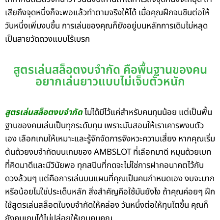
เสียถึงจุดหนึ่งก็จะพอแล้วทำตามจริงให้ได้ เมื่อคุณฝึกจนชินต่อให้
วันหนึ่งเพิ่มงบขึ้น การเล่นของคุณก็ยังอยู่บนหลักการเดิมไม่หลุด
เป็นสายวัดดวงแบบไร้เบรก
สูตรเล่นสล็อตงบจำกัด คือพื้นฐานของคน
อยากเล่นยาวแบบไม่เจ็บตัวหนัก
สูตรเล่นสล็อตงบจำกัด
ไม่ได้มีไว้แค่สำหรับคนทุนน้อย แต่เป็นพื้น
ฐานของคนเล่นเป็นทุกระดับทุน เพราะมันสอนให้เราเคารพงบตัว
เอง เลือกเกมให้เหมาะและรู้จักจัดการจังหวะความเสี่ยง หากคุณเริ่ม
ต้นด้วยงบจำกัดบนเกมของ AMBSLOT ที่เลือกมาดี หมุนด้วยเบท
ที่คิดมาดีและมีวินัยพอ ทุกสปินที่กดจะไม่ใช่การฝากอนาคตไว้กับ
ดวงล้วนๆ แต่คือการเล่นบนแผนที่คุณเป็นคนกำหนดเอง งบจะมาก
หรือน้อยไม่ใช่ประเด็นหลัก สิ่งสำคัญคือใช้มันยังไง ถ้าคุณค่อยๆ ฝึก
ใช้สูตรเล่นสล็อตในงบจำกัดให้คล่อง วันหนึ่งต่อให้ทุนโตขึ้น คุณก็
ยังคุมเกมได้ไม่ปล่อยให้เกมคุมคุณ