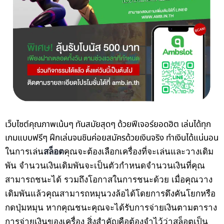
เว็บไซต์คุณภาพเน้นๆ ทันสมัยสุดๆ ด้วยฟีเจอร์ยอดฮิต เล่นได้ทุก
เกมแบบฟรีๆ ฝึกเล่นจนชินค่อยสมัครด้วยเงินจริง ทำเงินได้แน่นอน
ในการเล่น
สล็อต
คุณจะต้องเลือกเครื่องที่จะเล่นและวางเดิม
พัน จำนวนเงินเดิมพันจะเป็นตัวกำหนดจำนวนเงินที่คุณ
สามารถชนะได้ รวมถึงโอกาสในการชนะด้วย เมื่อคุณวาง
เดิมพันแล้วคุณสามารถหมุนวงล้อได้โดยการดึงคันโยกหรือ
กดปุ่มหมุน หากคุณชนะคุณจะได้รับการจ่ายเงินตามตาราง
การจ่ายเงินของเครื่อง
สิ่งสำคัญคือต้องจำไว้ว่าสล็อตเป็น