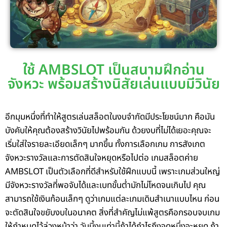
ใช้ AMBSLOT เป็นสนามฝึกอ่าน
จังหวะ พร้อมสร้างนิสัยเล่นแบบมีวินัย
อีกมุมหนึ่งที่ทำให้สูตรเล่นสล็อตในงบจำกัดมีประโยชน์มาก คือมัน
บังคับให้คุณต้องสร้างวินัยไปพร้อมกัน ด้วยงบที่ไม่ได้เยอะคุณจะ
เริ่มใส่ใจรายละเอียดเล็กๆ มากขึ้น ทั้งการเลือกเกม การสังเกต
จังหวะรางวัลและการตัดสินใจหยุดหรือไปต่อ เกมสล็อตค่าย
AMBSLOT เป็นตัวเลือกที่ดีสำหรับใช้ฝึกแบบนี้ เพราะเกมส่วนใหญ่
มีจังหวะรางวัลที่พอจับได้และเบทขั้นต่ำมักไม่โหดจนเกินไป คุณ
สามารถใช้เงินก้อนเล็กๆ ดูว่าเกมแต่ละเกมเดินสำเนาแบบไหน ก่อน
จะตัดสินใจขยับงบในอนาคต สิ่งที่สำคัญไม่แพ้สูตรคือกรอบจบเกม
ให้กำหนดไว้ล่วงหน้าว่า วันนี้งบเท่านี้ถ้าได้กำไรถึงจุดหนึ่งจะหยุด ถ้า