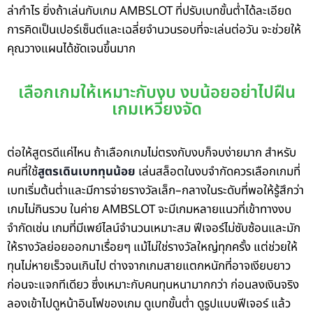
ล่ากำไร ยิ่งถ้าเล่นกับเกม AMBSLOT ที่ปรับเบทขั้นต่ำได้ละเอียด
การคิดเป็นเปอร์เซ็นต์และเฉลี่ยจำนวนรอบที่จะเล่นต่อวัน จะช่วยให้
คุณวางแผนได้ชัดเจนขึ้นมาก
เลือกเกมให้เหมาะกับงบ งบน้อยอย่าไปฝืน
เกมเหวี่ยงจัด
ต่อให้สูตรดีแค่ไหน ถ้าเลือกเกมไม่ตรงกับงบก็จบง่ายมาก สำหรับ
คนที่ใช้
สูตรเดินเบททุนน้อย
เล่นสล็อตในงบจำกัดควรเลือกเกมที่
เบทเริ่มต้นต่ำและมีการจ่ายรางวัลเล็ก–กลางในระดับที่พอให้รู้สึกว่า
เกมไม่กินรวบ ในค่าย AMBSLOT จะมีเกมหลายแนวที่เข้าทางงบ
จำกัดเช่น เกมที่มีเพย์ไลน์จำนวนเหมาะสม ฟีเจอร์ไม่ซับซ้อนและมัก
ให้รางวัลย่อยออกมาเรื่อยๆ แม้ไม่ใช่รางวัลใหญ่ทุกครั้ง แต่ช่วยให้
ทุนไม่หายเร็วจนเกินไป ต่างจากเกมสายแตกหนักที่อาจเงียบยาว
ก่อนจะแจกทีเดียว ซึ่งเหมาะกับคนทุนหนามากกว่า ก่อนลงเงินจริง
ลองเข้าไปดูหน้าอินโฟของเกม ดูเบทขั้นต่ำ ดูรูปแบบฟีเจอร์ แล้ว