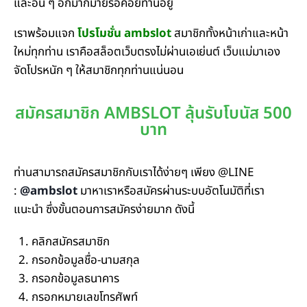
และอื่น ๆ อีกมากมายรอคอยท่านอยู่
เราพร้อมแจก
โปรโมชั่น ambslot
สมาชิกทั้งหน้าเก่าและหน้า
ใหม่ทุกท่าน เราคือสล็อตเว็บตรงไม่ผ่านเอเย่นต์ เว็บแม่มาเอง
จัดโปรหนัก ๆ ให้สมาชิกทุกท่านแน่นอน
สมัครสมาชิก AMBSLOT ลุ้นรับโบนัส 500
บาท
ท่านสามารถสมัครสมาชิกกับเราได้ง่ายๆ เพียง @LINE
:
@ambslot
มาหาเราหรือสมัครผ่านระบบอัตโนมัติที่เรา
แนะนำ ซึ่งขั้นตอนการสมัครง่ายมาก ดังนี้
คลิกสมัครสมาชิก
กรอกข้อมูลชื่อ-นามสกุล
กรอกข้อมูลธนาคาร
กรอกหมายเลขโทรศัพท์