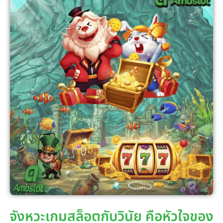
จังหวะเกมสล็อตกับวินัย คือหัวใจของ