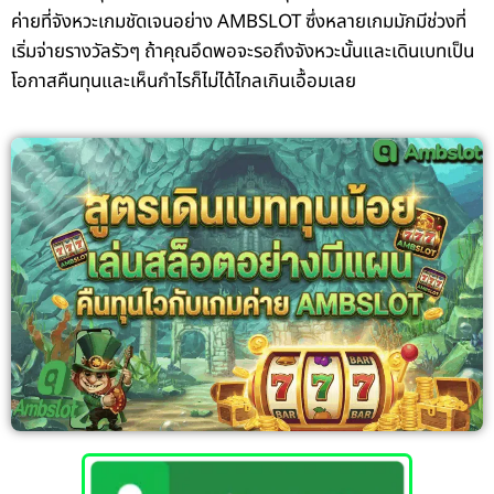
ค่ายที่จังหวะเกมชัดเจนอย่าง AMBSLOT ซึ่งหลายเกมมักมีช่วงที่
เริ่มจ่ายรางวัลรัวๆ ถ้าคุณอึดพอจะรอถึงจังหวะนั้นและเดินเบทเป็น
โอกาสคืนทุนและเห็นกำไรก็ไม่ได้ไกลเกินเอื้อมเลย