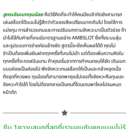
สูตรเดินเบททุนน้อย
คือวิธีคิดที่จะทำให้คนมีงบจำกัดยังสามารถ
เล่นสล็อตได้แบบไม่รู้สึกว่าตัวเองเสียเปรียบมากเกินไป โดยใช้การ
แบ่งทุน การสำรวจเกมและการปรับเบทตามจังหวะมาเป็นตัวช่วย ถ้า
นำไปใช้กับค่ายที่เกมมีมาตรฐานอย่าง AMBSLOT ซึ่งทั้งระบบสุ่ม
และรูปแบบการจ่ายค่อนข้างชัด สูตรนี้จะยิ่งเห็นผลได้ดี คุณไม่
จำเป็นต้องเพิ่มเงินฝากทุกครั้งที่เกมไม่เข้า แต่ต้องเพิ่มความคิดใน
ทุกครั้งที่จะกดสปินแทน ถ้าคุณเริ่มจากการกำหนดงบให้ชัด เดินเบท
แบบค่อยเป็นค่อยไป ฟังจังหวะเกมสล็อตให้เป็นและกล้าหยุดเมื่อ
ถึงจุดที่ควรพอ ทุนน้อยก็สามารถพาคุณไปเจอทั้งจังหวะคืนทุนและ
จังหวะกำไรได้ โดยไม่ต้องกลายเป็นคนที่โดนเกมพาไหลไปจนหมด
หน้าตัก
ยืน 1ความสนุกที่สุดที่เรามอบกับคุณแบบไม่รู้