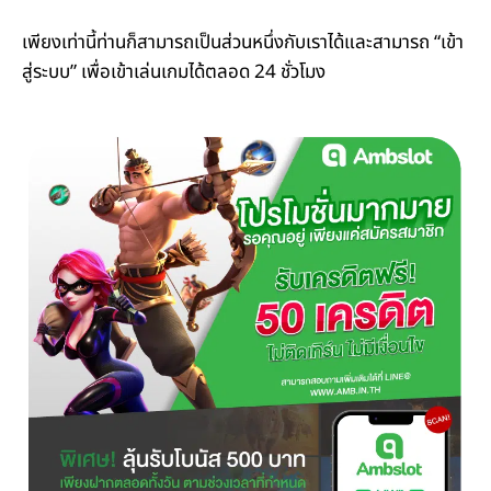
เพียงเท่านี้ท่านก็สามารถเป็นส่วนหนึ่งกับเราได้และสามารถ “เข้า
สู่ระบบ” เพื่อเข้าเล่นเกมได้ตลอด 24 ชั่วโมง