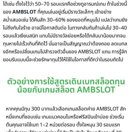
ได้เช่น ตั้งใจไว้ว่า 50–70 รอบแรกคือช่วงดูอารมณ์เกม ถ้าในช่วงนี้
ของ
AMBSLOT
ที่คุณเล่นอยู่เริ่มมีรางวัลเล็กๆ เข้าอย่าง
สม่ำเสมอเช่น ได้คืนสัก 30–60% ของยอดที่หมุนไป แปลว่าเกมยัง
ไม่ถึงกับใจร้าย อาจมีโอกาสดันต่อ ในทางกลับกันถ้าเล่นไป 30–40
รอบแล้วเงียบสนิท แทบไม่มีรางวัลย่อยหรือได้กลับมาน้อยมากจน
ทุนหายไปเร็วเกินที่คิดไว้ นั่นอาจเป็นสัญญาณว่าต้องถอย ลดเบทล
งอีกหรือเปลี่ยนเกมไปสำรวจตัวอื่นของ AMBSLOT แทน การรู้จัก
ยอมรับแบบนี้จะช่วยรักษาทุนไว้ให้ใช้ในโอกาสที่ดีกว่าในรอบถัดไป
ตัวอย่างการใช้สูตรเดินเบทสล็อตทุน
น้อยกับเกมสล็อต AMBSLOT
หากคุณมีทุน 300 บาทแล้วเลือกเกมสล็อตค่าย AMBSLOT สัก
หนึ่งเกมที่ชอบเช่น เกมแนวคอมโบหรือฟรีสปินเข้าบ่อย ช่วงเริ่ม
ต้นคุณอาจใช้เบท 1–2 หน่วยต่อรอบ ตั้งใจหมุน 30 รอบแรก