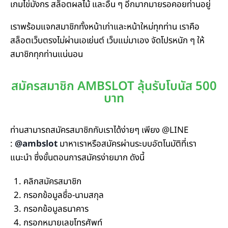
เกมไข่มังกร สล็อตผลไม้ และอื่น ๆ อีกมากมายรอคอยท่านอยู่
เราพร้อมแจกสมาชิกทั้งหน้าเก่าและหน้าใหม่ทุกท่าน เราคือ
สล็อตเว็บตรงไม่ผ่านเอเย่นต์ เว็บแม่มาเอง จัดโปรหนัก ๆ ให้
สมาชิกทุกท่านแน่นอน
สมัครสมาชิก AMBSLOT ลุ้นรับโบนัส 500
บาท
ท่านสามารถสมัครสมาชิกกับเราได้ง่ายๆ เพียง @LINE
:
@ambslot
มาหาเราหรือสมัครผ่านระบบอัตโนมัติที่เรา
แนะนำ ซึ่งขั้นตอนการสมัครง่ายมาก ดังนี้
คลิกสมัครสมาชิก
กรอกข้อมูลชื่อ-นามสกุล
กรอกข้อมูลธนาคาร
กรอกหมายเลขโทรศัพท์