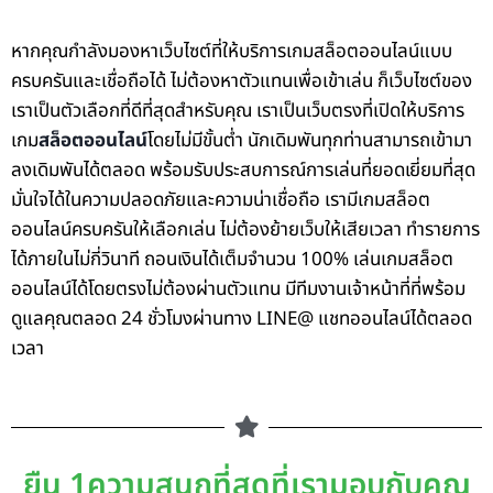
หากคุณกำลังมองหาเว็บไซต์ที่ให้บริการเกมสล็อตออนไลน์แบบ
ครบครันและเชื่อถือได้ ไม่ต้องหาตัวแทนเพื่อเข้าเล่น ก็เว็บไซต์ของ
เราเป็นตัวเลือกที่ดีที่สุดสำหรับคุณ เราเป็นเว็บตรงที่เปิดให้บริการ
เกม
สล็อตออนไลน์
โดยไม่มีขั้นต่ำ นักเดิมพันทุกท่านสามารถเข้ามา
ลงเดิมพันได้ตลอด พร้อมรับประสบการณ์การเล่นที่ยอดเยี่ยมที่สุด
มั่นใจได้ในความปลอดภัยและความน่าเชื่อถือ เรามีเกมสล็อต
ออนไลน์ครบครันให้เลือกเล่น ไม่ต้องย้ายเว็บให้เสียเวลา ทำรายการ
ได้ภายในไม่กี่วินาที ถอนเงินได้เต็มจำนวน 100% เล่นเกมสล็อต
ออนไลน์ได้โดยตรงไม่ต้องผ่านตัวแทน มีทีมงานเจ้าหน้าที่ที่พร้อม
ดูแลคุณตลอด 24 ชั่วโมงผ่านทาง LINE@ แชทออนไลน์ได้ตลอด
เวลา
ยืน 1ความสนุกที่สุดที่เรามอบกับคุณ