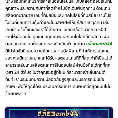
เราพร้อมที่จะให้บริการคาสิโนออนไลน์และเกมสล็อตออนไลน์ที่มี
คุณภาพและความคุ้มค่าที่สุดสำหรับนักเดิมพันทุกท่าน ด้วยเกม
สล็อตที่มากมาย เกมที่ทันสมัยและเทคโนโลยีที่ทันสมัย เรามีโปร
โมชั่นที่มอบความคุ้มค่าและโบนัสพิเศษให้แก่สมาชิกทุกคน เล่น
เกมผ่านเว็บไซต์ของเราได้ง่ายดาย มีเกมสล็อตมากกว่า 500
เกมให้เลือกเล่น ทุกเกมมีคุณภาพและเทคโนโลยีที่ทันสมัย เพื่อ
ตอบสนองความต้องการของนักเดิมพันทุกท่าน
สล็อต
amb44
มีโปรโมชั่นที่มอบความคุ้มค่าและโบนัสพิเศษที่ทำให้การเล่นเกม
ของคุณมีความสนุกและได้รับผลตอบแทนที่ดีที่สุดเท่าที่เป็นไปได้
สามารถเล่นเกมสล็อตและคาสิโนออนไลน์ผ่านมือถือได้ทุกที่ทุก
เวลา 24 ชั่วโมง ไม่ว่าคุณจะอยู่ที่ไหน ก็สามารถเข้าเล่นเกมได้
ทันที เรามีระบบที่มีความปลอดภัยสูงสุดและบริการที่เป็นมือ
อาชีพ เพื่อให้คุณได้รับประสบการณ์การเดิมพันที่ดีที่สุดแบบไม่มี
ข้อผิดพลาด