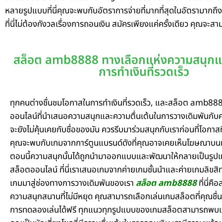
หลายรูปแบบที่นี่คุณจะพบกับอัตราการจ่ายที่มากที่สุดในอัตรามากถึง
ที่นี่ไม่ต้องกังวลเรื่องการถอนเงิน สมัครเพียงแค่ครั้งเดียว คุณจ
สล็อต amb8888 ทางเลือกแห่งความสนุกแ
การทำเงินที่รวดเร็ว
ทุกคนต่างชื่นชมโอกาสในการทำเงินที่รวดเร็ว, และสล็อต amb888
ออนไลน์ที่นำเสนอความสนุกและความตื่นเต้นในการวางเดิมพันกับค
จะยังไม่คุ้นเคยกับชื่อของมัน ควรรีบมาร่วมสนุกกับเราก่อนที่โอกาสที่ด
คุณจะพบกับเกมจากการ์ตูนแบรนด์ดังที่คุณอาจเคยเห็นโฆษณาบนหน
ตอนนี้ความสนุกนั้นได้ถูกนำมาออกแบบและพัฒนาให้กลายเป็นรู
สล็อตออนไลน์ ที่นี่เราเสนอเกมจากค่ายเกมชั้นนำและค่ายเกมลิขสิท
เกมมาสู่ช่องทางการวางเดิมพันของเรา
สล็อต
amb8888
ที่นี่คื
ความสนุกสนานที่ไม่มีหยุด คุณสามารถเลือกเล่นเกมสล็อตที่คุณชื
การทดลองเล่นได้ฟรี ทุกแนวทุกรูปแบบของเกมสล็อตสามารถพบเจอ