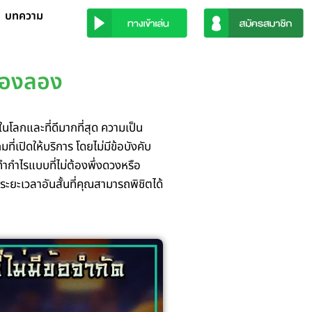
บทความ
้องลอง
ในโลกและที่ดีมากที่สุด ความเป็น
ี่เปิดให้บริการ โดยไม่มีข้อบังคับ
ำกำไรแบบที่ไม่ต้องพึ่งดวงหรือ
ะยะเวลาอันสั้นที่คุณสามารถพิชิตได้