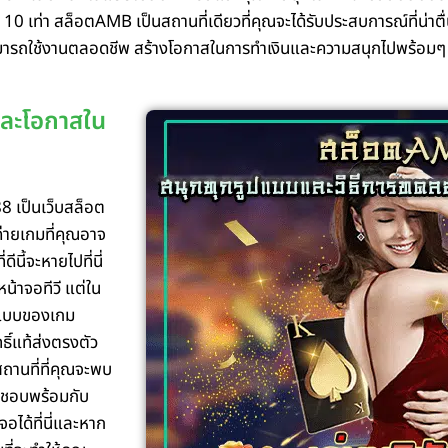
 10 เท่า สล็อตAMB เป็นสถานที่เดียวที่คุณจะได้รับประสบการณ์ที่น่าตื
ะสามารถใช้งานตลอดชีพ สร้างโอกาสในการทำเงินและความสนุกไปพร้อมๆ กั
ละโอกาสใน
8 เป็นเว็บสล็อต
่ายเกมที่คุณอาจ
ีนี้จะหายไปที่นี่
้าจอทีวี แต่ใน
ปแบบของเกม
ธิ์แท้ส่งตรงตัว
อสถานที่ที่คุณจะพบ
่นชอบพร้อมกับ
ได้ที่นี่และหาก