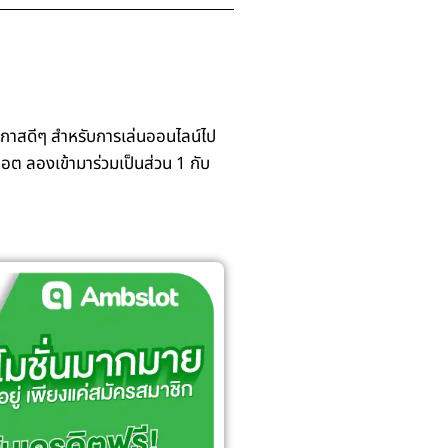
อกาสดีๆ สำหรับการเล่นออนไลน์ไป
อต ลองเข้ามาร่วมเป็นส่วน 1 กับ