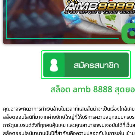
สล็อต amb 8888 สุดยอด
คุณอาจจะคิดว่าการทำเงินล้านในเวลาที่แสนสั้นน่าจะเป็นเรื่องใกล้เคี
สล็อตออนไลน์ที่มาจากค่ายยักษ์ใหญ่ที่ให้บริการความสนุกแบบครบ
การ์ตูนแบรนด์ดังที่ทุกคนคุ้นเคย และคุณสามารถพบเจอมันได้ที่เว็บส
สล็อตออนไลน์มานานนับปีที่สำคัญคือความปลอดภัยในการเล่น เข้าม