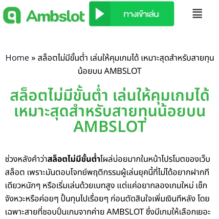
Home
»
สล็อตไม่มีขั้นต่ำ เล่นให้คุมเกมได้ เหมาะสุดสำหรับสายทุน
น้อยบน AMBSLOT
สล็อตไม่มีขั้นต่ำ เล่นให้คุมเกมได้
เหมาะสุดสำหรับสายทุนน้อยบน
AMBSLOT
ช่วงหลังคำว่า
สล็อตไม่มีขั้นต่ำ
โผล่บ่อยมากในหน้าโปรโมตของเว็บ
สล็อต เพราะมันตอบโจทย์พฤติกรรมผู้เล่นยุคนี้ที่ไม่ได้อยากฝากที
เดียวหนักๆ หรือเริ่มเล่นด้วยเบทสูง แต่แค่อยากลองเกมใหม่ เช็ก
จังหวะหรือค่อยๆ ปั้นทุนไปเรื่อยๆ ก่อนตัดสินใจเพิ่มเงินทีหลัง โดย
เฉพาะสายที่ชอบปั่นเกมจากค่าย AMBSLOT ซึ่งมีเกมให้เลือกเยอะ