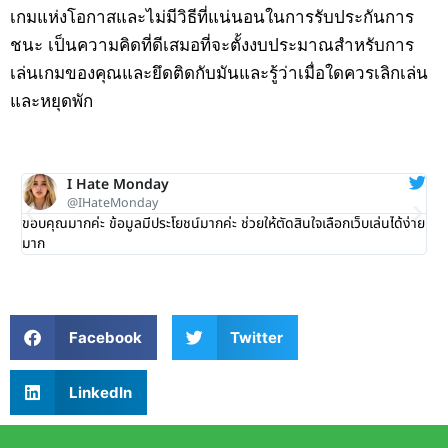
เกมแห่งโอกาสและไม่มีวิธีที่แน่นอนในการรับประกันการ
ชนะ เป็นความคิดที่ดีเสมอที่จะตั้งงบประมาณสำหรับการ
เล่นเกมของคุณและยึดติดกับมันและรู้ว่าเมื่อใดควรเลิกเล่น
และหยุดพัก
I Hate Monday
@IHateMonday
ขอบคุณมากค่ะ ข้อมูลมีประโยชน์มากค่ะ ช่วยให้ตัดสินใจเลือกเว็บเล่นได้ง่าย
เว็
มาก
ใหม
Facebook
Twitter
LinkedIn