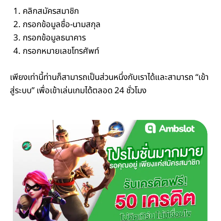
คลิกสมัครสมาชิก
กรอกข้อมูลชื่อ-นามสกุล
กรอกข้อมูลธนาคาร
กรอกหมายเลขโทรศัพท์
เพียงเท่านี้ท่านก็สามารถเป็นส่วนหนึ่งกับเราได้และสามารถ “เข้า
สู่ระบบ” เพื่อเข้าเล่นเกมได้ตลอด 24 ชั่วโมง