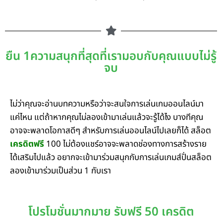
ยืน 1ความสนุกที่สุดที่เรามอบกับคุณแบบไม่รู้
จบ
ไม่ว่าคุณจะอ่านบทความหรือว่าจะสนใจการเล่นเกมออนไลน์มา
แค่ไหน แต่ถ้าหากคุณไม่ลองเข้ามาเล่นแล้วจะรู้ได้ไง บางทีคุณ
อาจจะพลาดโอกาสดีๆ สำหรับการเล่นออนไลน์ไปเลยก็ได้ สล็อต
เครดิตฟรี
100 ไม่ต้องแชร์อาจจะพลาดช่องทางการสร้างราย
ได้เสริมไปแล้ว อยากจะเข้ามาร่วมสนุกกับการเล่นเกมส์ปั่นสล็อต
ลองเข้ามาร่วมเป็นส่วน 1 กับเรา
โปรโมชั่นมากมาย รับฟรี 50 เครดิต