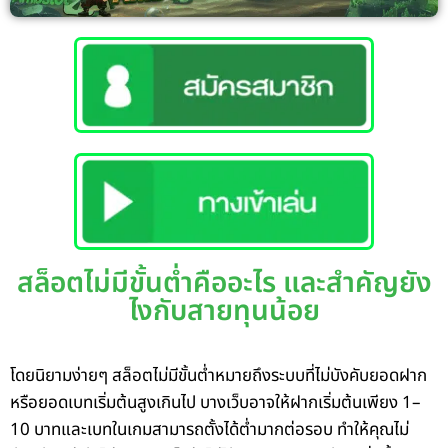
สล็อตไม่มีขั้นต่ำคืออะไร และสำคัญยัง
ไงกับสายทุนน้อย
โดยนิยามง่ายๆ สล็อตไม่มีขั้นต่ำหมายถึงระบบที่ไม่บังคับยอดฝาก
หรือยอดเบทเริ่มต้นสูงเกินไป บางเว็บอาจให้ฝากเริ่มต้นเพียง 1–
10 บาทและเบทในเกมสามารถตั้งได้ต่ำมากต่อรอบ ทำให้คุณไม่