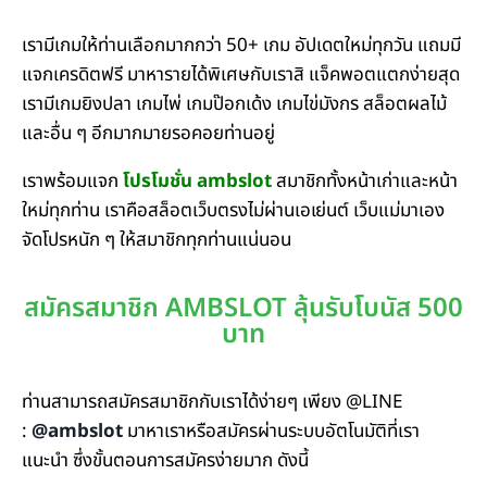
เรามีเกมให้ท่านเลือกมากกว่า 50+ เกม อัปเดตใหม่ทุกวัน แถมมี
แจกเครดิตฟรี มาหารายได้พิเศษกับเราสิ แจ็คพอตแตกง่ายสุด
เรามีเกมยิงปลา เกมไพ่ เกมป๊อกเด้ง เกมไข่มังกร สล็อตผลไม้
และอื่น ๆ อีกมากมายรอคอยท่านอยู่
เราพร้อมแจก
โปรโมชั่น ambslot
สมาชิกทั้งหน้าเก่าและหน้า
ใหม่ทุกท่าน เราคือสล็อตเว็บตรงไม่ผ่านเอเย่นต์ เว็บแม่มาเอง
จัดโปรหนัก ๆ ให้สมาชิกทุกท่านแน่นอน
สมัครสมาชิก AMBSLOT ลุ้นรับโบนัส 500
บาท
ท่านสามารถสมัครสมาชิกกับเราได้ง่ายๆ เพียง @LINE
:
@ambslot
มาหาเราหรือสมัครผ่านระบบอัตโนมัติที่เรา
แนะนำ ซึ่งขั้นตอนการสมัครง่ายมาก ดังนี้