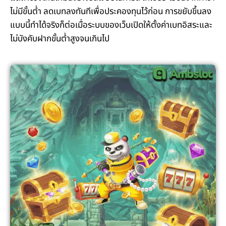
ไม่มีขั้นต่ำ ลดเบทลงทันทีเพื่อประคองทุนไว้ก่อน การขยับขึ้นลง
แบบนี้ทำได้จริงก็ต่อเมื่อระบบของเว็บเปิดให้ตั้งค่าเบทอิสระและ
ไม่บังคับฝากขั้นต่ำสูงจนเกินไป