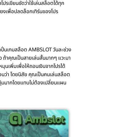
ปรเขียนชัดว่าใช้เล่นสล็อตได้ทุก
พียงเพื่อปลดล็อกเทิร์นของโปร
้ามาปั่นเกมสล็อต AMBSLOT วันละช่วง
ล้ว ถ้าคุณเป็นสายเล่นสั้นมากๆ แวะมา
มุนเพิ่มเพื่อให้ถอนเงินจากโปรได้
อนว่า โดยนิสัย คุณเป็นคนเล่นสล็อต
่คุ้มมากโดยแทบไม่ต้องเปลี่ยนแผน