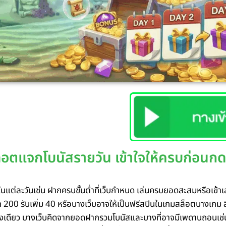
อตแจกโบนัสรายวัน เข้าใจให้ครบก่อนกด
แต่ละวันเช่น ฝากครบขั้นต่ำที่เว็บกำหนด เล่นครบยอดสะสมหรือเข้าเล
200 รับเพิ่ม 40 หรือบางเว็บอาจให้เป็นฟรีสปินในเกมสล็อตบางเกม สิ่ง
างเดียว บางเว็บคิดจากยอดฝากรวมโบนัสและบางที่อาจมีเพดานถอนเช่น ถ