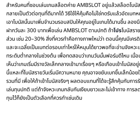
สำหรับคนที่ชอบเล่นเกมสล็อตค่าย AMBSLOT อยู่แล้วสล็อตโบนั
กลายเป็นตัวต่อทุนที่ดีมากได้ วิธีใช้ให้คุ้มคือไม่ใช่กดรับแล้วอัดเบทห
เอาโบนัสนั้นมาเพิ่มจำนวนรอบสปินให้คุณอยู่ในเกมได้นานขึ้น ลองน
ฝากวันละ 300 บาทเพื่อเล่น AMBSLOT ตามปกติ ถ้า
โปร
โบนัสราย
ส่วน เช่น 20–30% สิ่งที่ควรทำคือกางภาพใหม่ว่า ตอนนี้คุณมีเครดิต
และจะเฉลี่ยเป็นเบทต่อรอบเท่าไหร่ให้หมุนได้ยาวพอที่จะอ่านจังหวะเ
ทระดับต่ำกลางในช่วงต้น เพื่อทดสอบว่าเกมวันนั้นฟอร์มดีไหม เมื่อ
เห็นว่าเกมเริ่มมีรางวัลเล็กกลางเข้ามาเรื่อยๆ หรือเกือบเข้าโบนัสอยู
นี้แหละที่โบนัสรายวันเริ่มมีความหมาย คุณอาจขยับเบทขึ้นเล็กน้อย
รวมที่มี เพื่อให้ถ้าเข้าโบนัสจริงๆ ผลตอบแทนที่ได้จะรู้สึกคุ้มกับกา
เล่นทุนปกติ แต่ถ้าจังหวะเกมกลับกันเงียบยาวและไม่เข้าทาง การ
ทุนไว้ก็ยังเป็นตัวเลือกที่ควรทำเช่นเดิม