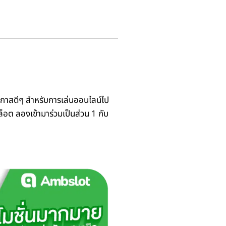
อกาสดีๆ สำหรับการเล่นออนไลน์ไป
็อต ลองเข้ามาร่วมเป็นส่วน 1 กับ