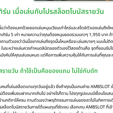
ิร์น เมื่อเล่นกับโปรสล็อตโบนัสรายวัน
ผื่อว่าต้องแลกด้วยยอดเล่นหมุนเวียนเท่าไหร่และสไตล์ตัวเองเล่นถึงไหม 
งทำเทิร์น 5 เท่า หมายความว่าคุณต้องหมุนยอดรวมแถวๆ 1,950 บาท
องถามตัวเองว่าวันนี้อยากเล่นถึงจุดนั้นไหมหรือจะเล่นสบายๆ แบบไม่ติด
ง ในระหว่างเล่นควรกำหนดลิมิตของตัวเองไว้สองด้านคือ จุดที่ยอมรับได
บังคับให้คุณเล่นจนหมด แต่คือการเพิ่มความคุ้มให้กับการเล่นที่คุณจะท
ายวัน ถ้าใช้เป็นคือของแถม ไม่ใช่กับดัก
ที่เล่นสล็อตแทบทุกวันอยู่แล้ว ยิ่งถ้าคุณปั่นเกมค่าย AMBSLOT เป
้องเพิ่มงบฝากมากเกินไป อย่างไรก็ตาม โปรทุกรูปแบบมีเงื่อนไขเสมอ 
จะอ่านกติกาให้ครบ ถามตัวเองว่าพฤติกรรมการเล่นของเราไปในทิศทางเดียว
่มใช้โปรสล็อตโบนัสรายวันภายใต้แผนทุนที่ชัดเจน เลือกเกม AMBSLOT ที่เ