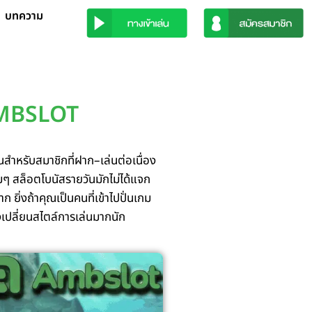
บทความ
ข AMBSLOT
นสำหรับสมาชิกที่ฝาก–เล่นต่อเนื่อง
้มๆ สล็อตโบนัสรายวันมักไม่ได้แจก
 ยิ่งถ้าคุณเป็นคนที่เข้าไปปั่นเกม
เปลี่ยนสไตล์การเล่นมากนัก