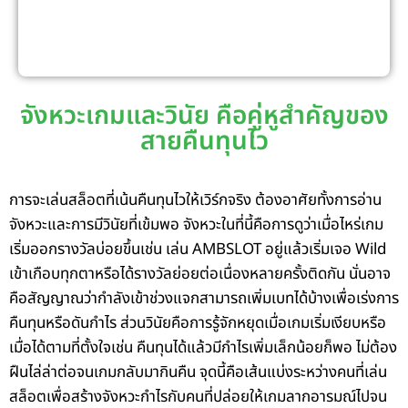
จังหวะเกมและวินัย คือคู่หูสำคัญของ
สายคืนทุนไว
การจะเล่นสล็อตที่เน้นคืนทุนไวให้เวิร์กจริง ต้องอาศัยทั้งการอ่าน
จังหวะและการมีวินัยที่เข้มพอ จังหวะในที่นี้คือการดูว่าเมื่อไหร่เกม
เริ่มออกรางวัลบ่อยขึ้นเช่น เล่น AMBSLOT อยู่แล้วเริ่มเจอ Wild
เข้าเกือบทุกตาหรือได้รางวัลย่อยต่อเนื่องหลายครั้งติดกัน นั่นอาจ
คือสัญญาณว่ากำลังเข้าช่วงแจกสามารถเพิ่มเบทได้บ้างเพื่อเร่งการ
คืนทุนหรือดันกำไร ส่วนวินัยคือการรู้จักหยุดเมื่อเกมเริ่มเงียบหรือ
เมื่อได้ตามที่ตั้งใจเช่น คืนทุนได้แล้วมีกำไรเพิ่มเล็กน้อยก็พอ ไม่ต้อง
ฝืนไล่ล่าต่อจนเกมกลับมากินคืน จุดนี้คือเส้นแบ่งระหว่างคนที่เล่น
สล็อตเพื่อสร้างจังหวะกำไรกับคนที่ปล่อยให้เกมลากอารมณ์ไปจน