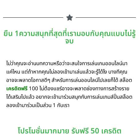
ยืน 1ความสนุกที่สุดที่เรามอบกับคุณแบบไม่รู้
จบ
ไม่ว่าคุณจะอ่านบทความหรือว่าจะสนใจการเล่นเกมออนไลน์มา
แค่ไหน แต่ถ้าหากคุณไม่ลองเข้ามาเล่นแล้วจะรู้ได้ไง บางทีคุณ
อาจจะพลาดโอกาสดีๆ สำหรับการเล่นออนไลน์ไปเลยก็ได้ สล็อต
เครดิตฟรี
100 ไม่ต้องแชร์อาจจะพลาดช่องทางการสร้างราย
ได้เสริมไปแล้ว อยากจะเข้ามาร่วมสนุกกับการเล่นเกมส์ปั่นสล็อต
ลองเข้ามาร่วมเป็นส่วน 1 กับเรา
โปรโมชั่นมากมาย รับฟรี 50 เครดิต