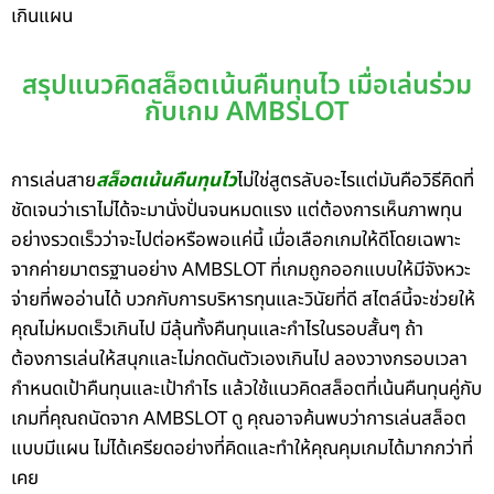
เกินแผน
สรุปแนวคิดสล็อตเน้นคืนทุนไว เมื่อเล่นร่วม
กับเกม AMBSLOT
การเล่นสาย
สล็อตเน้นคืนทุนไว
ไม่ใช่สูตรลับอะไรแต่มันคือวิธีคิดที่
ชัดเจนว่าเราไม่ได้จะมานั่งปั่นจนหมดแรง แต่ต้องการเห็นภาพทุน
อย่างรวดเร็วว่าจะไปต่อหรือพอแค่นี้ เมื่อเลือกเกมให้ดีโดยเฉพาะ
จากค่ายมาตรฐานอย่าง AMBSLOT ที่เกมถูกออกแบบให้มีจังหวะ
จ่ายที่พออ่านได้ บวกกับการบริหารทุนและวินัยที่ดี สไตล์นี้จะช่วยให้
คุณไม่หมดเร็วเกินไป มีลุ้นทั้งคืนทุนและกำไรในรอบสั้นๆ ถ้า
ต้องการเล่นให้สนุกและไม่กดดันตัวเองเกินไป ลองวางกรอบเวลา
กำหนดเป้าคืนทุนและเป้ากำไร แล้วใช้แนวคิดสล็อตที่เน้นคืนทุนคู่กับ
เกมที่คุณถนัดจาก AMBSLOT ดู คุณอาจค้นพบว่าการเล่นสล็อต
แบบมีแผน ไม่ได้เครียดอย่างที่คิดและทำให้คุณคุมเกมได้มากกว่าที่
เคย