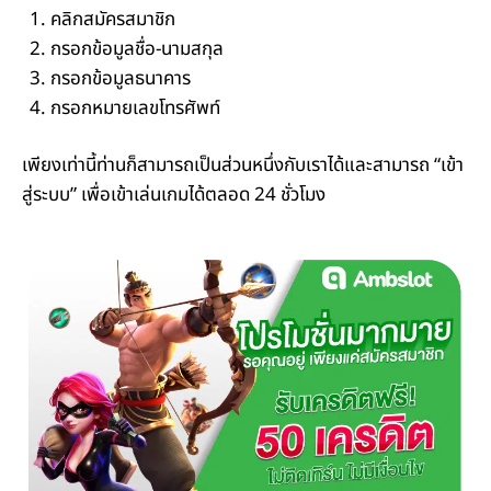
คลิกสมัครสมาชิก
กรอกข้อมูลชื่อ-นามสกุล
กรอกข้อมูลธนาคาร
กรอกหมายเลขโทรศัพท์
เพียงเท่านี้ท่านก็สามารถเป็นส่วนหนึ่งกับเราได้และสามารถ “เข้า
สู่ระบบ” เพื่อเข้าเล่นเกมได้ตลอด 24 ชั่วโมง