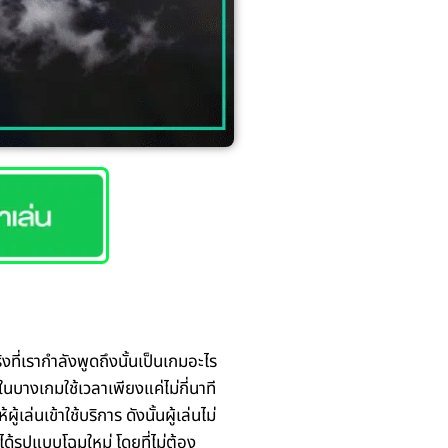
งที่เรากำลังพูดถึงนั้นเป็นเกมอะไร
ในบางเกมใช้เวลาเพียงแค่ไม่กี่นาที
้เล่นเข้าใช้บริการ ดังนั้นผู้เล่นไม่
ด้รูปแบบโฉมใหม่ โดยที่ไม่ต้อง