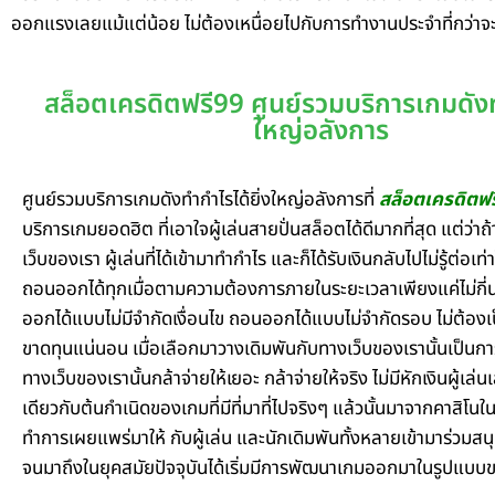
ออกแรงเลยแม้แต่น้อย ไม่ต้องเหนื่อยไปกับการทำงานประจำที่กว่าจ
สล็อตเครดิตฟรี99 ศูนย์รวมบริการเกมดังท
ใหญ่อลังการ
ศูนย์รวมบริการเกมดังทำกำไรได้ยิ่งใหญ่อลังการที่
สล็อตเครดิตฟร
บริการเกมยอดฮิต ที่เอาใจผู้เล่นสายปั่นสล็อตได้ดีมากที่สุด แต่ว่าถ้
เว็บของเรา ผู้เล่นที่ได้เข้ามาทำกำไร และก็ได้รับเงินกลับไปไม่รู้ต่อเ
ถอนออกได้ทุกเมื่อตามความต้องการภายในระยะเวลาเพียงแค่ไม่กี่
ออกได้แบบไม่มีจำกัดเงื่อนไข ถอนออกได้แบบไม่จำกัดรอบ ไม่ต้องเป
ขาดทุนแน่นอน เมื่อเลือกมาวางเดิมพันกับทางเว็บของเรานั้นเป็นการ
ทางเว็บของเรานั้นกล้าจ่ายให้เยอะ กล้าจ่ายให้จริง ไม่มีหักเงินผู้เล
เดียวกับต้นกำเนิดของเกมที่มีที่มาที่ไปจริงๆ แล้วนั้นมาจากคาสิโนใ
ทำการเผยแพร่มาให้ กับผู้เล่น และนักเดิมพันทั้งหลายเข้ามาร่วมส
จนมาถึงในยุคสมัยปัจจุบันได้เริ่มมีการพัฒนาเกมออกมาในรูปแบ