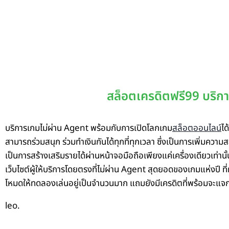
สล็อตเครดิตฟรี99 บริก
บริการเกมไม่ผ่าน Agent พร้อมกับการเปิดโลกเกม
สล็อตออนไลน์
ได
สามารถร่วมสนุก ร่วมทำเงินกันได้ทุกที่ทุกเวลา ซึ่งเป็นการเพิ่มความ
เป็นการสร้างเสริมรายได้ผ่านหน้าจอมือถือเพียงแค่เครื่องเดียวเท่านั้
เว็บไซต์ผู้ให้บริการโดยตรงที่ไม่ผ่าน Agent สุดยอดของเกมแห่งปี ที
โหมดให้ทดลองเล่นอยู่เป็นจำนวนมาก แถมยังมีเครดิตที่พร้อมจะแจกให้ผ
leo.