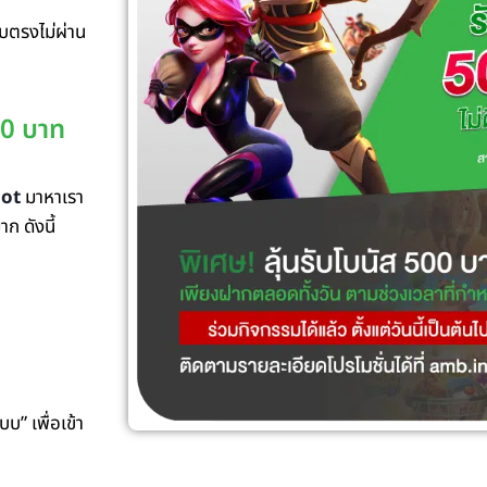
็บตรงไม่ผ่าน
00 บาท
ot
มาหาเรา
ก ดังนี้
บบ” เพื่อเข้า