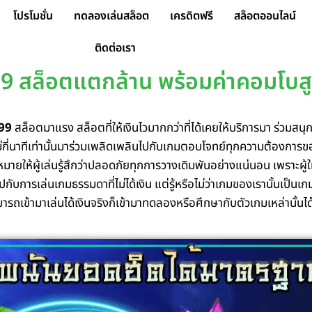
โปรโมชั่น
ทดลองเล่นสล็อต
เครดิตฟรี
สล็อตออนไลน์
ติดต่อเรา
99 สล็อตแตกล้าน พร้อมค่าคอมโบส
99
สล็อตมาแรง สล็อตที่ให้เงินไวมากกว่าที่ได้เคยให้บริการมา ร่วมสนุก
ี่นาทีเท่านั้นมาร่วมเพลิดเพลินไปกับเกมตอบโจทย์ทุกความต้องการของผู้
ฎหมายให้ผู้เล่นรู้สึกว่าปลอดภัยทุกการวางเดิมพันอย่างแน่นอน เพราะผู้
ับการเล่นเกมธรรมดาที่ไม่ได้เงิน แต่รู้หรือไม่ว่าเกมของเรานั้นเป็นเก
่าสามารถเข้ามาเล่นได้เงินจริงก็เข้ามาทดลองหรือศึกษากับตัวเกมเหล่านั้นได