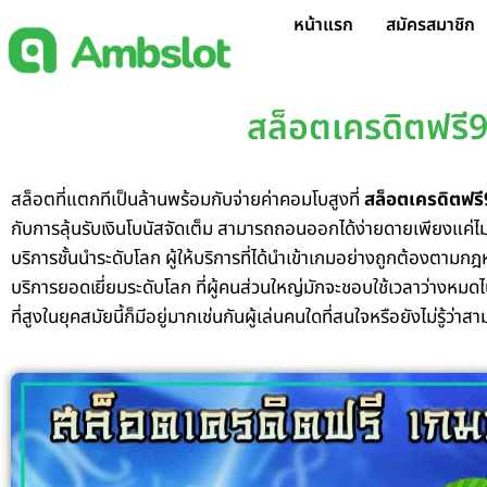
หน้าแรก
สมัครสมาชิก
สล็อตเครดิตฟรี
สล็อตที่แตกทีเป็นล้านพร้อมกับจ่ายค่าคอมโบสูงที่
สล็อตเครดิตฟรี
กับการลุ้นรับเงินโบนัสจัดเต็ม สามารถถอนออกได้ง่ายดายเพียงแค่ไม่ก
บริการชั้นนำระดับโลก ผู้ให้บริการที่ได้นำเข้าเกมอย่างถูกต้องตามก
บริการยอดเยี่ยมระดับโลก ที่ผู้คนส่วนใหญ่มักจะชอบใช้เวลาว่างหมดไปก
ที่สูงในยุคสมัยนี้ก็มีอยู่มากเช่นกันผู้เล่นคนใดที่สนใจหรือยังไม่รู้ว