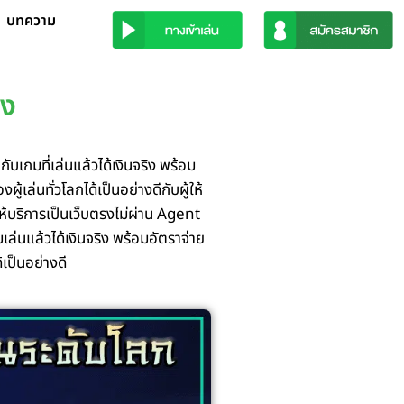
บทความ
ูง
กับเกมที่เล่นแล้วได้เงินจริง พร้อม
เล่นทั่วโลกได้เป็นอย่างดีกับผู้ให้
ให้บริการเป็นเว็บตรงไม่ผ่าน Agent
มเล่นแล้วได้เงินจริง พร้อมอัตราจ่าย
้เป็นอย่างดี