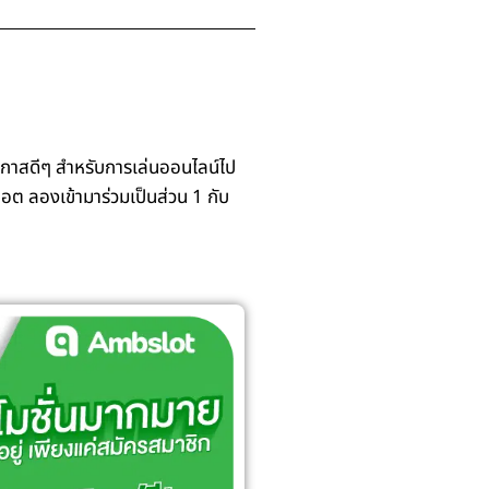
อกาสดีๆ สำหรับการเล่นออนไลน์ไป
อต ลองเข้ามาร่วมเป็นส่วน 1 กับ