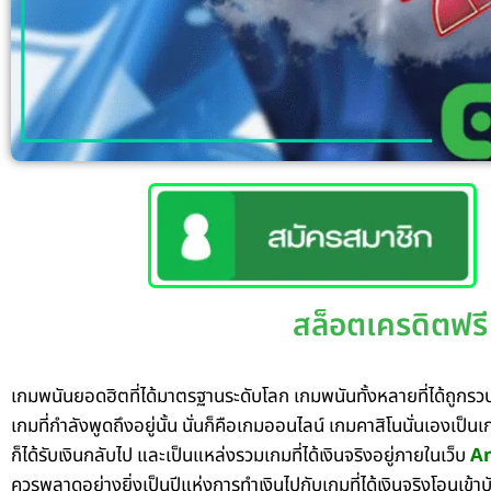
สล็อตเครดิตฟร
เกมพนันยอดฮิตที่ได้มาตรฐานระดับโลก เกมพนันทั้งหลายที่ได้ถูกรวบรว
เกมที่กำลังพูดถึงอยู่นั้น นั่นก็คือเกมออนไลน์ เกมคาสิโนนั่นเองเป็น
ก็ได้รับเงินกลับไป และเป็นแหล่งรวมเกมที่ได้เงินจริงอยู่ภายในเว็บ
A
ควรพลาดอย่างยิ่งเป็นปีแห่งการทำเงินไปกับเกมที่ได้เงินจริงโอนเข้า