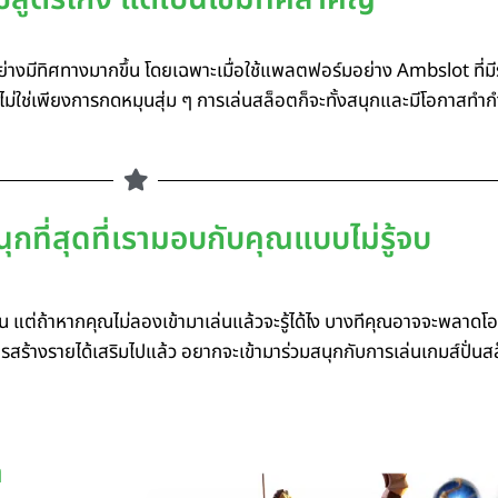
ย่างมีทิศทางมากขึ้น โดยเฉพาะเมื่อใช้แพลตฟอร์มอย่าง Ambslot ที่มี
่ใช่เพียงการกดหมุนสุ่ม ๆ การเล่นสล็อตก็จะทั้งสนุกและมีโอกาสทำกำ
กที่สุดที่เรามอบกับคุณแบบไม่รู้จบ
 แต่ถ้าหากคุณไม่ลองเข้ามาเล่นแล้วจะรู้ได้ไง บางทีคุณอาจจะพลาดโ
้างรายได้เสริมไปแล้ว อยากจะเข้ามาร่วมสนุกกับการเล่นเกมส์ปั่นสล
ต