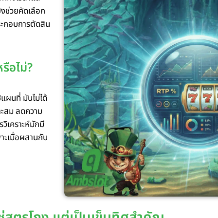
ังช่วยคัดเลือก
ประกอบการตัดสิน
รือไม่?
แผนที่ มันไม่ได้
หมาะสม ลดความ
วิเคราะห์มักมี
าะเมื่อผสานกับ
ใช่สูตรโกง แต่เป็นเข็มทิศสำคัญ