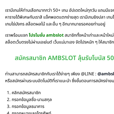
เรามีเกมให้ท่านเลือกมากกว่า 50+ เกม อัปเดตใหม่ทุกวัน แถมมีแจ
หารายได้พิเศษกับเราสิ แจ็คพอตแตกง่ายสุด เรามีเกมยิงปลา เกมไ
เกมไข่มังกร สล็อตผลไม้ และอื่น ๆ อีกมากมายรอคอยท่านอยู่
เราพร้อมแจก
โปรโมชั่น ambslot
สมาชิกทั้งหน้าเก่าและหน้าใหม่
สล็อตเว็บตรงไม่ผ่านเอเย่นต์ เว็บแม่มาเอง จัดโปรหนัก ๆ ให้สมาช
สมัครสมาชิก AMBSLOT ลุ้นรับโบนัส 5
ท่านสามารถสมัครสมาชิกกับเราได้ง่ายๆ เพียง @LINE :
@ambsl
หรือสมัครผ่านระบบอัตโนมัติที่เราแนะนำ ซึ่งขั้นตอนการสมัครง่ายมา
คลิกสมัครสมาชิก
กรอกข้อมูลชื่อ-นามสกุล
กรอกข้อมูลธนาคาร
กรอกหมายเลขโทรศัพท์