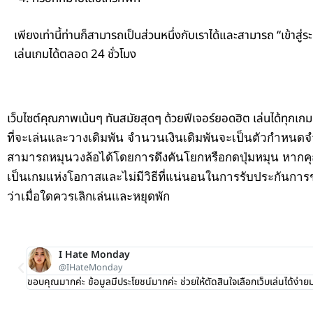
เพียงเท่านี้ท่านก็สามารถเป็นส่วนหนึ่งกับเราได้และสามารถ “เข้าสู่ระ
เล่นเกมได้ตลอด 24 ชั่วโมง
เว็บไซต์คุณภาพเน้นๆ ทันสมัยสุดๆ ด้วยฟีเจอร์ยอดฮิต เล่นได้ทุกเก
ที่จะเล่นและวางเดิมพัน จำนวนเงินเดิมพันจะเป็นตัวกำหนด
สามารถหมุนวงล้อได้โดยการดึงคันโยกหรือกดปุ่มหมุน หากค
เป็นเกมแห่งโอกาสและไม่มีวิธีที่แน่นอนในการรับประกันการ
ว่าเมื่อใดควรเลิกเล่นและหยุดพัก
I Hate Monday
@IHateMonday
ขอบคุณมากค่ะ ข้อมูลมีประโยชน์มากค่ะ ช่วยให้ตัดสินใจเลือกเว็บเล่นได้ง่าย