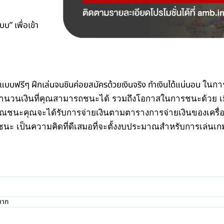
บบ” เพื่อเข้า
มแบบฟรีๆ ฝึกเล่นจนชินค่อยสมัครด้วยเงินจริง ทำเงินได้แน่นอน
ในการ
จำนวนเงินที่คุณสามารถชนะได้ รวมถึงโอกาสในการชนะด้วย เม
ุณชนะคุณจะได้รับการจ่ายเงินตามตารางการจ่ายเงินของเครื่
ชนะ เป็นความคิดที่ดีเสมอที่จะตั้งงบประมาณสำหรับการเล่นเก
มาก