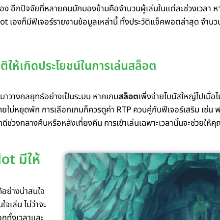
เนื่อง อีกปัจจัยที่หลายคนมักมองข้ามคือจำนวนผู้เล่นในแต่ละช่วงเวลา
ot เองก็มีฟีเจอร์รายงานข้อมูลเหล่านี้ ทั้งประวัติแจ็คพอตล่าสุด จำน
สถิติให้เกิดประโยชน์ในการเล่นสล็อต
เลขมาวางกลยุทธ์อย่างเป็นระบบ หากเกม
สล็อต
เพิ่งจ่ายโบนัสใหญ่ไปเมื่อ
ยไม่หยุดพัก การเลือกเกมก็ควรดูค่า RTP ควบคู่กับฟีเจอร์เสริม เช่น ฟรี
่วงกลางคืนหรือหลังเที่ยงคืน การเข้าเล่นเฉพาะเวลานั้นจะช่วยให้คุณ
ot มีให้
้อย่างน่าสนใจ
ใจเล่น ไม่ว่าจะ
อกทั้งเวลาและ