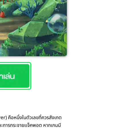
er) คือหนึ่งในตัวเลขที่ควรสังเกต
ัสและการกระจายแจ็คพอต หากเกมมี