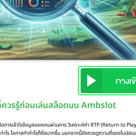
ี่ควรรู้ก่อนเล่นสล็อตบน Ambslot
ญคือการเข้าใจข้อมูลของเกมผ่านการ วิเคราะห์ค่า RTP (Return to Play
งเท่าไร โอกาสทำกำไรก็ยิ่งมากขึ้น นอกจากนี้ยังควรดูความถี่ของโบน