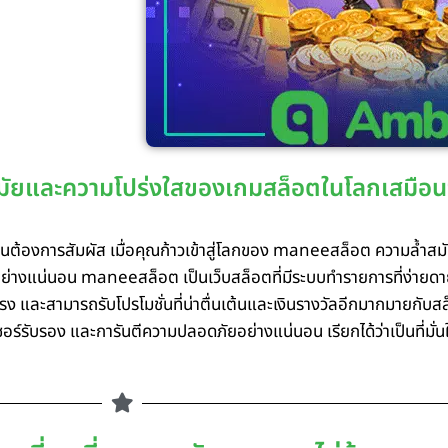
สมัยและความโปร่งใสของเกมสล็อตในโลกเสมือน
คนต้องการสัมผัส เมื่อคุณก้าวเข้าสู่โลกของ maneeสล็อต ความล้ำสม
างแน่นอน maneeสล็อต เป็นเว็บสล็อตที่มีระบบทำรายการที่ง่ายดายแล
ง และสามารถรับโปรโมชั่นที่น่าตื่นเต้นและเงินรางวัลอีกมากมายกับส
ซอร์รับรอง และการันตีความปลอดภัยอย่างแน่นอน เรียกได้ว่าเป็นที่มั่