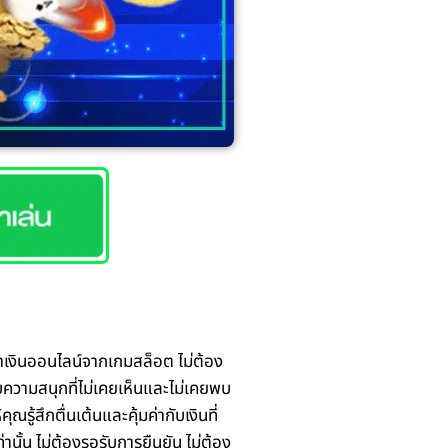
ำเงินออนไลน์จากเกมสล็อต ไม่ต้อง
บความสนุกที่ไม่เคยเห็นและไม่เคยพบ
ู้สึกตื่นเต้นและคุ้มค่ากับเงินที่
านั้น ไม่ต้องรอรับการยืนยัน ไม่ต้อง