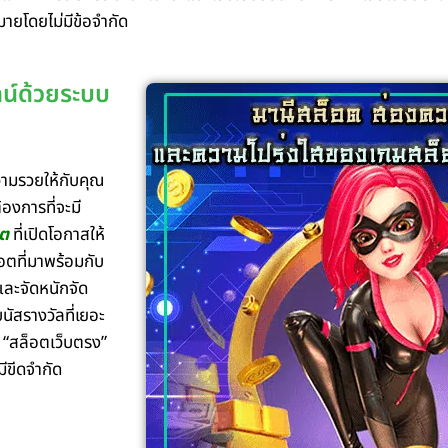
ายโดยไม่มีข้อจำกัด
น์ด้วยระบบ
วามรวยให้กับคุณ
องการที่จะมี
อต
ที่เปิดโอกาสให้
อตที่มาพร้อมกับ
และจัดหนักจัด
ัสรางวัลที่เยอะ
บ “สล็อตเว็บตรง”
ีขีดจำกัด