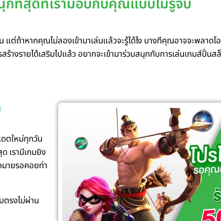
กที่สุดที่เรามอบกับคุณแบบไม่รู้จบ
 แต่ถ้าหากคุณไม่ลองเข้ามาเล่นแล้วจะรู้ได้ไง บางทีคุณอาจจะพลาดโ
ร้างรายได้เสริมไปแล้ว อยากจะเข้ามาร่วมสนุกกับการเล่นเกมส์ปั่นสล็
ต
เดตใหม่ทุกวัน
ด เรามีเกมยิง
มากมายรอคอยท่า
็บตรงไม่ผ่าน