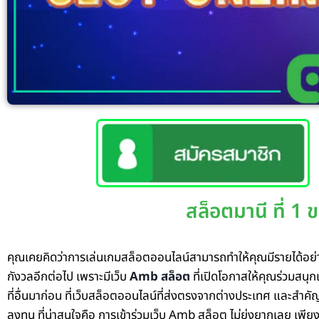
สล็อตมานี ที่ 1 
คุณเคยคิดว่าการเล่นเกมสล็อตออนไลน์สามารถทำให้คุณมีรายได้อย่า
กังวลอีกต่อไป เพราะมีเว็บ
Amb สล็อต
ที่เปิดโอกาสให้คุณร่วมสนุ
ที่อื่นมาก่อน ที่เว็บสล็อตออนไลน์ที่ส่งตรงจากต่างประเทศ และสำคัญท
ลงทุน ที่น่าสนใจคือ การเข้าร่วมเว็บ Amb สล็อต ไม่ยุ่งยากเลย เพีย