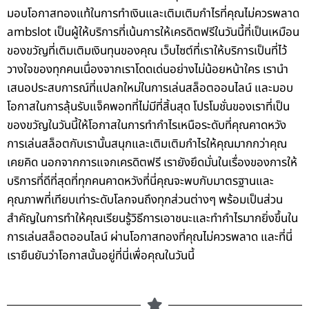
มอบโอกาสทองแท้ในการทำเงินและเติมเติมกำไรที่คุณไม่ควรพลาด
ambslot เป็นผู้ให้บริการที่เน้นการให้เครดิตฟรีในวันนี้ที่เป็นเหมือน
ของขวัญที่เติมเติมเงินทุนของคุณ เว็บไซต์ที่เราให้บริการเป็นที่ไว้
วางใจของทุกคนเนื่องจากเราโดดเด่นอย่างไม่น้อยหน้าใคร เรานำ
เสนอประสบการณ์ที่แปลกใหม่ในการเล่นสล็อตออนไลน์ และมอบ
โอกาสในการลุ้นรับแจ็คพอทที่ไม่มีที่สิ้นสุด โปรโมชั่นของเราที่เป็น
ของขวัญในวันนี้ให้โอกาสในการทำกำไรเหนือระดับที่คุณคาดหวัง
การเล่นสล็อตกับเรานั้นสนุกและเติมเติมกำไรให้คุณมากกว่าคุณ
เคยคิด นอกจากการแจกเครดิตฟรี เรายังยึดมั่นในเรื่องของการให้
บริการที่ดีที่สุดที่ทุกคนคาดหวังที่นี่คุณจะพบกับมาตรฐานและ
คุณภาพที่เทียบเท่าระดับโลกจนถึงทุกส่วนต่างๆ พร้อมเป็นส่วน
สำคัญในการทำให้คุณเรียนรู้วิธีการเอาชนะและทำกำไรมากยิ่งขึ้นใน
การเล่นสล็อตออนไลน์ ผ่านโอกาสทองที่คุณไม่ควรพลาด และที่นี่
เรายืนยันว่าโอกาสนั้นอยู่ที่นี่เพื่อคุณในวันนี้