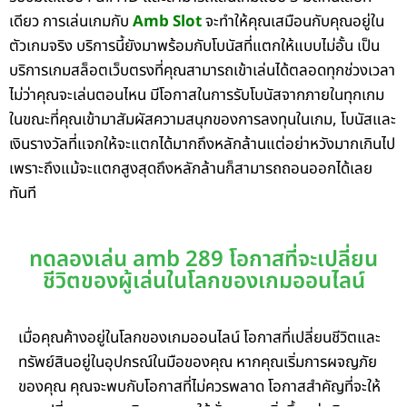
เดียว การเล่นเกมกับ
Amb Slot
จะทำให้คุณเสมือนกับคุณอยู่ใน
ตัวเกมจริง บริการนี้ยังมาพร้อมกับโบนัสที่แตกให้แบบไม่อั้น เป็น
บริการเกมสล็อตเว็บตรงที่คุณสามารถเข้าเล่นได้ตลอดทุกช่วงเวลา
ไม่ว่าคุณจะเล่นตอนไหน มีโอกาสในการรับโบนัสจากภายในทุกเกม
ในขณะที่คุณเข้ามาสัมผัสความสนุกของการลงทุนในเกม, โบนัสและ
เงินรางวัลที่แจกให้จะแตกได้มากถึงหลักล้านแต่อย่าหวังมากเกินไป
เพราะถึงแม้จะแตกสูงสุดถึงหลักล้านก็สามารถถอนออกได้เลย
ทันที
ทดลองเล่น amb 289 โอกาสที่จะเปลี่ยน
ชีวิตของผู้เล่นในโลกของเกมออนไลน์
เมื่อคุณค้างอยู่ในโลกของเกมออนไลน์ โอกาสที่เปลี่ยนชีวิตและ
ทรัพย์สินอยู่ในอุปกรณ์ในมือของคุณ หากคุณเริ่มการผจญภัย
ของคุณ คุณจะพบกับโอกาสที่ไม่ควรพลาด โอกาสสำคัญที่จะให้