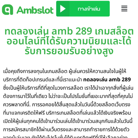
ทดลองเล่น amb 289 เกมสล็อต
ออนไลน์ที่ได้รับความนิยมและได้
รับการยอมรับอย่างสูง
เมื่อคุยถึงการลงทุนในเกมสล็อต ผู้เล่นควรให้ความสนใจในผู้ให้
บริการที่ติดท็อปเทรนด์และที่นี่เราแนะนำ
ทดลองเล่น
amb 289
ซึ่งเป็นผู้ให้บริการที่ดีที่สุดในวงการสล็อต เราได้นำเอาทุกสิ่งที่ผู้เล่น
ต้องการมาไว้ในที่เดียว ไม่ว่าจะเป็นโปรโมชั่นที่เยอะมากที่สุดที่คุณไม่
ควรพลาดที่นี่. การรอคอยได้สิ้นสุดแล้วในวันนี้ด้วยสล็อตเว็บตรง
ที่มาแจกเครดิตให้ฟรี บริการเกมสล็อตที่เล่นแล้วได้เงินจริงพร้อม
เปิดให้ผู้เล่นทุกคนได้เข้ามาร่วมเล่นได้เข้ามาร่วมสนุกกันแล้วในวันนี้
การสมัครสมาชิกได้ผ่านเว็บตรงและสามารถทำรายการได้ด้วยตัว
ของผู้เล่นเอง ยังได้รับโปรโมชั่นได้รับเครดิตฟรีที่มีให้เลือกอย่าง