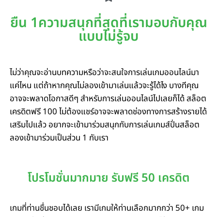
ยืน 1ความสนุกที่สุดที่เรามอบกับคุณ
แบบไม่รู้จบ
ไม่ว่าคุณจะอ่านบทความหรือว่าจะสนใจการเล่นเกมออนไลน์มา
แค่ไหน แต่ถ้าหากคุณไม่ลองเข้ามาเล่นแล้วจะรู้ได้ไง บางทีคุณ
อาจจะพลาดโอกาสดีๆ สำหรับการเล่นออนไลน์ไปเลยก็ได้ สล็อต
เครดิตฟรี 100 ไม่ต้องแชร์อาจจะพลาดช่องทางการสร้างรายได้
เสริมไปแล้ว อยากจะเข้ามาร่วมสนุกกับการเล่นเกมส์ปั่นสล็อต
ลองเข้ามาร่วมเป็นส่วน 1 กับเรา
โปรโมชั่นมากมาย รับฟรี 50 เครดิต
เกมที่ท่านชื่นชอบได้เลย เรามีเกมให้ท่านเลือกมากกว่า 50+ เกม