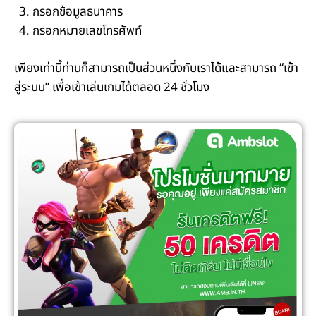
กรอกข้อมูลธนาคาร
กรอกหมายเลขโทรศัพท์
เพียงเท่านี้ท่านก็สามารถเป็นส่วนหนึ่งกับเราได้และสามารถ “เข้า
สู่ระบบ” เพื่อเข้าเล่นเกมได้ตลอด 24 ชั่วโมง