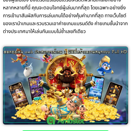
หลากหลายที่นี่ คุณจะตอบโจทย์ผู้เล่นมากที่สุด โดยเฉพาะอย่างยิ่ง
การเข้ามาสัมผัสกับการเล่นเกมได้อย่างคุ้มค่ามากที่สุด ทางเว็บไซต์
ของเรานำเกมและรวบรวมเอาค่ายเกมแบรนด์ดัง ค่ายเกมชั้นนำจาก
ต่างประเทศมาให้เล่นกันแบบไม่ซ้ำเลยทีเดียว