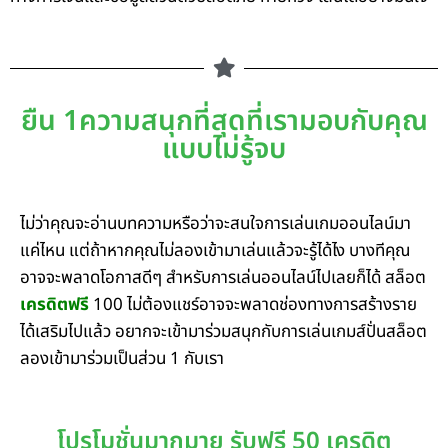
ยืน 1ความสนุกที่สุดที่เรามอบกับคุณ
แบบไม่รู้จบ
ไม่ว่าคุณจะอ่านบทความหรือว่าจะสนใจการเล่นเกมออนไลน์มา
แค่ไหน แต่ถ้าหากคุณไม่ลองเข้ามาเล่นแล้วจะรู้ได้ไง บางทีคุณ
อาจจะพลาดโอกาสดีๆ สำหรับการเล่นออนไลน์ไปเลยก็ได้ สล็อต
เครดิตฟรี
100 ไม่ต้องแชร์อาจจะพลาดช่องทางการสร้างราย
ได้เสริมไปแล้ว อยากจะเข้ามาร่วมสนุกกับการเล่นเกมส์ปั่นสล็อต
ลองเข้ามาร่วมเป็นส่วน 1 กับเรา
โปรโมชั่นมากมาย รับฟรี 50 เครดิต