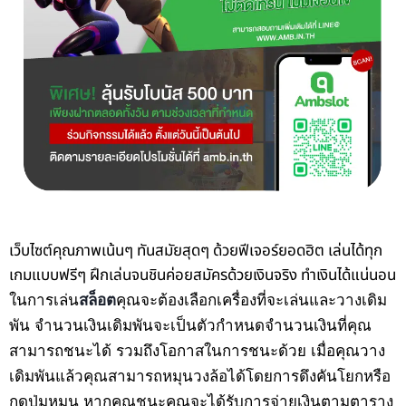
เว็บไซต์คุณภาพเน้นๆ ทันสมัยสุดๆ ด้วยฟีเจอร์ยอดฮิต เล่นได้ทุก
เกมแบบฟรีๆ ฝึกเล่นจนชินค่อยสมัครด้วยเงินจริง ทำเงินได้แน่นอน
ในการเล่น
สล็อต
คุณจะต้องเลือกเครื่องที่จะเล่นและวางเดิม
พัน จำนวนเงินเดิมพันจะเป็นตัวกำหนดจำนวนเงินที่คุณ
สามารถชนะได้ รวมถึงโอกาสในการชนะด้วย เมื่อคุณวาง
เดิมพันแล้วคุณสามารถหมุนวงล้อได้โดยการดึงคันโยกหรือ
กดปุ่มหมุน หากคุณชนะคุณจะได้รับการจ่ายเงินตามตาราง