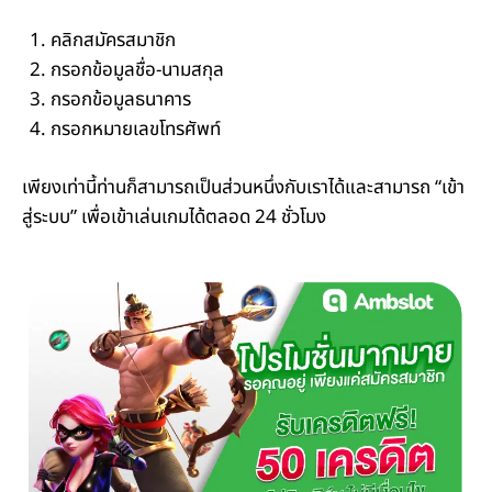
คลิกสมัครสมาชิก
กรอกข้อมูลชื่อ-นามสกุล
กรอกข้อมูลธนาคาร
กรอกหมายเลขโทรศัพท์
เพียงเท่านี้ท่านก็สามารถเป็นส่วนหนึ่งกับเราได้และสามารถ “เข้า
สู่ระบบ” เพื่อเข้าเล่นเกมได้ตลอด 24 ชั่วโมง