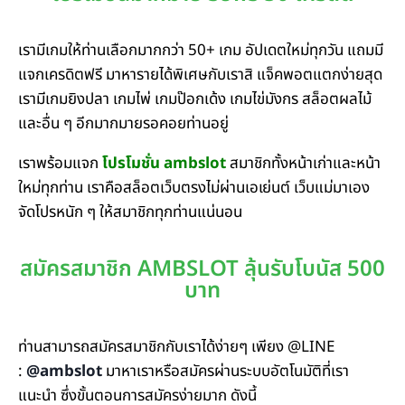
เรามีเกมให้ท่านเลือกมากกว่า 50+ เกม อัปเดตใหม่ทุกวัน แถมมี
แจกเครดิตฟรี มาหารายได้พิเศษกับเราสิ แจ็คพอตแตกง่ายสุด
เรามีเกมยิงปลา เกมไพ่ เกมป๊อกเด้ง เกมไข่มังกร สล็อตผลไม้
และอื่น ๆ อีกมากมายรอคอยท่านอยู่
เราพร้อมแจก
โปรโมชั่น ambslot
สมาชิกทั้งหน้าเก่าและหน้า
ใหม่ทุกท่าน เราคือสล็อตเว็บตรงไม่ผ่านเอเย่นต์ เว็บแม่มาเอง
จัดโปรหนัก ๆ ให้สมาชิกทุกท่านแน่นอน
สมัครสมาชิก AMBSLOT ลุ้นรับโบนัส 500
บาท
ท่านสามารถสมัครสมาชิกกับเราได้ง่ายๆ เพียง @LINE
:
@ambslot
มาหาเราหรือสมัครผ่านระบบอัตโนมัติที่เรา
แนะนำ ซึ่งขั้นตอนการสมัครง่ายมาก ดังนี้