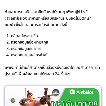
ท่านสามารถสมัครสมาชิกกับเราได้ง่ายๆ เพียง @LINE
:
@ambslot
มาหาเราหรือสมัครผ่านระบบอัตโนมัติที่เรา
แนะนำ ซึ่งขั้นตอนการสมัครง่ายมาก ดังนี้
คลิกสมัครสมาชิก
กรอกข้อมูลชื่อ-นามสกุล
กรอกข้อมูลธนาคาร
กรอกหมายเลขโทรศัพท์
เพียงเท่านี้ท่านก็สามารถเป็นส่วนหนึ่งกับเราได้และสามารถ “เข้า
สู่ระบบ” เพื่อเข้าเล่นเกมได้ตลอด 24 ชั่วโมง