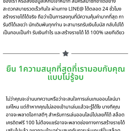
ของเรา หรือส่งข้อมูลให้กับเจ้าหน้าที่ สมัครสมาชิกข้าได้อย่าง
สะดวกสบายรวดเร็วทันใจ ผ่านทาง LINE@ ได้ตลอด 24 ชั่วโมง
สร้างรายได้ได้จริง ถือว่าเป็นการลงทุนที่มีความคุ้มค่ามากที่สุด กา
รันตีได้เลยว่า นักเดิมพันทุกท่าน จะสามารถรับเงินโบนัส กลับไปได้
เป็นกอบเป็นกำ รับเงินกำไร และสร้างรายได้ ได้ 100% เลยทีเดียว
ยืน 1ความสนุกที่สุดที่เรามอบกับคุณ
แบบไม่รู้จบ
ไม่ว่าคุณจะอ่านบทความหรือว่าจะสนใจการเล่นเกมออนไลน์มา
แค่ไหน แต่ถ้าหากคุณไม่ลองเข้ามาเล่นแล้วจะรู้ได้ไง บางทีคุณ
อาจจะพลาดโอกาสดีๆ สำหรับการเล่นออนไลน์ไปเลยก็ได้ สล็อต
เครดิตฟรี 100 ไม่ต้องแชร์อาจจะพลาดช่องทางการสร้างรายได้
เสริมไปแล้ว อยากจะเข้ามาร่วมสนุกกับการเล่นเกมส์ปั่นสล็อต