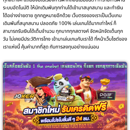
ระบบอัตโนมัติ ให้นักเดิมพันทุกท่านได้เข้ามาสนุกสนาน และทำเงิน
ได้อย่างง่ายดาย ถูกกฎหมายอีกด้วย เว็บตรงของเราเป็นเว็บเกม
เดิมพันที่สนุกสนาน ปลอดภัย 100% เล่นเกมได้มากเท่าไหร่ ก็
สามารถรับเงินได้เต็มจำนวน ทุกบาททุกสตางค์ จัดหนักจัดเต็มทุก
วัน ไม่เคยมีประวัติการโกง เข้ามาเล่นเกมกับเราได้ ที่หน้าเว็บไซต์ของ
เราแห่งนี้ คุ้มค่ามากที่สุด กับการลงทุนอย่างแน่นอน