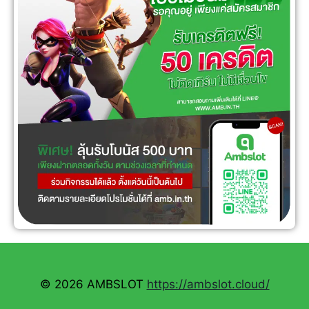
© 2026 AMBSLOT
https://ambslot.cloud/