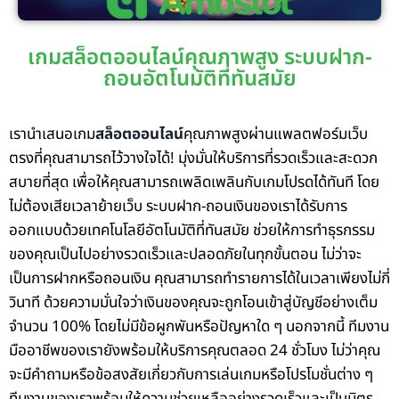
เกมสล็อตออนไลน์คุณภาพสูง ระบบฝาก-
ถอนอัตโนมัติที่ทันสมัย
เรานำเสนอเกม
สล็อตออนไลน์
คุณภาพสูงผ่านแพลตฟอร์มเว็บ
ตรงที่คุณสามารถไว้วางใจได้! มุ่งมั่นให้บริการที่รวดเร็วและสะดวก
สบายที่สุด เพื่อให้คุณสามารถเพลิดเพลินกับเกมโปรดได้ทันที โดย
ไม่ต้องเสียเวลาย้ายเว็บ ระบบฝาก-ถอนเงินของเราได้รับการ
ออกแบบด้วยเทคโนโลยีอัตโนมัติที่ทันสมัย ช่วยให้การทำธุรกรรม
ของคุณเป็นไปอย่างรวดเร็วและปลอดภัยในทุกขั้นตอน ไม่ว่าจะ
เป็นการฝากหรือถอนเงิน คุณสามารถทำรายการได้ในเวลาเพียงไม่กี่
วินาที ด้วยความมั่นใจว่าเงินของคุณจะถูกโอนเข้าสู่บัญชีอย่างเต็ม
จำนวน 100% โดยไม่มีข้อผูกพันหรือปัญหาใด ๆ นอกจากนี้ ทีมงาน
มืออาชีพของเรายังพร้อมให้บริการคุณตลอด 24 ชั่วโมง ไม่ว่าคุณ
จะมีคำถามหรือข้อสงสัยเกี่ยวกับการเล่นเกมหรือโปรโมชั่นต่าง ๆ