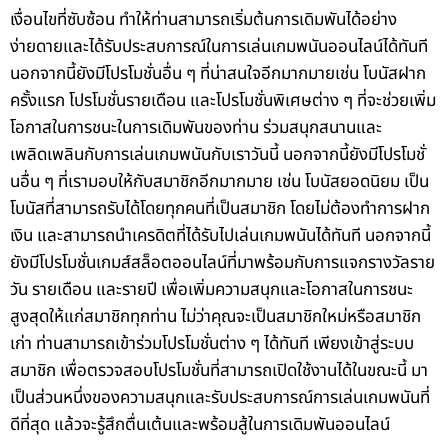
เงื่อนไขที่ซับซ้อน ทำให้ท่านสามารถเริ่มต้นการเดิมพันได้อย่าง
ง่ายดายและได้รับประสบการณ์ในการเล่นเกมพนันออนไลน์ได้ทันที
นอกจากนี้ยังมีโปรโมชั่นอื่น ๆ ที่น่าสนใจอีกมากมายเช่น โบนัสฝาก
ครั้งแรก โปรโมชั่นรายเดือน และโปรโมชั่นพิเศษต่าง ๆ ที่จะช่วยเพิ่ม
โอกาสในการชนะในการเดิมพันของท่าน ร่วมสนุกสนานและ
เพลิดเพลินกับการเล่นเกมพนันกับเราวันนี้ นอกจากนี้ยังมีโปรโมชั่
นอื่น ๆ ที่เรามอบให้กับสมาชิกอีกมากมาย เช่น โบนัสยอดนิยม เป็น
โบนัสที่สามารถรับได้โดยทุกคนที่เป็นสมาชิก โดยไม่ต้องทำการฝาก
เงิน และสามารถนำเครดิตที่ได้รับไปเล่นเกมพนันได้ทันที นอกจากนี้
ยังมีโปรโมชั่นเกมส์สล็อตออนไลน์ที่มาพร้อมกับการแจกรางวัลราย
วัน รายเดือน และรายปี เพื่อเพิ่มความสนุกและโอกาสในการชนะ
สูงสุดให้แก่สมาชิกทุกท่าน ไม่ว่าคุณจะเป็นสมาชิกใหม่หรือสมาชิก
เก่า ท่านสามารถเข้าร่วมโปรโมชั่นต่าง ๆ ได้ทันที เพียงเข้าสู่ระบบ
สมาชิก เพื่อตรวจสอบโปรโมชั่นที่สามารถเปิดใช้งานได้ในขณะนี้ มา
เป็นส่วนหนึ่งของความสนุกและรับประสบการณ์การเล่นเกมพนันที่
ดีที่สุด แล้วจะรู้สึกตื่นเต้นและพร้อมสู้ในการเดิมพันออนไลน์