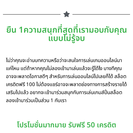
ยืน 1ความสนุกที่สุดที่เรามอบกับคุณ
แบบไม่รู้จบ
ไม่ว่าคุณจะอ่านบทความหรือว่าจะสนใจการเล่นเกมออนไลน์มา
แค่ไหน แต่ถ้าหากคุณไม่ลองเข้ามาเล่นแล้วจะรู้ได้ไง บางทีคุณ
อาจจะพลาดโอกาสดีๆ สำหรับการเล่นออนไลน์ไปเลยก็ได้ สล็อต
เครดิตฟรี 100 ไม่ต้องแชร์อาจจะพลาดช่องทางการสร้างรายได้
เสริมไปแล้ว อยากจะเข้ามาร่วมสนุกกับการเล่นเกมส์ปั่นสล็อต
ลองเข้ามาร่วมเป็นส่วน 1 กับเรา
โปรโมชั่นมากมาย รับฟรี 50 เครดิต