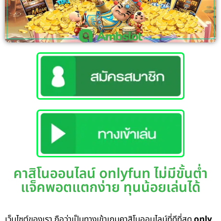
คาสิโนออนไลน์ onlyfun ไม่มีขั้นต่ำ
แจ็คพอตแตกง่าย ทุนน้อยเล่นได้
เว็บไซต์ของเรา ถือว่าเป็นทางเข้าเกมคาสิโนออนไลน์ที่ดีที่สุด
only