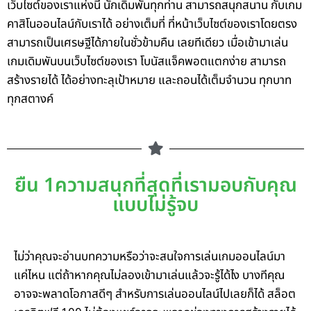
เว็บไซต์ของเราแห่งนี้ นักเดิมพันทุกท่าน สามารถสนุกสนาน กับเกม
คาสิโนออนไลน์กับเราได้ อย่างเต็มที่ ที่หน้าเว็บไซต์ของเราโดยตรง
สามารถเป็นเศรษฐีได้ภายในชั่วข้ามคืน เลยทีเดียว เมื่อเข้ามาเล่น
เกมเดิมพันบนเว็บไซต์ของเรา โบนัสแจ็คพอตแตกง่าย สามารถ
สร้างรายได้ ได้อย่างทะลุเป้าหมาย และถอนได้เต็มจำนวน ทุกบาท
ทุกสตางค์
ยืน 1ความสนุกที่สุดที่เรามอบกับคุณ
แบบไม่รู้จบ
ไม่ว่าคุณจะอ่านบทความหรือว่าจะสนใจการเล่นเกมออนไลน์มา
แค่ไหน แต่ถ้าหากคุณไม่ลองเข้ามาเล่นแล้วจะรู้ได้ไง บางทีคุณ
อาจจะพลาดโอกาสดีๆ สำหรับการเล่นออนไลน์ไปเลยก็ได้ สล็อต