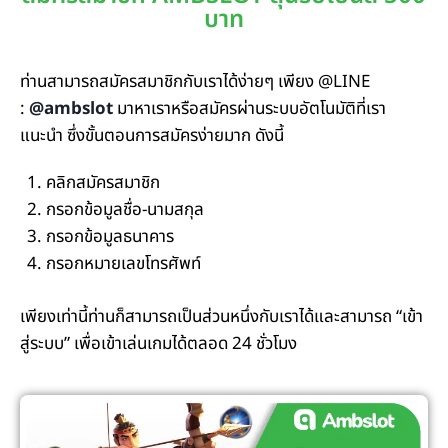
บาท
ท่านสามารถสมัครสมาชิกกับเราได้ง่ายๆ เพียง @LINE
:
@ambslot
มาหาเราหรือสมัครผ่านระบบอัตโนมัติที่เรา
แนะนำ ซึ่งขั้นตอนการสมัครง่ายมาก ดังนี้
คลิกสมัครสมาชิก
กรอกข้อมูลชื่อ-นามสกุล
กรอกข้อมูลธนาคาร
กรอกหมายเลขโทรศัพท์
เพียงเท่านี้ท่านก็สามารถเป็นส่วนหนึ่งกับเราได้และสามารถ “เข้า
สู่ระบบ” เพื่อเข้าเล่นเกมได้ตลอด 24 ชั่วโมง