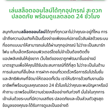
เล่นสล็อตออนไลน์ได้ทุกอุปกรณ์ สะดวก
ปลอดภัย พร้อมดูแลตลอด 24 ชั่วโมง
สนุกกับเกม
สล็อตออนไลน์
ได้ทุกที่ทุกเวลาไม่ว่าคุณจะอยู่ที่ไหน การ
เข้าถึงความบันเทิงก็เป็นเรื่องง่ายเพียงแค่ปลายนิ้วสัมผัสด้วยระบบ
ที่ออกแบบมาให้สามารถเล่นได้ผ่านทุกอุปกรณ์ ไม่ว่าจะเป็นสมาร์ท
โฟน แท็บเล็ตหรือคอมพิวเตอร์โดยไม่จำเป็นต้องติดตั้ง
แอปพลิเคชันให้ยุ่งยาก เว็บไซต์ของเราถูกพัฒนาขึ้นอย่างมี
มาตรฐานเพื่อให้คุณได้รับประสบการณ์ที่ดีที่สุด ไม่ว่าจะเป็นในด้าน
การเล่นเกมที่ลื่นไหล การฝาก-ถอนที่รวดเร็วหรือการรับโปรโมชั่น
และสิทธิพิเศษที่จัดมาให้ตลอดทั้งวัน เราให้บริการด้วยทีมงานมือ
อาชีพที่พร้อมดูแลคุณตลอด 24 ชั่วโมงไม่ว่าคุณจะพบปัญหาหรือมี
คำถาม เราพร้อมให้ความช่วยเหลืออย่างทันท่วงที มั่นใจในทุกการ
เข้าเล่นด้วยระบบที่มีความเสถียร ปลอดภัยและเป็นส่วนตัวสูงสุด
ข้อมูลของคุณจะได้รับการดูแลเป็นอย่างดี