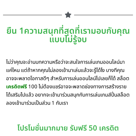
ยืน 1ความสนุกที่สุดที่เรามอบกับคุณ
แบบไม่รู้จบ
ไม่ว่าคุณจะอ่านบทความหรือว่าจะสนใจการเล่นเกมออนไลน์มา
แค่ไหน แต่ถ้าหากคุณไม่ลองเข้ามาเล่นแล้วจะรู้ได้ไง บางทีคุณ
อาจจะพลาดโอกาสดีๆ สำหรับการเล่นออนไลน์ไปเลยก็ได้ สล็อต
เครดิตฟรี
100 ไม่ต้องแชร์อาจจะพลาดช่องทางการสร้างราย
ได้เสริมไปแล้ว อยากจะเข้ามาร่วมสนุกกับการเล่นเกมส์ปั่นสล็อต
ลองเข้ามาร่วมเป็นส่วน 1 กับเรา
โปรโมชั่นมากมาย รับฟรี 50 เครดิต