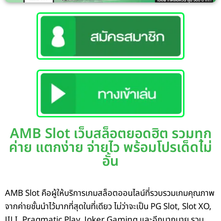
AMB Slot เว็บสล็อตยอดฮิต รวมทุก
ค่าย แตกง่าย จ่ายไว พร้อมโปรเด็ดไม่
อั้น
AMB Slot คือผู้ให้บริการเกมสล็อตออนไลน์ที่รวบรวมเกมคุณภาพ
จากค่ายชั้นนำไว้มากที่สุดในที่เดียว ไม่ว่าจะเป็น PG Slot, Slot XO,
JILI, Pragmatic Play, Joker Gaming และอีกมากมาย รวม