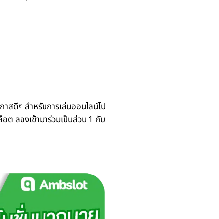
อกาสดีๆ สำหรับการเล่นออนไลน์ไป
็อต ลองเข้ามาร่วมเป็นส่วน 1 กับ