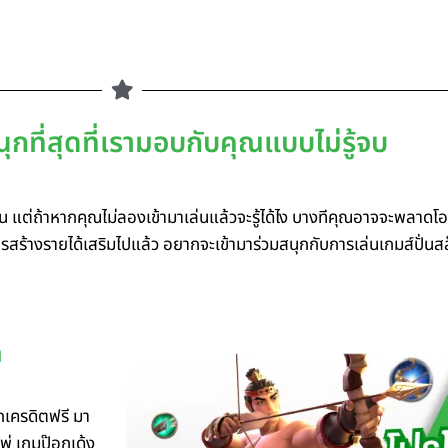
กที่สุดที่เรามอบกับคุณแบบไม่รู้จบ
 แต่ถ้าหากคุณไม่ลองเข้ามาเล่นแล้วจะรู้ได้ไง บางทีคุณอาจจะพลาดโ
้างรายได้เสริมไปแล้ว อยากจะเข้ามาร่วมสนุกกับการเล่นเกมส์ปั่นสล
ต
กเครดิตฟรี มา
พ่ เกมป๊อกเด้ง