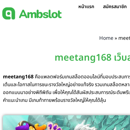
หน้าแรก
สมัครสมาชิก
Home
»
meet
meetang168 เว็บส
meetang168
คือแพลตฟอร์มเกมสล็อตออนไลน์ที่มอบประสบการณ
เต้นและโอกาสในการชนะรางวัลใหญ่อย่างแท้จริง รวมเกมสล็อตหลากห
ออกแบบมาอย่างพิถีพิถัน เพื่อให้คุณได้สัมผัสประสบการณ์ระดับพรีเมี
คำแนะนำเกม มีเกมท้าทายพร้อมรางวัลใหญ่ให้คุณได้ลุ้น