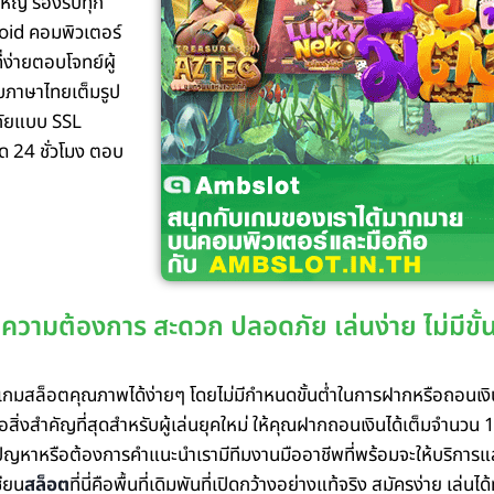
ใหญ่ รองรับทุก
droid คอมพิวเตอร์
่ง่ายตอบโจทย์ผู้
รับภาษาไทยเต็มรูป
ภัยแบบ SSL
 24 ชั่วโมง ตอบ
กความต้องการ สะดวก ปลอดภัย เล่นง่าย ไม่มีขั้น
เข้าถึงเกมสล็อตคุณภาพได้ง่ายๆ โดยไม่มีกำหนดขั้นต่ำในการฝากหรือถอนเง
สิ่งสำคัญที่สุดสำหรับผู้เล่นยุคใหม่ ให้คุณฝากถอนเงินได้เต็มจำนวน 100
ปัญหาหรือต้องการคำแนะนำเรามีทีมงานมืออาชีพที่พร้อมจะให้บริการแ
ซียน
สล็อต
ที่นี่คือพื้นที่เดิมพันที่เปิดกว้างอย่างแท้จริง สมัครง่าย เล่