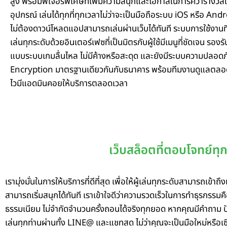
สูง พร้อมฟีเจอร์พิเศษที่เพิ่มความสนุกและโอกาสในการคว้ารางวัล
อุปกรณ์ เล่นได้ทุกที่ทุกเวลาไม่ว่าจะเป็นมือถือระบบ iOS หรือ An
ไม่ต้องดาวน์โหลดแอปสามารถเล่นผ่านเว็บได้ทันที ระบบการใช้งานที
เล่นทุกระดับด้วยอินเตอร์เฟซที่เป็นมิตรกับผู้ใช้มีเมนูที่ชัดเจน รอง
แบบระบบเกมลื่นไหล ไม่มีค้างหรือสะดุด และยังมีระบบความปลอด
Encryption มาตรฐานเดียวกันกับธนาคาร พร้อมทีมงานดูแลตลอด
ไวมีแอดมินคอยให้บริการตลอดเวลา
เว็บสล็อตที่ตอบโจทย์ทุ
เรามุ่งมั่นในการให้บริการที่ดีที่สุด เพื่อให้ผู้เล่นทุกระดับสามารถ
สามารถเริ่มสนุกได้ทันที เราเข้าใจดีว่าความรวดเร็วในการทำธุรกรรมคือ
ธรรมเนียม ไม่จำกัดจำนวนครั้งถอนได้จริงทุกยอด หากคุณมีคำถาม 
เล่นทุกท่านผ่านทั้ง LINE@ และแชทสด ไม่ว่าคุณจะเป็นมือใหม่หรือเ