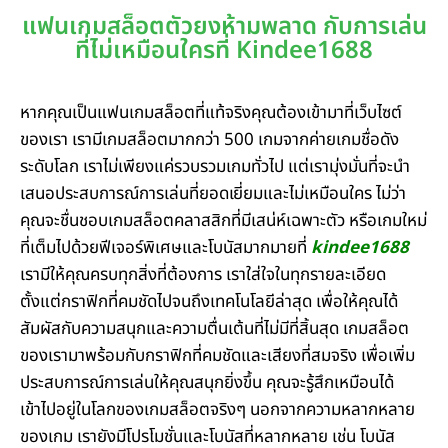
แฟนเกมสล็อตตัวยงห้ามพลาด กับการเล่น
ที่ไม่เหมือนใครที่ Kindee1688
หากคุณเป็นแฟนเกมสล็อตที่แท้จริงคุณต้องเข้ามาที่เว็บไซต์
ของเรา เรามีเกมสล็อตมากกว่า 500 เกมจากค่ายเกมชื่อดัง
ระดับโลก เราไม่เพียงแค่รวบรวมเกมทั่วไป แต่เรามุ่งมั่นที่จะนำ
เสนอประสบการณ์การเล่นที่ยอดเยี่ยมและไม่เหมือนใคร ไม่ว่า
คุณจะชื่นชอบเกมสล็อตคลาสสิกที่มีเสน่ห์เฉพาะตัว หรือเกมใหม่
ที่เต็มไปด้วยฟีเจอร์พิเศษและโบนัสมากมายที่
kindee1688
เรามีให้คุณครบทุกสิ่งที่ต้องการ เราใส่ใจในทุกรายละเอียด
ตั้งแต่กราฟิกที่คมชัดไปจนถึงเทคโนโลยีล่าสุด เพื่อให้คุณได้
สัมผัสกับความสนุกและความตื่นเต้นที่ไม่มีที่สิ้นสุด เกมสล็อต
ของเรามาพร้อมกับกราฟิกที่คมชัดและเสียงที่สมจริง เพื่อเพิ่ม
ประสบการณ์การเล่นให้คุณสนุกยิ่งขึ้น คุณจะรู้สึกเหมือนได้
เข้าไปอยู่ในโลกของเกมสล็อตจริงๆ นอกจากความหลากหลาย
ของเกม เรายังมีโปรโมชั่นและโบนัสที่หลากหลาย เช่น โบนัส