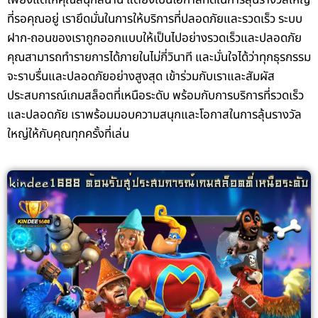
ที่รอคุณอยู่ เรายึดมั่นในการให้บริการที่ปลอดภัยและรวดเร็ว ระบบ
ฝาก-ถอนของเราถูกออกแบบให้เป็นไปอย่างรวดเร็วและปลอดภัย
คุณสามารถทำรายการได้ภายในไม่กี่วินาที และมั่นใจได้ว่าทุกธุรกรรม
จะราบรื่นและปลอดภัยอย่างสูงสุด เข้าร่วมกับเราและสัมผัส
ประสบการณ์เกมสล็อตที่เหนือระดับ พร้อมกับการบริการที่รวดเร็ว
และปลอดภัย เราพร้อมมอบความสนุกและโอกาสในการลุ้นรางวัล
ใหญ่ให้กับคุณทุกครั้งที่เล่น