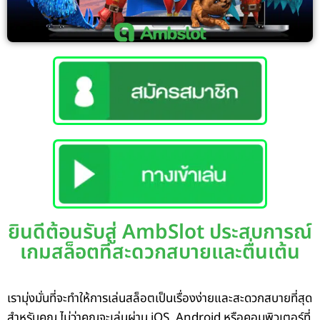
ยินดีต้อนรับสู่ AmbSlot ประสบการณ์
เกมสล็อตที่สะดวกสบายและตื่นเต้น
เรามุ่งมั่นที่จะทำให้การเล่นสล็อตเป็นเรื่องง่ายและสะดวกสบายที่สุด
สำหรับคุณ ไม่ว่าคุณจะเล่นผ่าน iOS, Android หรือคอมพิวเตอร์ที่