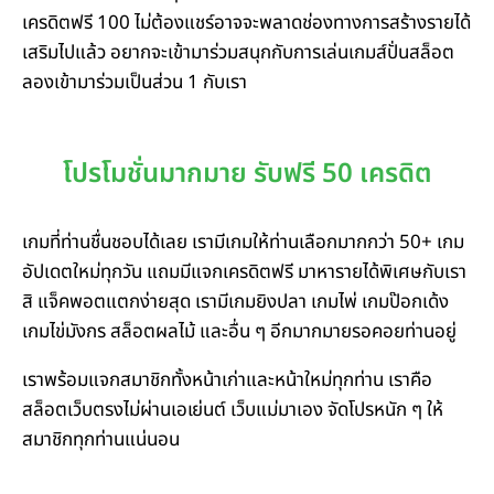
เครดิตฟรี 100 ไม่ต้องแชร์อาจจะพลาดช่องทางการสร้างรายได้
เสริมไปแล้ว อยากจะเข้ามาร่วมสนุกกับการเล่นเกมส์ปั่นสล็อต
ลองเข้ามาร่วมเป็นส่วน 1 กับเรา
โปรโมชั่นมากมาย รับฟรี 50 เครดิต
เกมที่ท่านชื่นชอบได้เลย เรามีเกมให้ท่านเลือกมากกว่า 50+ เกม
อัปเดตใหม่ทุกวัน แถมมีแจกเครดิตฟรี มาหารายได้พิเศษกับเรา
สิ แจ็คพอตแตกง่ายสุด เรามีเกมยิงปลา เกมไพ่ เกมป๊อกเด้ง
เกมไข่มังกร สล็อตผลไม้ และอื่น ๆ อีกมากมายรอคอยท่านอยู่
เราพร้อมแจกสมาชิกทั้งหน้าเก่าและหน้าใหม่ทุกท่าน เราคือ
สล็อตเว็บตรงไม่ผ่านเอเย่นต์ เว็บแม่มาเอง จัดโปรหนัก ๆ ให้
สมาชิกทุกท่านแน่นอน