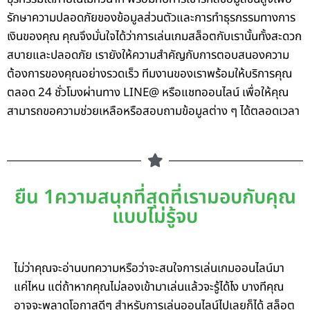
รักษาความปลอดภัยของข้อมูลส่วนตัวและการทำธุรกรรมทางการ
เงินของคุณ คุณจึงมั่นใจได้ว่าการเล่นเกมสล็อตกับเรานั้นทั้งสะดวก
สบายและปลอดภัย เรายังให้ความสำคัญกับการตอบสนองความ
ต้องการของคุณอย่างรวดเร็ว ทีมงานของเราพร้อมให้บริการคุณ
ตลอด 24 ชั่วโมงผ่านทาง LINE@ หรือแชทออนไลน์ เพื่อให้คุณ
สามารถขอความช่วยเหลือหรือสอบถามข้อมูลต่าง ๆ ได้ตลอดเวลา
ยืน 1ความสนุกที่สุดที่เรามอบกับคุณ
แบบไม่รู้จบ
ไม่ว่าคุณจะอ่านบทความหรือว่าจะสนใจการเล่นเกมออนไลน์มา
แค่ไหน แต่ถ้าหากคุณไม่ลองเข้ามาเล่นแล้วจะรู้ได้ไง บางทีคุณ
อาจจะพลาดโอกาสดีๆ สำหรับการเล่นออนไลน์ไปเลยก็ได้ สล็อต