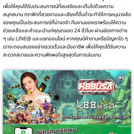
เพื่อให้คุณได้รับประสบการณ์ที่สมจริงและเต็มไปด้วยความ
สนุกสนาน กราฟิกที่สวยงามและเสียงที่ดื่มด่ำจะทำให้การหมุนวงล้อ
ของคุณเป็นประสบการณ์ที่น่าจดจำ ทีมงานของเราพร้อมให้ความ
ช่วยเหลือและคำแนะนำแก่คุณตลอด 24 ชั่วโมง ผ่านช่องทางต่าง
ๆ เช่น LINE@ และแชทออนไลน์ หากคุณมีคำถามหรือปัญหาใด ๆ
เราจะตอบสนองอย่างรวดเร็วและมืออาชีพ เพื่อให้คุณได้รับความ
สะดวกสบายและความพึงพอใจสูงสุดในการเล่นเกม