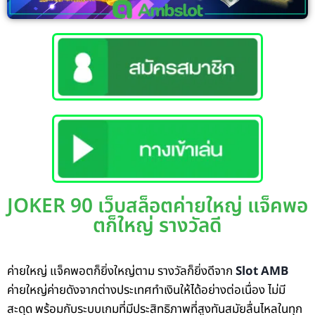
JOKER 90 เว็บสล็อตค่ายใหญ่ แจ็คพอ
ตก็ใหญ่ รางวัลดี
ค่ายใหญ่ แจ็คพอตก็ยิ่งใหญ่ตาม รางวัลก็ยิ่งดีจาก
Slot AMB
ค่ายใหญ่ค่ายดังจากต่างประเทศทำเงินให้ได้อย่างต่อเนื่อง ไม่มี
สะดุด พร้อมกับระบบเกมที่มีประสิทธิภาพที่สูงทันสมัยลื่นไหลในทุก