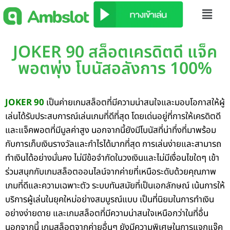
JOKER 90 สล็อตเครดิตดี แจ็ค
พอตพุ่ง โบนัสอลังการ 100%
JOKER 90
เป็นค่ายเกมสล็อตที่มีความน่าสนใจและมอบโอกาสให้ผู้
เล่นได้รับประสบการณ์เล่นเกมที่ดีที่สุด โดยเด่นอยู่ที่การให้เครดิตดี
และแจ็คพอตที่มีมูลค่าสูง นอกจากนี้ยังมีโบนัสที่น่าทึ่งที่มาพร้อม
กับการเก็บเงินรางวัลและกำไรได้มากที่สุด การเล่นง่ายและสามารถ
ทำเงินได้อย่างมั่นคง ไม่มีข้อจำกัดในวงเงินและไม่มีเงื่อนไขใดๆ เข้า
ร่วมสนุกกับเกมสล็อตออนไลน์จากค่ายที่เหนือระดับด้วยคุณภาพ
เกมที่ดีและความเฉพาะตัว ระบบทันสมัยที่เป็นเอกลักษณ์ เน้นการให้
บริการผู้เล่นในยุคใหม่อย่างสมบูรณ์แบบ เป็นที่นิยมในการทำเงิน
อย่างง่ายดาย และเกมสล็อตที่มีความน่าสนใจเหนือกว่าในที่อื่น
นอกจากนี้ เกมสล็อตจากค่ายอื่นๆ ยังมีความพิเศษในการแจกแจ๊ค