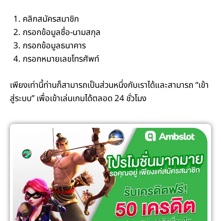
คลิกสมัครสมาชิก
กรอกข้อมูลชื่อ-นามสกุล
กรอกข้อมูลธนาคาร
กรอกหมายเลขโทรศัพท์
เพียงเท่านี้ท่านก็สามารถเป็นส่วนหนึ่งกับเราได้และสามารถ “เข้า
สู่ระบบ” เพื่อเข้าเล่นเกมได้ตลอด 24 ชั่วโมง