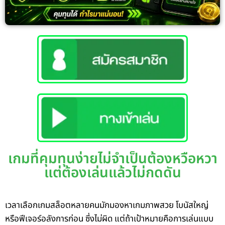
เกมที่คุมทุนง่ายไม่จำเป็นต้องหวือหวา
แต่ต้องเล่นแล้วไม่กดดัน
เวลาเลือกเกมสล็อตหลายคนมักมองหาเกมภาพสวย โบนัสใหญ่
หรือฟีเจอร์อลังการก่อน ซึ่งไม่ผิด แต่ถ้าเป้าหมายคือการเล่นแบบ