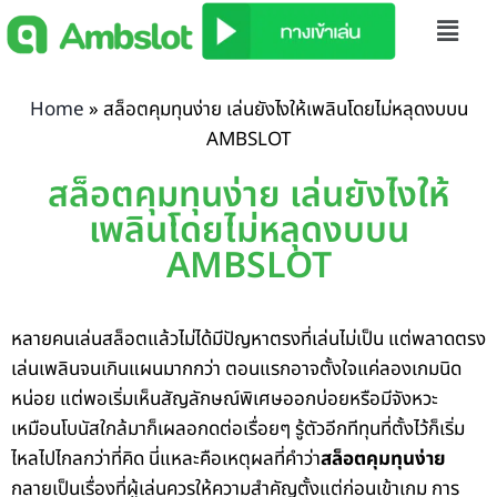
Home
»
สล็อตคุมทุนง่าย เล่นยังไงให้เพลินโดยไม่หลุดงบบน
AMBSLOT
สล็อตคุมทุนง่าย เล่นยังไงให้
เพลินโดยไม่หลุดงบบน
AMBSLOT
หลายคนเล่นสล็อตแล้วไม่ได้มีปัญหาตรงที่เล่นไม่เป็น แต่พลาดตรง
เล่นเพลินจนเกินแผนมากกว่า ตอนแรกอาจตั้งใจแค่ลองเกมนิด
หน่อย แต่พอเริ่มเห็นสัญลักษณ์พิเศษออกบ่อยหรือมีจังหวะ
เหมือนโบนัสใกล้มาก็เผลอกดต่อเรื่อยๆ รู้ตัวอีกทีทุนที่ตั้งไว้ก็เริ่ม
ไหลไปไกลกว่าที่คิด นี่แหละคือเหตุผลที่คำว่า
สล็อตคุมทุนง่าย
กลายเป็นเรื่องที่ผู้เล่นควรให้ความสำคัญตั้งแต่ก่อนเข้าเกม การ