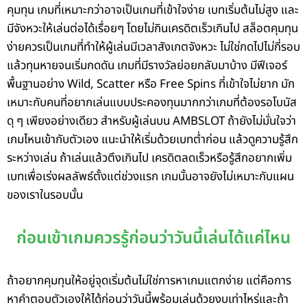
คุมทุน เกมที่เหมาะกว่าอาจเป็นเกมที่เข้าใจง่าย เบทเริ่มต้นไม่สูง และ
มีจังหวะให้เล่นต่อได้เรื่อยๆ โดยไม่กินเครดิตเร็วเกินไป สล็อตคุมทุน
ง่ายควรเป็นเกมที่ทำให้ผู้เล่นมีเวลาสังเกตจังหวะ ไม่ใช่กดไปไม่กี่รอบ
แล้วทุนหายจนเริ่มกดดัน เกมที่มีรางวัลย่อยกลับมาบ้าง มีฟีเจอร์
พื้นฐานอย่าง Wild, Scatter หรือ Free Spins ที่เข้าใจไม่ยาก มัก
เหมาะกับคนที่อยากเล่นแบบประคองทุนมากกว่าเกมที่ต้องรอโบนัส
ดุ ๆ เพียงอย่างเดียว สำหรับผู้เล่นบน AMBSLOT ถ้ายังไม่มั่นใจว่า
เกมไหนเข้ากับตัวเอง แนะนำให้เริ่มด้วยเบทต่ำก่อน แล้วดูความรู้สึก
ระหว่างเล่น ถ้าเล่นแล้วตึงเกินไป เครดิตลดเร็วหรือรู้สึกอยากเพิ่ม
เบทเพื่อเร่งผลลัพธ์ตั้งแต่ช่วงแรก เกมนั้นอาจยังไม่เหมาะกับแผน
ของเราในรอบนั้น
ก่อนเข้าเกมควรรู้ก่อนว่าวันนี้เล่นได้แค่ไหน
ถ้าอยากคุมทุนให้อยู่จุดเริ่มต้นไม่ใช่การหาเกมแตกง่าย แต่คือการ
หาคำตอบตัวเองให้ได้ก่อนว่าวันนี้พร้อมเล่นด้วยงบเท่าไหร่และถ้า