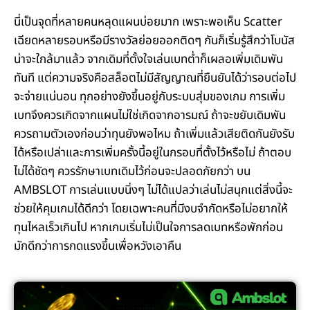
นี่เป็นจุดที่หลายคนหลุดแผนบ่อยมาก เพราะพอเห็น Scatter
เฉียดหลายรอบหรือมีรางวัลย่อยออกติดๆ กันก็เริ่มรู้สึกว่าโบนัส
น่าจะใกล้มาแล้ว จากเดิมที่ตั้งใจเล่นเบทต่ำก็เผลอเพิ่มเดิมพัน
ทันที แต่ความจริงคือสล็อตไม่มีสัญญาณที่ยืนยันได้ว่ารอบต่อไป
จะจ่ายแน่นอน ทุกอย่างยังขึ้นอยู่กับระบบสุ่มของเกม การเพิ่ม
เบทจึงควรเกิดจากแผนไม่ใช่เกิดจากอารมณ์ ถ้าจะขยับเดิมพัน
ควรถามตัวเองก่อนว่าทุนยังพอไหม ถ้าเพิ่มแล้วเสียติดกันยังรับ
ได้หรือเปล่าและการเพิ่มครั้งนี้อยู่ในกรอบที่ตั้งไว้หรือไม่ ถ้าตอบ
ไม่ได้ชัดๆ ควรรักษาเบทเดิมไว้ก่อนจะปลอดภัยกว่า บน
AMBSLOT การเล่นแบบนิ่งๆ ไม่ได้แปลว่าเล่นไม่สนุกแต่สิ่งนี้จะ
ช่วยให้คุมเกมได้ดีกว่า โดยเฉพาะคนที่มีงบจำกัดหรือไม่อยากให้
ทุนไหลเร็วเกินไป หากเกมเริ่มไม่เป็นใจการลดเบทหรือพักก่อน
มักดีกว่าการกดแรงขึ้นเพื่อหวังเอาคืน