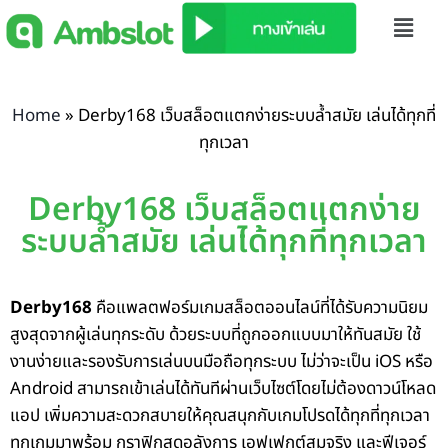
Home
»
Derby168 เว็บสล็อตแตกง่ายระบบล้ำสมัย เล่นได้ทุกที่
ทุกเวลา
Derby168 เว็บสล็อตแตกง่าย
ระบบล้ำสมัย เล่นได้ทุกที่ทุกเวลา
Derby168
คือแพลตฟอร์มเกมสล็อตออนไลน์ที่ได้รับความนิยม
สูงสุดจากผู้เล่นทุกระดับ ด้วยระบบที่ถูกออกแบบมาให้ทันสมัย ใช้
งานง่ายและรองรับการเล่นบนมือถือทุกระบบ ไม่ว่าจะเป็น iOS หรือ
Android สามารถเข้าเล่นได้ทันทีผ่านเว็บไซต์โดยไม่ต้องดาวน์โหลด
แอป เพิ่มความสะดวกสบายให้คุณสนุกกับเกมโปรดได้ทุกที่ทุกเวลา
ทุกเกมมาพร้อม กราฟิกสุดอลังการ เอฟเฟกต์สมจริง และฟีเจอร์