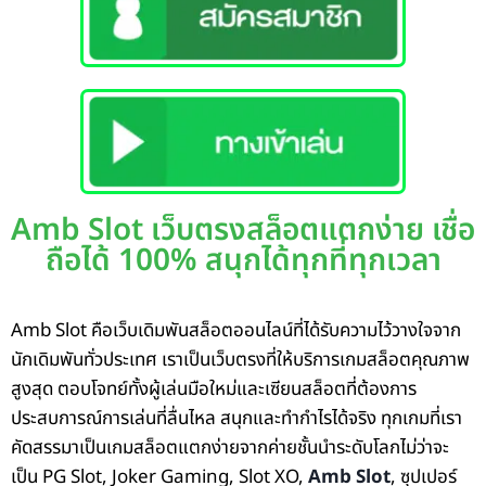
Amb Slot เว็บตรงสล็อตแตกง่าย เชื่อ
ถือได้ 100% สนุกได้ทุกที่ทุกเวลา
Amb Slot คือเว็บเดิมพันสล็อตออนไลน์ที่ได้รับความไว้วางใจจาก
นักเดิมพันทั่วประเทศ เราเป็นเว็บตรงที่ให้บริการเกมสล็อตคุณภาพ
สูงสุด ตอบโจทย์ทั้งผู้เล่นมือใหม่และเซียนสล็อตที่ต้องการ
ประสบการณ์การเล่นที่ลื่นไหล สนุกและทำกำไรได้จริง ทุกเกมที่เรา
คัดสรรมาเป็นเกมสล็อตแตกง่ายจากค่ายชั้นนำระดับโลกไม่ว่าจะ
เป็น PG Slot, Joker Gaming, Slot XO,
Amb Slot
, ซุปเปอร์