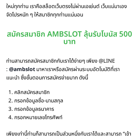
ใหม่ทุกท่าน เราคือสล็อตเว็บตรงไม่ผ่านเอเย่นต์ เว็บแม่มาเอง
จัดโปรหนัก ๆ ให้สมาชิกทุกท่านแน่นอน
สมัครสมาชิก AMBSLOT ลุ้นรับโบนัส 500
บาท
ท่านสามารถสมัครสมาชิกกับเราได้ง่ายๆ เพียง @LINE
:
@ambslot
มาหาเราหรือสมัครผ่านระบบอัตโนมัติที่เรา
แนะนำ ซึ่งขั้นตอนการสมัครง่ายมาก ดังนี้
คลิกสมัครสมาชิก
กรอกข้อมูลชื่อ-นามสกุล
กรอกข้อมูลธนาคาร
กรอกหมายเลขโทรศัพท์
เพียงเท่านี้ท่านก็สามารถเป็นส่วนหนึ่งกับเราได้และสามารถ “เข้า