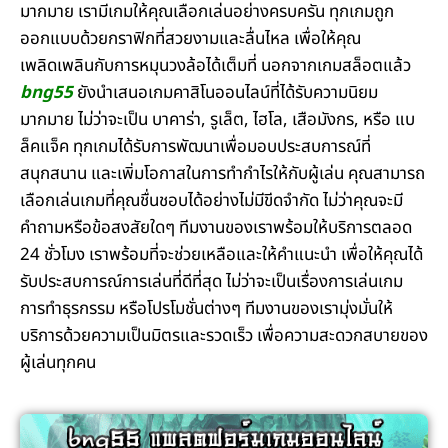
มากมาย เรามีเกมให้คุณเลือกเล่นอย่างครบครัน ทุกเกมถูก
ออกแบบด้วยกราฟิกที่สวยงามและลื่นไหล เพื่อให้คุณ
เพลิดเพลินกับการหมุนวงล้อได้เต็มที่ นอกจากเกมสล็อตแล้ว
bng55
ยังนำเสนอเกมคาสิโนออนไลน์ที่ได้รับความนิยม
มากมาย ไม่ว่าจะเป็น บาคาร่า, รูเล็ต, ไฮโล, เสือมังกร, หรือ แบ
ล็คแจ็ค ทุกเกมได้รับการพัฒนาเพื่อมอบประสบการณ์ที่
สนุกสนาน และเพิ่มโอกาสในการทำกำไรให้กับผู้เล่น คุณสามารถ
เลือกเล่นเกมที่คุณชื่นชอบได้อย่างไม่มีขีดจำกัด ไม่ว่าคุณจะมี
คำถามหรือข้อสงสัยใดๆ ทีมงานของเราพร้อมให้บริการตลอด
24 ชั่วโมง เราพร้อมที่จะช่วยเหลือและให้คำแนะนำ เพื่อให้คุณได้
รับประสบการณ์การเล่นที่ดีที่สุด ไม่ว่าจะเป็นเรื่องการเล่นเกม
การทำธุรกรรม หรือโปรโมชั่นต่างๆ ทีมงานของเรามุ่งมั่นให้
บริการด้วยความเป็นมิตรและรวดเร็ว เพื่อความสะดวกสบายของ
ผู้เล่นทุกคน