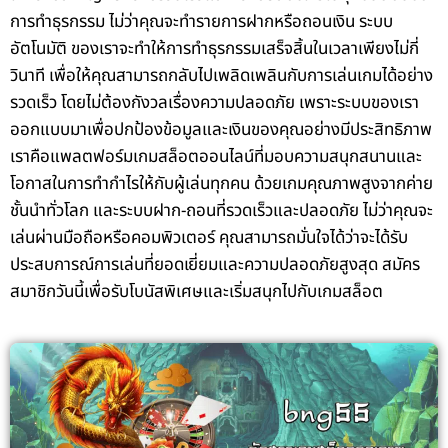
การทำธุรกรรม ไม่ว่าคุณจะทำรายการฝากหรือถอนเงิน ระบบ
อัตโนมัติ ของเราจะทำให้การทำธุรกรรมเสร็จสิ้นในเวลาเพียงไม่กี่
วินาที เพื่อให้คุณสามารถกลับไปเพลิดเพลินกับการเล่นเกมได้อย่าง
รวดเร็ว โดยไม่ต้องกังวลเรื่องความปลอดภัย เพราะระบบของเรา
ออกแบบมาเพื่อปกป้องข้อมูลและเงินของคุณอย่างมีประสิทธิภาพ
เราคือแพลตฟอร์มเกมสล็อตออนไลน์ที่มอบความสนุกสนานและ
โอกาสในการทำกำไรให้กับผู้เล่นทุกคน ด้วยเกมคุณภาพสูงจากค่าย
ชั้นนำทั่วโลก และระบบฝาก-ถอนที่รวดเร็วและปลอดภัย ไม่ว่าคุณจะ
เล่นผ่านมือถือหรือคอมพิวเตอร์ คุณสามารถมั่นใจได้ว่าจะได้รับ
ประสบการณ์การเล่นที่ยอดเยี่ยมและความปลอดภัยสูงสุด สมัคร
สมาชิกวันนี้เพื่อรับโบนัสพิเศษและเริ่มสนุกไปกับเกมสล็อต