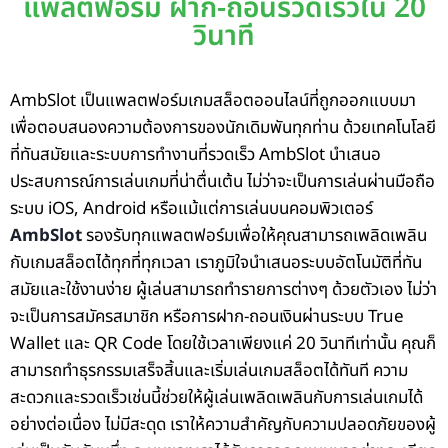
แพลตฟอร์ม ฝาก-ถอนรวดเร็วใน 20
วินาที
AmbSlot เป็นแพลตฟอร์มเกมสล็อตออนไลน์ที่ถูกออกแบบมา
เพื่อตอบสนองความต้องการของนักเดิมพันทุกท่าน ด้วยเทคโนโลยี
ที่ทันสมัยและระบบการทำงานที่รวดเร็ว AmbSlot นำเสนอ
ประสบการณ์การเล่นเกมที่น่าตื่นเต้น ไม่ว่าจะเป็นการเล่นผ่านมือถือ
ระบบ iOS, Android หรือแม้แต่การเล่นบนคอมพิวเตอร์
AmbSlot
รองรับทุกแพลตฟอร์มเพื่อให้คุณสามารถเพลิดเพลิน
กับเกมสล็อตได้ทุกที่ทุกเวลา เราภูมิใจนำเสนอระบบอัตโนมัติที่ทัน
สมัยและใช้งานง่าย ผู้เล่นสามารถทำรายการต่างๆ ด้วยตัวเอง ไม่ว่า
จะเป็นการสมัครสมาชิก หรือการฝาก-ถอนเงินผ่านระบบ True
Wallet และ QR Code โดยใช้เวลาเพียงแค่ 20 วินาทีเท่านั้น คุณก็
สามารถทำธุรกรรมเสร็จสิ้นและเริ่มเล่นเกมสล็อตได้ทันที ความ
สะดวกและรวดเร็วเช่นนี้ช่วยให้ผู้เล่นเพลิดเพลินกับการเล่นเกมได้
อย่างต่อเนื่อง ไม่มีสะดุด เราให้ความสำคัญกับความปลอดภัยของผู้