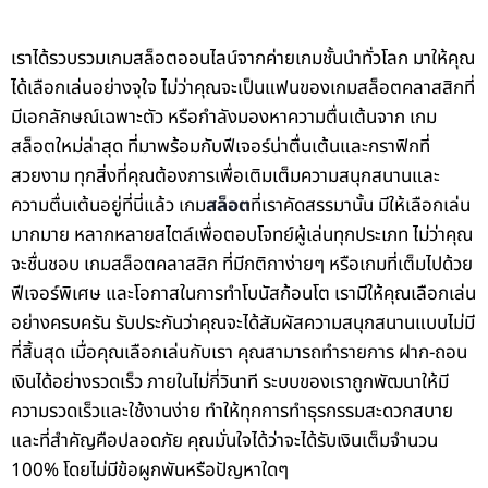
เราได้รวบรวมเกมสล็อตออนไลน์จากค่ายเกมชั้นนำทั่วโลก มาให้คุณ
ได้เลือกเล่นอย่างจุใจ ไม่ว่าคุณจะเป็นแฟนของเกมสล็อตคลาสสิกที่
มีเอกลักษณ์เฉพาะตัว หรือกำลังมองหาความตื่นเต้นจาก เกม
สล็อตใหม่ล่าสุด ที่มาพร้อมกับฟีเจอร์น่าตื่นเต้นและกราฟิกที่
สวยงาม ทุกสิ่งที่คุณต้องการเพื่อเติมเต็มความสนุกสนานและ
ความตื่นเต้นอยู่ที่นี่แล้ว เกม
สล็อต
ที่เราคัดสรรมานั้น มีให้เลือกเล่น
มากมาย หลากหลายสไตล์เพื่อตอบโจทย์ผู้เล่นทุกประเภท ไม่ว่าคุณ
จะชื่นชอบ เกมสล็อตคลาสสิก ที่มีกติกาง่ายๆ หรือเกมที่เต็มไปด้วย
ฟีเจอร์พิเศษ และโอกาสในการทำโบนัสก้อนโต เรามีให้คุณเลือกเล่น
อย่างครบครัน รับประกันว่าคุณจะได้สัมผัสความสนุกสนานแบบไม่มี
ที่สิ้นสุด เมื่อคุณเลือกเล่นกับเรา คุณสามารถทำรายการ ฝาก-ถอน
เงินได้อย่างรวดเร็ว ภายในไม่กี่วินาที ระบบของเราถูกพัฒนาให้มี
ความรวดเร็วและใช้งานง่าย ทำให้ทุกการทำธุรกรรมสะดวกสบาย
และที่สำคัญคือปลอดภัย คุณมั่นใจได้ว่าจะได้รับเงินเต็มจำนวน
100% โดยไม่มีข้อผูกพันหรือปัญหาใดๆ