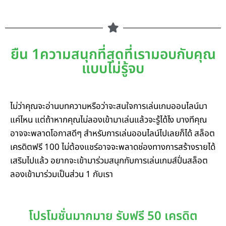
ยืน 1ความสนุกที่สุดที่เรามอบกับคุณ
แบบไม่รู้จบ
ไม่ว่าคุณจะอ่านบทความหรือว่าจะสนใจการเล่นเกมออนไลน์มา
แค่ไหน แต่ถ้าหากคุณไม่ลองเข้ามาเล่นแล้วจะรู้ได้ไง บางทีคุณ
อาจจะพลาดโอกาสดีๆ สำหรับการเล่นออนไลน์ไปเลยก็ได้ สล็อต
เครดิตฟรี 100 ไม่ต้องแชร์อาจจะพลาดช่องทางการสร้างรายได้
เสริมไปแล้ว อยากจะเข้ามาร่วมสนุกกับการเล่นเกมส์ปั่นสล็อต
ลองเข้ามาร่วมเป็นส่วน 1 กับเรา
โปรโมชั่นมากมาย รับฟรี 50 เครดิต