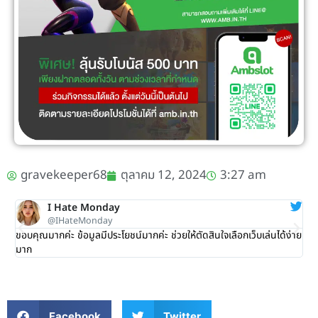
gravekeeper68
ตุลาคม 12, 2024
3:27 am
I Hate Monday
@IHateMonday
ขอบคุณมากค่ะ ข้อมูลมีประโยชน์มากค่ะ ช่วยให้ตัดสินใจเลือกเว็บเล่นได้ง่าย
เว็
มาก
ใหม
Facebook
Twitter