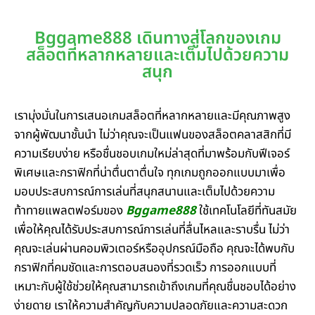
Bggame888 เดินทางสู่โลกของเกม
สล็อตที่หลากหลายและเต็มไปด้วยความ
สนุก
เรามุ่งมั่นในการเสนอเกมสล็อตที่หลากหลายและมีคุณภาพสูง
จากผู้พัฒนาชั้นนำ ไม่ว่าคุณจะเป็นแฟนของสล็อตคลาสสิกที่มี
ความเรียบง่าย หรือชื่นชอบเกมใหม่ล่าสุดที่มาพร้อมกับฟีเจอร์
พิเศษและกราฟิกที่น่าตื่นตาตื่นใจ ทุกเกมถูกออกแบบมาเพื่อ
มอบประสบการณ์การเล่นที่สนุกสนานและเต็มไปด้วยความ
ท้าทายแพลตฟอร์มของ
Bggame888
ใช้เทคโนโลยีที่ทันสมัย
เพื่อให้คุณได้รับประสบการณ์การเล่นที่ลื่นไหลและราบรื่น ไม่ว่า
คุณจะเล่นผ่านคอมพิวเตอร์หรืออุปกรณ์มือถือ คุณจะได้พบกับ
กราฟิกที่คมชัดและการตอบสนองที่รวดเร็ว การออกแบบที่
เหมาะกับผู้ใช้ช่วยให้คุณสามารถเข้าถึงเกมที่คุณชื่นชอบได้อย่าง
ง่ายดาย เราให้ความสำคัญกับความปลอดภัยและความสะดวก