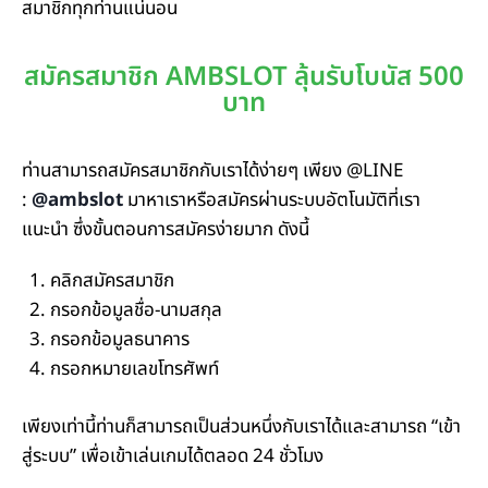
สมาชิกทุกท่านแน่นอน
สมัครสมาชิก AMBSLOT ลุ้นรับโบนัส 500
บาท
ท่านสามารถสมัครสมาชิกกับเราได้ง่ายๆ เพียง @LINE
:
@ambslot
มาหาเราหรือสมัครผ่านระบบอัตโนมัติที่เรา
แนะนำ ซึ่งขั้นตอนการสมัครง่ายมาก ดังนี้
คลิกสมัครสมาชิก
กรอกข้อมูลชื่อ-นามสกุล
กรอกข้อมูลธนาคาร
กรอกหมายเลขโทรศัพท์
เพียงเท่านี้ท่านก็สามารถเป็นส่วนหนึ่งกับเราได้และสามารถ “เข้า
สู่ระบบ” เพื่อเข้าเล่นเกมได้ตลอด 24 ชั่วโมง