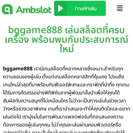
bggame888 เล่นสล็อตที่ครบ
เครื่อง พร้อมพบกับประสบการณ์
ใหม่
bggame888
เรามีเกมสล็อตที่หลากหลายซึ่งเหมาะสำหรับทุก
ความชอบของผู้เล่น ตั้งแต่เกมสล็อตคลาสสิกที่คุ้นเคย ไปจนถึง
เกมใหม่ล่าสุดที่มาพร้อมกับฟีเจอร์พิเศษและกราฟิกที่น่าทึ่ง ทุกเกม
ได้รับการคัดสรรอย่างพิถีพิถันจากผู้พัฒนาชั้นนำเพื่อให้คุณได้
สัมผัสกับความสนุกที่ไม่เหมือนใคร ไม่ว่าจะเป็นการเล่นในช่วงเวลา
ว่างหรือช่วงเวลาพิเศษ เกมที่เรานำเสนอจะทำให้คุณติดใจและอยาก
เล่นต่อไป เรามุ่งมั่นในการพัฒนาแพลตฟอร์มที่ตอบสนองความ
ต้องการของผู้เล่นทุกคน ไม่ว่าคุณจะเล่นผ่านคอมพิวเตอร์หรือ
อุปกรณ์มือถือ ความลื่นไหลในการเล่นและกราฟิกที่คมชัดจะทำให้