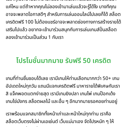
แค่ไหน แต่ถ้าหากคุณไม่ลองเข้ามาเล่นแล้วจะรู้ได้ไง บางทีคุณ
อาจจะพลาดโอกาสดีๆ สำหรับการเล่นออนไลน์ไปเลยก็ได้ สล็อต
เครดิตฟรี 100 ไม่ต้องแชร์อาจจะพลาดช่องทางการสร้างรายได้
เสริมไปแล้ว อยากจะเข้ามาร่วมสนุกกับการเล่นเกมส์ปั่นสล็อต
ลองเข้ามาร่วมเป็นส่วน 1 กับเรา
โปรโมชั่นมากมาย รับฟรี 50 เครดิต
เกมที่ท่านชื่นชอบได้เลย เรามีเกมให้ท่านเลือกมากกว่า 50+ เกม
อัปเดตใหม่ทุกวัน แถมมีแจกเครดิตฟรี มาหารายได้พิเศษกับเรา
สิ แจ็คพอตแตกง่ายสุด เรามีเกมยิงปลา เกมไพ่ เกมป๊อกเด้ง
เกมไข่มังกร สล็อตผลไม้ และอื่น ๆ อีกมากมายรอคอยท่านอยู่
เราพร้อมแจกสมาชิกทั้งหน้าเก่าและหน้าใหม่ทุกท่าน เราคือ
สล็อตเว็บตรงไม่ผ่านเอเย่นต์ เว็บแม่มาเอง จัดโปรหนัก ๆ ให้