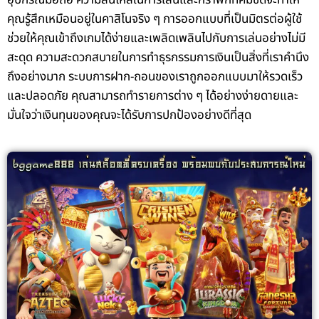
คุณรู้สึกเหมือนอยู่ในคาสิโนจริง ๆ การออกแบบที่เป็นมิตรต่อผู้ใช้
ช่วยให้คุณเข้าถึงเกมได้ง่ายและเพลิดเพลินไปกับการเล่นอย่างไม่มี
สะดุด ความสะดวกสบายในการทำธุรกรรมการเงินเป็นสิ่งที่เราคำนึง
ถึงอย่างมาก ระบบการฝาก-ถอนของเราถูกออกแบบมาให้รวดเร็ว
และปลอดภัย คุณสามารถทำรายการต่าง ๆ ได้อย่างง่ายดายและ
มั่นใจว่าเงินทุนของคุณจะได้รับการปกป้องอย่างดีที่สุด