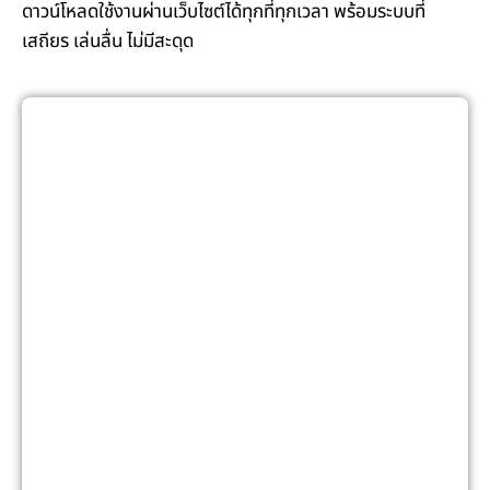
ดาวน์โหลดใช้งานผ่านเว็บไซต์ได้ทุกที่ทุกเวลา พร้อมระบบที่
เสถียร เล่นลื่น ไม่มีสะดุด