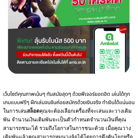
เว็บไซต์คุณภาพเน้นๆ ทันสมัยสุดๆ ด้วยฟีเจอร์ยอดฮิต เล่นได้ทุก
เกมแบบฟรีๆ ฝึกเล่นจนชินค่อยสมัครด้วยเงินจริง ทำเงินได้แน่นอน
ในการเล่น
สล็อต
คุณจะต้องเลือกเครื่องที่จะเล่นและวางเดิม
พัน จำนวนเงินเดิมพันจะเป็นตัวกำหนดจำนวนเงินที่คุณ
สามารถชนะได้ รวมถึงโอกาสในการชนะด้วย เมื่อคุณวาง
เดิมพันแล้วคุณสามารถหมุนวงล้อได้โดยการดึงคันโยกหรือ