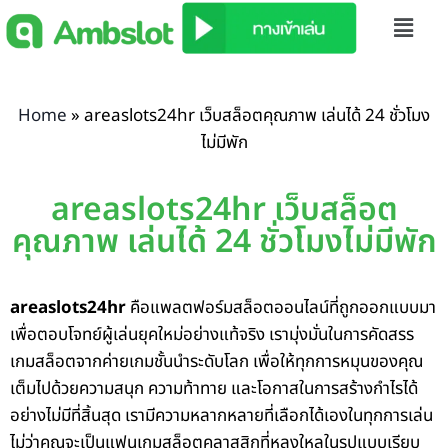
Home
»
areaslots24hr เว็บสล็อตคุณภาพ เล่นได้ 24 ชั่วโมง
ไม่มีพัก
areaslots24hr เว็บสล็อต
คุณภาพ เล่นได้ 24 ชั่วโมงไม่มีพัก
areaslots24hr
คือแพลตฟอร์มสล็อตออนไลน์ที่ถูกออกแบบมา
เพื่อตอบโจทย์ผู้เล่นยุคใหม่อย่างแท้จริง เรามุ่งมั่นในการคัดสรร
เกมสล็อตจากค่ายเกมชั้นนำระดับโลก เพื่อให้ทุกการหมุนของคุณ
เต็มไปด้วยความสนุก ความท้าทาย และโอกาสในการสร้างกำไรได้
อย่างไม่มีที่สิ้นสุด เรามีความหลากหลายที่เลือกได้เองในทุกการเล่น
ไม่ว่าคุณจะเป็นแฟนเกมสล็อตคลาสสิกที่หลงใหลในรูปแบบเรียบ