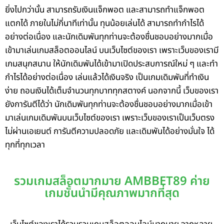
ยิ่งไปกว่านั้น สามารถรับเงินแจ็กพอต และสามารถทำแจ็กพอต
แตกได้ ภายในไม่กี่นาทีเท่านั้น ทุนน้อยเล่นได้ สามารถทำกำไรได้
อย่างต่อเนื่อง และนักเดิมพันทุกท่านจะต้องชื่นชอบอย่างมากเมื่อ
เข้ามาเล่นเกมสล็อตออนไลน์ บนเว็บไซต์ของเรา เพราะเว็บของเรามี
เกมสนุกสนาน ให้นักเดิมพันได้เข้ามาเปิดประสบการณ์ใหม่ ๆ และทำ
กำไรได้อย่างต่อเนื่อง เล่นแล้วได้เงินจริง เป็นเกมเดิมพันที่ทำเงิน
ง่าย ถอนเงินได้เต็มจำนวนทุกบาททุกสตางค์ นอกจากนี้ เว็บของเรา
ยังการันตีได้ว่า นักเดิมพันทุกท่านจะต้องชื่นชอบอย่างมากเมื่อเข้า
มาเล่นเกมเดิมพันบนเว็บไซต์ของเรา เพราะเว็บของเราเป็นเว็บตรง
ไม่ผ่านเอเยนต์ การันตีความปลอดภัย และเดิมพันได้อย่างมั่นใจ ได้
ทุกที่ทุกเวลา
รวมเกมสล็อตมากมาย AMBBET89 ค่าย
เกมชั้นนำมีคุณภาพมากที่สุด