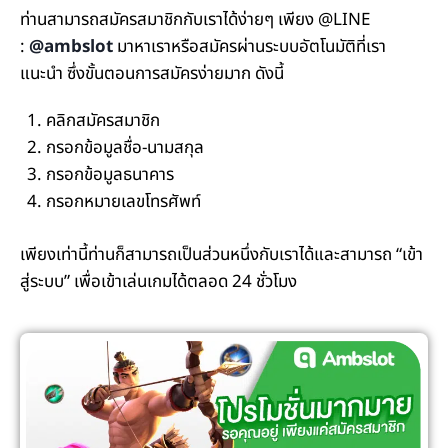
ท่านสามารถสมัครสมาชิกกับเราได้ง่ายๆ เพียง @LINE
:
@ambslot
มาหาเราหรือสมัครผ่านระบบอัตโนมัติที่เรา
แนะนำ ซึ่งขั้นตอนการสมัครง่ายมาก ดังนี้
คลิกสมัครสมาชิก
กรอกข้อมูลชื่อ-นามสกุล
กรอกข้อมูลธนาคาร
กรอกหมายเลขโทรศัพท์
เพียงเท่านี้ท่านก็สามารถเป็นส่วนหนึ่งกับเราได้และสามารถ “เข้า
สู่ระบบ” เพื่อเข้าเล่นเกมได้ตลอด 24 ชั่วโมง