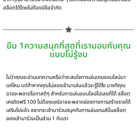
สล็อตได้โดยไม่ต้องมีข้อจำกัด
ยืน 1ความสนุกที่สุดที่เรามอบกับคุณ
แบบไม่รู้จบ
ไม่ว่าคุณจะอ่านบทความหรือว่าจะสนใจการเล่นเกมออนไลน์มา
แค่ไหน แต่ถ้าหากคุณไม่ลองเข้ามาเล่นแล้วจะรู้ได้ไง บางทีคุณ
อาจจะพลาดโอกาสดีๆ สำหรับการเล่นออนไลน์ไปเลยก็ได้ สล็อต
เครดิตฟรี 100 ไม่ต้องแชร์อาจจะพลาดช่องทางการสร้างรายได้
เสริมไปแล้ว อยากจะเข้ามาร่วมสนุกกับการเล่นเกมส์ปั่นสล็อต
ลองเข้ามาร่วมเป็นส่วน 1 กับเรา