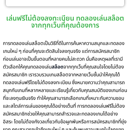
เล่นฟรีไม่ต้องลงทะเบียน ทดลองเล่นสล็อต
จากทุกเว็บที่คุณต้องการ
การทดลองเล่นสล็อตเป็นวิธีที่ดีในการค้นหาความสนุกและทดลอง
เกมใหม่ ๆ ก่อนที่คุณจะตัดสินใจลงทุนจริง แต่การสมัครสมาชิก
ก่อนเล่นอาจเป็นขั้นตอนที่หลายคนไม่สะดวก นั่นคือเหตุผลที่เรามี
ตัวเลือกให้คุณทดลองเล่น
สล็อต
จากทุกเว็บที่คุณสนใจโดยไม่ต้อง
สมัครสมาชิก เรารวบรวมเกมสล็อตจากหลายเว็บชั้นนำให้คุณได้
ทดลองเล่นฟรีโดยไม่ต้องลงทะเบียน ซึ่งหมายความว่าคุณสามารถ
สนุกกับเกมที่หลากหลายและเรียนรู้เกี่ยวกับคุณสมบัติของเกมก่อน
ที่จะลงทุนเงินจริง ทำให้คุณสามารถเลือกเกมที่เหมาะกับความชอบ
และสไตล์การเล่นของคุณได้อย่างเต็มที่ การทดลองเล่นฟรีไม่ต้อง
สมัครสมาชิกช่วยให้คุณสามารถสำรวจและทดลองเกมได้อย่าง
อิสระ โดยไม่ต้องกังวลเกี่ยวกับข้อผูกพันหรือการสมัครสมาชิกที่ยุ่ง
ยาก คุณสามารถเข้าถึงเกมใหม่ ๆ และค้นพบความสนุกในโลกของ