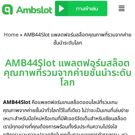
Home
»
AMB44Slot แพลตฟอร์มสล็อตคุณภาพที่รวมจากค่าย
ชั้นนำระดับโลก
AMB44Slot แพลตฟอร์มสล็อต
คุณภาพที่รวมจากค่ายชั้นนำระดับ
โลก
AMB44Slot
คือแพลตฟอร์มเกมสล็อตออนไลน์ที่รวมเกม
คุณภาพจากค่ายชั้นนำทั่วโลกไว้ในที่เดียว ไม่ว่าจะเป็นเกมที่เล่นง่าย
เหมาะสำหรับมือใหม่หรือเกมที่มีฟีเจอร์จัดเต็มสำหรับเซียนสล็อต
เรามีทุกอย่างที่คุณต้องการพร้อมทั้งรับประกันความโปร่งใส
ยุติธรรมและความปลอดภัยในทุกขั้นตอนของการทำธุรกรรม เรา