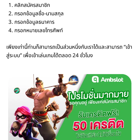
คลิกสมัครสมาชิก
กรอกข้อมูลชื่อ-นามสกุล
กรอกข้อมูลธนาคาร
กรอกหมายเลขโทรศัพท์
เพียงเท่านี้ท่านก็สามารถเป็นส่วนหนึ่งกับเราได้และสามารถ “เข้า
สู่ระบบ” เพื่อเข้าเล่นเกมได้ตลอด 24 ชั่วโมง