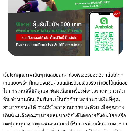
เว็บไซต์คุณภาพเน้นๆ ทันสมัยสุดๆ ด้วยฟีเจอร์ยอดฮิต เล่นได้ทุก
เกมแบบฟรีๆ ฝึกเล่นจนชินค่อยสมัครด้วยเงินจริง ทำเงินได้แน่นอน
ในการเล่น
สล็อต
คุณจะต้องเลือกเครื่องที่จะเล่นและวางเดิม
พัน จำนวนเงินเดิมพันจะเป็นตัวกำหนดจำนวนเงินที่คุณ
สามารถชนะได้ รวมถึงโอกาสในการชนะด้วย เมื่อคุณวาง
เดิมพันแล้วคุณสามารถหมุนวงล้อได้โดยการดึงคันโยกหรือ
กดปุ่มหมุน หากคุณชนะคุณจะได้รับการจ่ายเงินตามตาราง