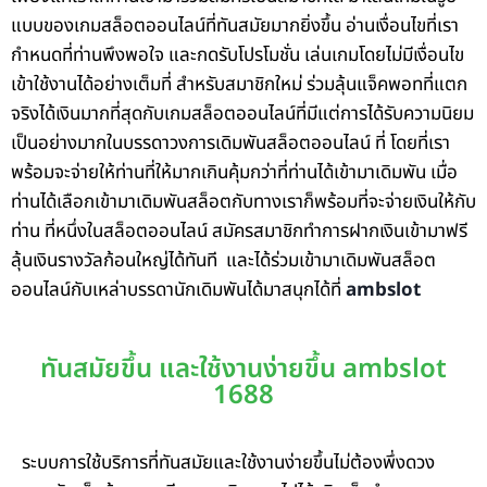
แบบของเกมสล็อตออนไลน์ที่ทันสมัยมากยิ่งขึ้น อ่านเงื่อนไขที่เรา
กำหนดที่ท่านพึงพอใจ และกดรับโปรโมชั่น เล่นเกมโดยไม่มีเงื่อนไข
เข้าใช้งานได้อย่างเต็มที่ สำหรับสมาชิกใหม่ ร่วมลุ้นแจ็คพอทที่แตก
จริงได้เงินมากที่สุดกับเกมสล็อตออนไลน์ที่มีแต่การได้รับความนิยม
เป็นอย่างมากในบรรดาวงการเดิมพันสล็อตออนไลน์ ที่ โดยที่เรา
พร้อมจะจ่ายให้ท่านที่ให้มากเกินคุ้มกว่าที่ท่านได้เข้ามาเดิมพัน เมื่อ
ท่านได้เลือกเข้ามาเดิมพันสล็อตกับทางเราก็พร้อมที่จะจ่ายเงินให้กับ
ท่าน ที่หนึ่งในสล็อตออนไลน์ สมัครสมาชิกทำการฝากเงินเข้ามาฟรี
ลุ้นเงินรางวัลก้อนใหญ่ได้ทันที และได้ร่วมเข้ามาเดิมพันสล็อต
ออนไลน์กับเหล่าบรรดานักเดิมพันได้มาสนุกได้ที่
ambslot
ทันสมัยขึ้น และใช้งานง่ายขึ้น ambslot
1688
ระบบการใช้บริการที่ทันสมัยและใช้งานง่ายขึ้นไม่ต้องพึ่งดวง