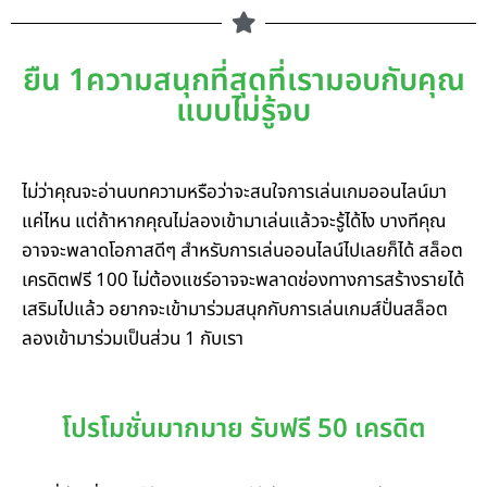
ยืน 1ความสนุกที่สุดที่เรามอบกับคุณ
แบบไม่รู้จบ
ไม่ว่าคุณจะอ่านบทความหรือว่าจะสนใจการเล่นเกมออนไลน์มา
แค่ไหน แต่ถ้าหากคุณไม่ลองเข้ามาเล่นแล้วจะรู้ได้ไง บางทีคุณ
อาจจะพลาดโอกาสดีๆ สำหรับการเล่นออนไลน์ไปเลยก็ได้ สล็อต
เครดิตฟรี 100 ไม่ต้องแชร์อาจจะพลาดช่องทางการสร้างรายได้
เสริมไปแล้ว อยากจะเข้ามาร่วมสนุกกับการเล่นเกมส์ปั่นสล็อต
ลองเข้ามาร่วมเป็นส่วน 1 กับเรา
โปรโมชั่นมากมาย รับฟรี 50 เครดิต