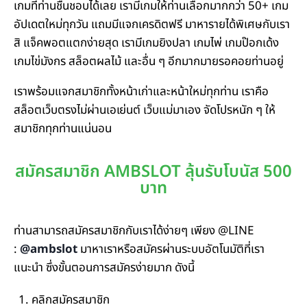
เกมที่ท่านชื่นชอบได้เลย เรามีเกมให้ท่านเลือกมากกว่า 50+ เกม
อัปเดตใหม่ทุกวัน แถมมีแจกเครดิตฟรี มาหารายได้พิเศษกับเรา
สิ แจ็คพอตแตกง่ายสุด เรามีเกมยิงปลา เกมไพ่ เกมป๊อกเด้ง
เกมไข่มังกร สล็อตผลไม้ และอื่น ๆ อีกมากมายรอคอยท่านอยู่
เราพร้อมแจกสมาชิกทั้งหน้าเก่าและหน้าใหม่ทุกท่าน เราคือ
สล็อตเว็บตรงไม่ผ่านเอเย่นต์ เว็บแม่มาเอง จัดโปรหนัก ๆ ให้
สมาชิกทุกท่านแน่นอน
สมัครสมาชิก AMBSLOT ลุ้นรับโบนัส 500
บาท
ท่านสามารถสมัครสมาชิกกับเราได้ง่ายๆ เพียง @LINE
:
@ambslot
มาหาเราหรือสมัครผ่านระบบอัตโนมัติที่เรา
แนะนำ ซึ่งขั้นตอนการสมัครง่ายมาก ดังนี้
คลิกสมัครสมาชิก