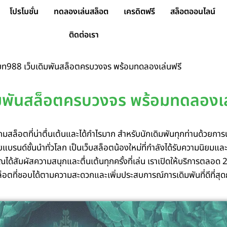
โปรโมชั่น
ทดลองเล่นสล็อต
เครดิตฟรี
สล็อตออนไลน์
ติดต่อเรา
988 เว็บเดิมพันสล็อตครบวงจร พร้อมทดลองเล่นฟรี
มพันสล็อตครบวงจร พร้อมทดลองเล
เกมสล็อตที่น่าตื่นเต้นและได้กำไรมาก สำหรับนักเดิมพันทุกท่านด้วย
รนด์ชั้นนำทั่วโลก เป็นเว็บสล็อตน้องใหม่ที่กำลังได้รับความนิยมและไ
ด้สัมผัสความสนุกและตื่นเต้นทุกครั้งที่เล่น เราเปิดให้บริการตลอด 2
ล็อตที่ชอบได้ตามความสะดวกและเพิ่มประสบการณ์การเดิมพันที่ดีที่สุด