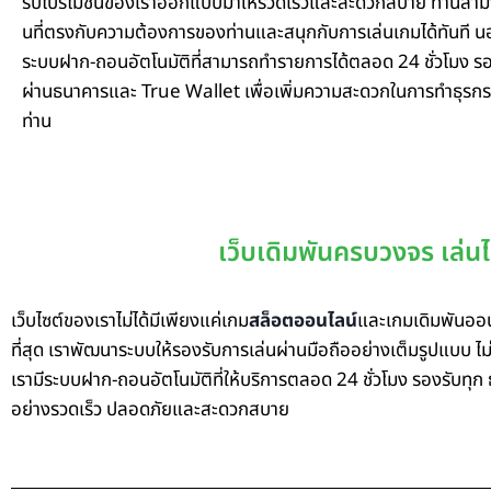
รับโปรโมชั่นของเราออกแบบมาให้รวดเร็วและสะดวกสบาย ท่านสามา
นที่ตรงกับความต้องการของท่านและสนุกกับการเล่นเกมได้ทันที นอ
ระบบฝาก-ถอนอัตโนมัติที่สามารถทำรายการได้ตลอด 24 ชั่วโมง รอ
ผ่านธนาคารและ True Wallet เพื่อเพิ่มความสะดวกในการทำธุรกรรม
ท่าน
เว็บเดิมพันครบวงจร เล่นไ
เว็บไซต์ของเราไม่ได้มีเพียงแค่เกม
สล็อตออนไลน์
และเกมเดิมพันออนไ
ที่สุด เราพัฒนาระบบให้รองรับการเล่นผ่านมือถืออย่างเต็มรูปแบบ ไม่
เรามีระบบฝาก-ถอนอัตโนมัติที่ให้บริการตลอด 24 ชั่วโมง รองรับทุ
อย่างรวดเร็ว ปลอดภัยและสะดวกสบาย