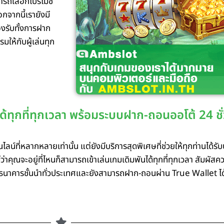
รถเลือกโปรโมชั่
กจากนี้เรายังมี
งรับทั้งการฝาก
ให้กับผู้เล่นทุก
ด้ทุกที่ทุกเวลา พร้อมระบบฝาก-ถอนออโต้ 24 ชั
ลน์ที่หลากหลายเท่านั้น แต่ยังมีบริการสุดพิเศษที่ช่วยให้ทุกท่านได้
ว่าคุณจะอยู่ที่ไหนก็สามารถเข้าเล่นเกมเดิมพันได้ทุกที่ทุกเวลา สัมผัส
ก ธนาคารชั้นนำทั่วประเทศและยังสามารถฝาก-ถอนผ่าน True Wallet ได้