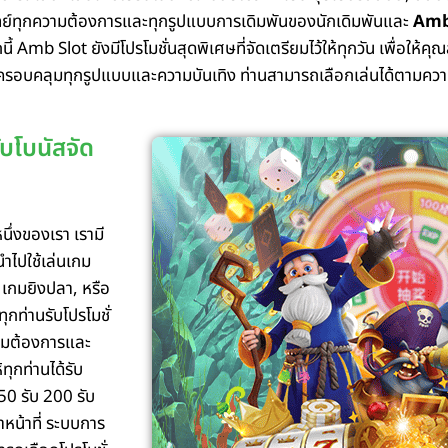
โจทย์ทุกความต้องการและทุกรูปแบบการเดิมพันของนักเดิมพันและ
Amb
 Amb Slot ยังมีโปรโมชั่นสุดพิเศษที่จัดเตรียมไว้ให้ทุกวัน เพื่อให้
เล่นครอบคลุมทุกรูปแบบและความบันเทิง ท่านสามารถเลือกเล่นได้ตาม
บโบนัสจัด
นึ่งของเรา เรามี
นำไปใช้เล่นเกม
, เกมยิงปลา, หรือ
ุกท่านรับโปรโมชั่
วามต้องการและ
ทุกท่านได้รับ
50 รับ 200 รับ
าหน้าที่ ระบบการ