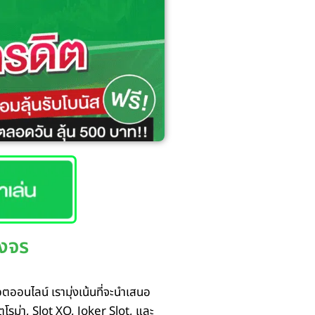
วงจร
ตออนไลน์ เรามุ่งเน้นที่จะนำเสนอ
ตโรม่า, Slot XO, Joker Slot, และ