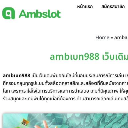
หน้าแรก
สมัครสมาชิก
Home
»
ambเบท
ambเบท988 เว็บเดิ
ambเบท988
เป็นเว็บเดิมพันออนไลน์ที่มอบประสบการณ์การเล่น 
ที่ครอบคลุมทุกรูปแบบทั้งสล็อตคลาสสิกและสล็อตที่ทันสมัยจากค่ายแบ
โลก เพราะเราใส่ใจในการบริการและการนำเสนอ เกมที่มีคุณภาพ ให้คุณไ
ร่วมสนุกและเดิมพันได้ทุกเมื่อที่ต้องการ ท่านสามารถเลือกเล่นเกมส