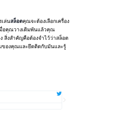
เล่น
สล็อต
คุณจะต้องเลือกเครื่อง
ื่อคุณวางเดิมพันแล้วคุณ
อง
สิ่งสำคัญคือต้องจำไว้ว่าสล็อต
มของคุณและยึดติดกับมันและรู้
Lone Wolfpack
@LoneWolfpack
เว็บนี้ให้คำแนะนำที่มีประโยชน์มากครับ แอดมิน