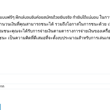
มแบบฟรีๆ ฝึกเล่นจนชินค่อยสมัครด้วยเงินจริง ทำเงินได้แน่นอน
ในการ
จำนวนเงินที่คุณสามารถชนะได้ รวมถึงโอกาสในการชนะด้วย เม
ุณชนะคุณจะได้รับการจ่ายเงินตามตารางการจ่ายเงินของเครื่
ชนะ เป็นความคิดที่ดีเสมอที่จะตั้งงบประมาณสำหรับการเล่นเก
มาก