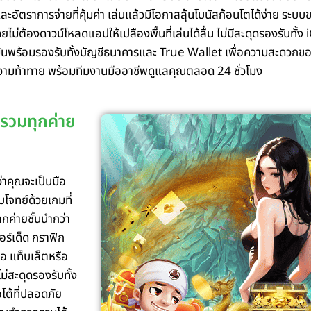
อัตราการจ่ายที่คุ้มค่า เล่นแล้วมีโอกาสลุ้นโบนัสก้อนโตได้ง่าย ระบ
ยไม่ต้องดาวน์โหลดแอปให้เปลืองพื้นที่เล่นได้ลื่น ไม่มีสะดุดรองรับ
แอดมินพร้อมรองรับทั้งบัญชีธนาคารและ True Wallet เพื่อความสะดวกข
งหาความท้าทาย พร้อมทีมงานมืออาชีพดูแลคุณตลอด 24 ชั่วโมง
รวมทุกค่าย
่าคุณจะเป็นมือ
อบโจทย์ด้วยเกมที่
ค่ายชั้นนำกว่า
อร์เด็ด กราฟิก
ือ แท็บเล็ตหรือ
่สะดุดรองรับทั้ง
ต้ที่ปลอดภัย