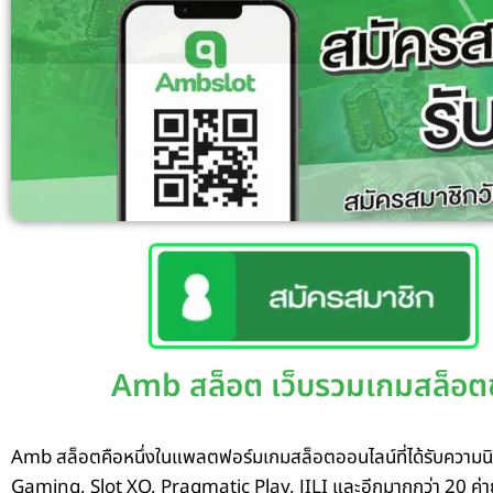
Amb สล็อต เว็บรวมเกมสล็อตชั
Amb สล็อตคือหนึ่งในแพลตฟอร์มเกมสล็อตออนไลน์ที่ได้รับความนิยม
Gaming, Slot XO, Pragmatic Play, JILI และอีกมากกว่า 20 ค่ายช