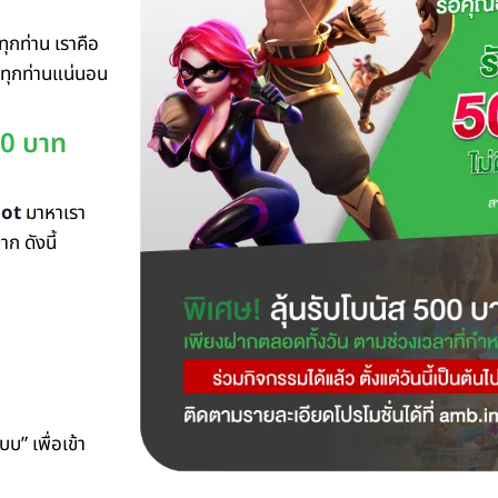
ทุกท่าน เราคือ
ิกทุกท่านแน่นอน
00 บาท
ot
มาหาเรา
ก ดังนี้
บบ” เพื่อเข้า