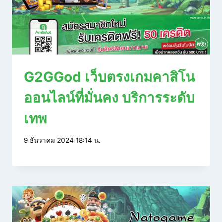
G2GGod เว็บตรงเกมคาสิโน
ออนไลน์ที่มั่นคง บริการระดับ
เทพ
9 ธันวาคม 2024 18:14 น.