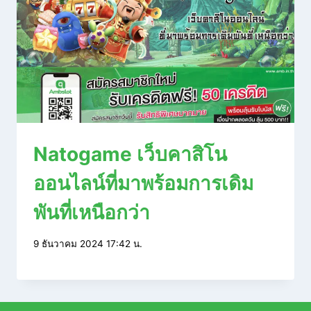
Natogame เว็บคาสิโน
ออนไลน์ที่มาพร้อมการเดิม
พันที่เหนือกว่า
9 ธันวาคม 2024 17:42 น.