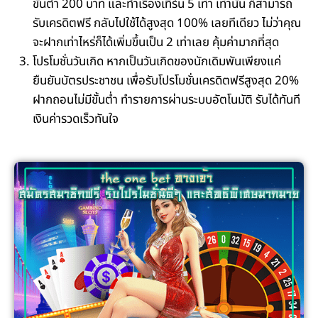
ขั้นต่ำ 200 บาท และทำเรื่องเทิร์น 5 เท่า เท่านั้น ก็สามารถ
รับเครดิตฟรี กลับไปใช้ได้สูงสุด 100% เลยทีเดียว ไม่ว่าคุณ
จะฝากเท่าไหร่ก็ได้เพิ่มขึ้นเป็น 2 เท่าเลย คุ้มค่ามากที่สุด
โปรโมชั่นวันเกิด หากเป็นวันเกิดของนักเดิมพันเพียงแค่
ยืนยันบัตรประชาชน เพื่อรับโปรโมชั่นเครดิตฟรีสูงสุด 20%
ฝากถอนไม่มีขั้นต่ำ ทำรายการผ่านระบบอัตโนมัติ รับได้ทันที
เงินค่ารวดเร็วทันใจ