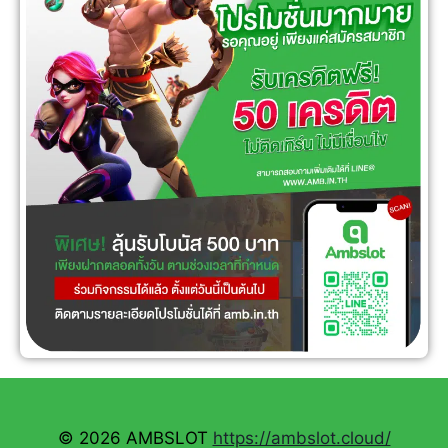
© 2026 AMBSLOT
https://ambslot.cloud/